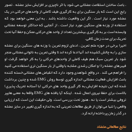
، باعث ساختن استقامت عضلانی می شود با اثر ناچیزی بر افزایش سایز عضله . تصور
تماس با ما
رایج این است که بار سنگین برای به کارگیری طیف کاملی از واحدهای حرکتی در یک
عضله مورد نیاز است . اگر این واقعیت داشته باشد . به این معنی خواهد بود که
استفاده از وزنه های سنگین مورد نیاز است ، از آنجایی که حداکثر توسعه عضلانی
وابسته است بر به کارگیری بیشترین تعداد از واحد های حرکتی ممکن و حفظ آنها تحت
تحریک برای مدت زمان کافی.
اخیرا برخی در حوزه علم تمرین ، ادعای لزوم تمرین با وزنه های سنگین برای عضله
سازی را به چالش کشیده اند آنها ادعا کرده اند تا وقتی تمرین به ناتوانی عضلانی منجر
شود بار تمرین سبک هم طیف کاملی از واحدهای حرکتی را به کار خواهد گرفت (و
فیبرهای عضله را) و امکان رشدی مشابه با وقتی از بار سنگین تری استفاده می کنید
را فراهم می کند . در واقع شواهدی وجود دارد که انقباض های عضلانی خسته کننده
باعث افزایش فعالیت عضلانی اندازه گیری توسط روش EMG شده و چنین برداشت
شده که این نتیجه افزایش به کار گیری واحد های حرکتی (با آستانه تحریک پذیری)
بالاست برای حفظ نیروی اعمال شده . اینکه آیا یافته های EMG واقعا به معنی هایپر
تروفی بیشتر است یا نه ، هنوز تحت بررسی است. ولی حقیقت این است که ارزیابی
واقعی را تنها می توان از طریق مطالعات تمرینی که به اندازه گیری تغییر در سایز عضله
در گذر زمان پرداخته ارائه کرد.
نتایج مطالعاتی متضاد