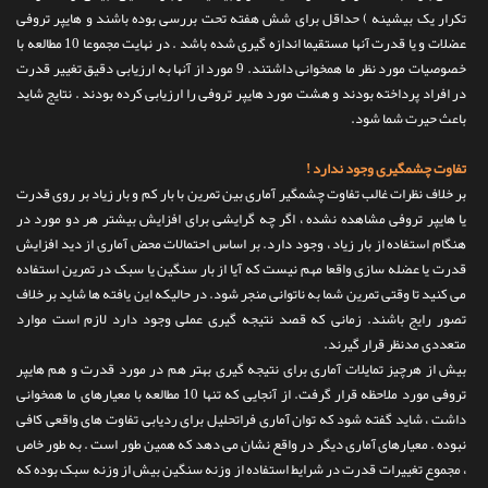
تکرار یک بیشینه ) حداقل برای شش هفته تحت بررسی بوده باشند و هایپر تروفی
عضلات و یا قدرت آنها مستقیما اندازه گیری شده باشد . در نهایت مجموعا 10 مطالعه با
خصوصیات مورد نظر ما همخوانی داشتند. 9 مورد از آنها به ارزیابی دقیق تغییر قدرت
در افراد پرداخته بودند و هشت مورد هایپر تروفی را ارزیابی کرده بودند . نتایج شاید
باعث حیرت شما شود.
تفاوت چشمگیری وجود ندارد !
بر خلاف نظرات غالب تفاوت چشمگیر آماری بین تمرین با بار کم و بار زیاد بر روی قدرت
یا هایپر تروفی مشاهده نشده ، اگر چه گرایشی برای افزایش بیشتر هر دو مورد در
هنگام استفاده از بار زیاد ، وجود دارد. بر اساس احتمالات محض آماری از دید افزایش
قدرت یا عضله سازی واقعا مهم نیست که آیا از بار سنگین یا سبک در تمرین استفاده
می کنید تا وقتی تمرین شما به ناتوانی منجر شود. در حالیکه این یافته ها شاید بر خلاف
تصور رایج باشند. زمانی که قصد نتیجه گیری عملی وجود دارد لازم است موارد
متعددی مدنظر قرار گیرند.
بیش از هرچیز تمایلات آماری برای نتیجه گیری بهتر هم در مورد قدرت و هم هایپر
تروفی مورد ملاحظه قرار گرفت. از آنجایی که تنها 10 مطالعه با معیارهای ما همخوانی
داشت ، شاید گفته شود که توان آماری فراتحلیل برای ردیابی تفاوت های واقعی کافی
نبوده . معیارهای آماری دیگر در واقع نشان می دهد که همین طور است . به طور خاص
، مجموع تغییرات قدرت در شرایط استفاده از وزنه سنگین بیش از وزنه سبک بوده که