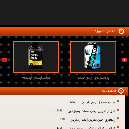
محصولات ویژه
prev
next
پروتئین وی اچ دی جدید
مولتی اپتیمن اپتیموم
محصولات
آمینو اسید | بی سی ای ای
(292)
قبل از تمرین | پمپ عضله | پمپاژخون
(243)
ریکاوری | حین تمرین | بعد ازتمرین
(33)
کراتین | کراتین ترکیبی | منوهیدرات
(170)