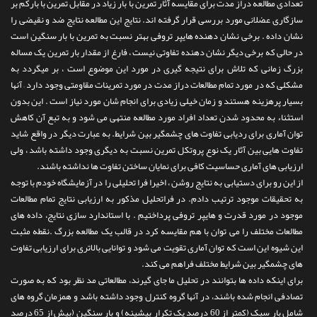
تعدادی مطالعه دراز مدت برای مقایسه آثار تمرین با بار زیاد در مقابل تمرین با بارکم بر
سازگاری عضلانی مورد بررسی قرار گرفته اند. نتایج این مطالعه نتایج ضد و نقیضی را
نشان داده . برخی نشان دهنده هایپر تروفی بهتر نسبت به تمرین با بار سنگین است
در حالی که برخی دیگر نشان دهنده تفاوتی نیست ، فارغ از مقدار بار تمرین یک مساله
بزرگ زمانی که تلاش برای نتیجه گیری در مورد این موضوع است ، بر میگردد به
مشکلی که در مورد تمام مطالعات دراز مدت در مورد تمرینات مقاومتی وجود دارد – آنها
بسیار پرهزینه هستند و زمان خیلی زیادی برای انجام شان مورد نیاز است . این بدون
استثناء به محدود شدن تعداد افراد مورد مطالعه منتهی می شود و به تبع آن کاهش
توان آماری برای ردیابی تفاوت های چشمگیر بین شرایط. به عبارت دیگر در واقع شاید
تفاوت هایی بین آثار یک نوع پروتکل تمرین نسبت به دیگری وجود داشته باشد ، ولی
ارزیابی های آماری حساسیت کافی برای نمایان ساختن تفاوت ها نداشته باشند.
از این رو برای دستیابی به نتایج روشن ، اخیرا فرا تحلیلی را در آزمایشگاه خودم با توجه
به تحقیقات موجود ترتیب دادم. در فراتحلیل مذکور به ارزیابی نتایج تمام مطالعات
موجود در مورد قدرت و هایپر تروفی پرداختیم . با استاندارد سازی نتایج، داده های
مطالعات مختلف را می توان با هم مقایسه کرد در قالب یک مطالعه بزرگ .نقطه مثبت
این شیوه این است که توان آماری تقویت می شود و توانایی بالاتری برای ارزیابی تفاوت
های چشمگیر بین شرایط مختلف فراهم می کند.
برای اینکه داده ها بتوانند در تحلیل ما جای گیرند، مطالعاتی مد نظر بود که به صورت
تصادفی انجام شده باشند، در آنها گروه کنترل وجود داشته باشد و همزمان گروه های
شامل بار سبک (کمتر از 60 درصد یک تکرار بیشینه) و بار سنگین (بیش از 65 درصد