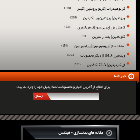
کربوهیدرات | کربو پروتئین | گینر
(149)
پروتئین | پروتئین وی | کازئین
(288)
کاهش وزن|چربی سوز|قرص لاغری
(238)
گلوتامین | بعد از تمرین
(91)
عضله ساز | پروهورمون | پاراهورمون
(154)
ویتامین | HMB | دیگر محصولات
(555)
ال کارنیتین | CLA | کافئین
(151)
خبرنامه
برای اطلاع از آخرین اخبار و محصولات، لطفا ایمیل خود را وارد نمایید :
ارسال
مقاله های بدنسازی - فیتنس