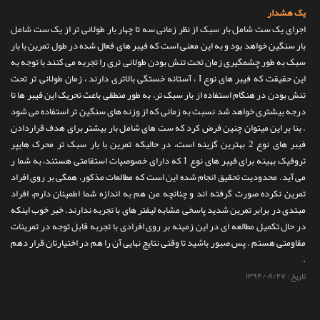
یک هشدار
اجرای یک ست شامل بار سبک از نظر زمانی سه تا چهار بار طولانی تر از یک ست شامل
بار سنگین خواهد بود و به این معنی است که فیبر های فعال شده در طول تمرین با بار
سبک به طور چشمگیری زمان تحت تنش بودن طولانی تری را تجربه می کنند با توجه به
این حقیقت که فیبر های نوع I ، آستانه خستگی بالاتری دارند ، زمان طولانی تر تحت
تنش بودن در هنگام استفاده از بار سبک تر، به طور منطقی باعث تحریک این فیبر ها تا
درجه بیشتری خواهد شد نسبت به زمانی که از وزنه های سنگین تر استفاده می شود
. بنا بر این میتوان چنین فرض کرد که ست های شامل بار بیشتر برای هدف قراردادن
فیبر های نوع 2 بهترین گزینه است، در حالیکه تمرین با بار سبک تر محرک هایپر
تروفیک بهینه برای فیبر های نوع 1 که دارای خصوصیات استقامتی هستند، به شما ر
می آید. محدودیت تحقیق انجام شده این است که مطالعات مذکور، همگی بر روی افراد
تمرین نکرده صورت گرفته اند و چنانچه من هم به اندازه شما اطمینان دارم، افراد
مبتدی در برابر تمرین شدید پاسخی مشابه لیفتر های با تجربه ندارند. خبر خوب اینکه
در حال تکمیل مطالعه ای در این زمینه بر روی افرادی با تجربه قابل توجه در تمرینات
مقاومتی هستم . پس صبور باشید تا وقتی نتایج نهایی آن را هم در اختیارتان قرار دهم
.
تاریخ :
۱۳۹۴/۰۸/۲۷