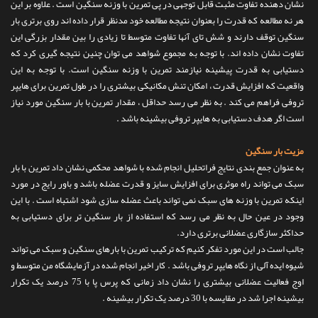
نشان دهنده تفاوت مثبت قابل توجهی در پی تمرین با وزنه سنگین است . علاوه بر این
هر نه مطالعه که قدرت را بعنوان نتیجه مطالعه خود مدنظر قرار داده اند روی برتری بار
سنگین توقف دارند و شش تای آنها تفاوت متوسط تا زیادی را بین مقدار بزرگی این
تفاوت نشان داده اند. با توجه به مجموع شواهد می توان چنین نتیجه گیری کرد که
دستیابی به قدرت پیشینه نیازمند تمرین با وزنه سنگین است. با توجه به این
واقعیت که افزایش قدرت ، امکان تنش مکانیکی بیشتری را در طول تمرین برای هایپر
تروفی فراهم می کند . به نظر می رسد حداقل ، مقدار تمرین با بار سنگین مورد نیاز
است اگر هدف دستیابی به هایپر تروفی بیشینه باشد .
مزیت بار سنگین
به عنوان جمع بندی نتایج فراتحلیل انجام شده با شواهد محکمی نشان داد تمرین با بار
سبک می تواند راه موثری برای افزایش سایز و قدرت عضله باشد و باور رایج در مورد
اینکه تمرین با وزنه های سبک نمی تواند باعث عضله سازی شود اشتباه است . با این
وجود در عین حال به نظر می رسد که استفاده از بار سنگین تر برای دستیابی به
حداکثر سازگاری عضلانی برتری دارد.
جالب است در این مورد تفکر کنیم که ترکیب تمرین با بارهای سنگین و سبک می تواند
شیوه ایده آلی از نگاه هایپر تروفی باشد . کار اخیر انجام شده در آزمایشگاه من متوسط و
اوج فعالیت عضلانی بیشتری را نشان داد زمانی که پرس پا با 75 درصد یک تکرار
بیشینه اجرا شد در مقایسه با 30 درصد یک تکرار بیشینه .