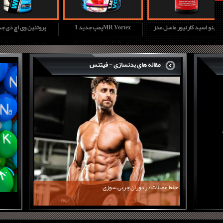
آمینو اسید کارنیور ماسل مدز
پمپ جدید 1MR Vortex
پروتئین وی ا
مقاله های بدنسازی - فیتنس
حفظ عضلات در دوران چربی سوزی