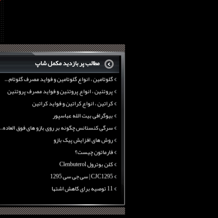
11 توصیه برای کاهش اشتها
معرفی یک برنامه غذایی جامع برای افزایش قد
تانک ماسل آرمی سایتک
بی سی ای ای نوترکس
پروتئین وی ماسل آرمی
چربی سوزی با چای سبز
بیوگرافی علی تبریزی
منابع پروتئینی غیر گوشتی
مطالب پر بازدید مکمل شاپ
آرژنین ، فواید آرژنین و نقش آرژنین در بدن
گلوتامین ، انواع گلوتامین و فواید مصرف گلوتام...
پروتئین ، انواع پروتئین و فواید مصرف پروتئین
کراتین ، انواع کراتین و فواید کراتین
بیوگرافی بیت الله عباسپور
سرگی کنستانس چگونه بر روی بازو های فوق العاده...
روش های افزایش پیک بازو
فارماتون چیست؟
کلن بوترول Clenbuterol
CJC1295 | سی جی سی 1295
11 توصیه برای کاهش اشتها
معرفی یک برنامه غذایی جامع برای افزایش قد
چربی سوزی با چای سبز