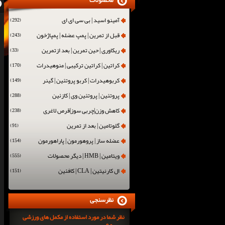
محصولات
آمینو اسید | بی سی ای ای
(292)
قبل از تمرین | پمپ عضله | پمپاژخون
(243)
ریکاوری | حین تمرین | بعد ازتمرین
(33)
کراتین | کراتین ترکیبی | منوهیدرات
(170)
کربوهیدرات | کربو پروتئین | گینر
(149)
پروتئین | پروتئین وی | کازئین
(288)
کاهش وزن|چربی سوز|قرص لاغری
(238)
گلوتامین | بعد از تمرین
(91)
عضله ساز | پروهورمون | پاراهورمون
(154)
ویتامین | HMB | دیگر محصولات
(555)
ال کارنیتین | CLA | کافئین
(151)
نظرسنجی
نظر شما در مورد استفاده از مکمل های ورزشی