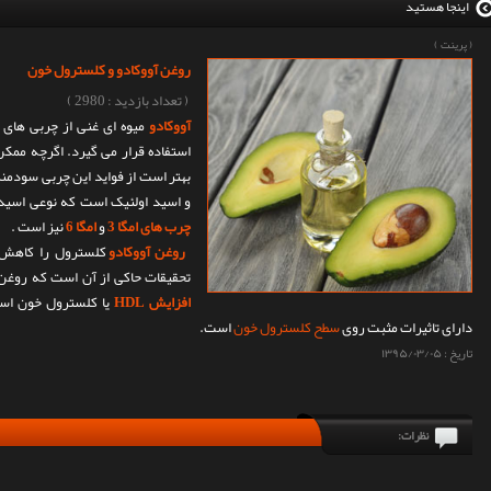
اینجا هستید
(
پرینت
)
روغن آووکادو و کلسترول خون
( تعداد بازدید : 2980 )
آووکادو
میوه ای غنی از چربی های 
استفاده قرار می گیرد. اگرچه ممکن
بهتر است از فواید این چربی سودمند
و اسید اولئیک است که نوعی اسید چرب امگا 9 است . آووکادو 
چرب های امگا 3
و
امگا 6
نیز است .
روغن آووکادو
کلسترول را کاهش 
تحقیقات حاکی از آن است که روغن ز
افزایش HDL
یا کلسترول خون اس
دارای تاثیرات مثبت روی
سطح کلسترول خون
است.
تاریخ :
۱۳۹۵/۰۳/۰۵
نظرات: