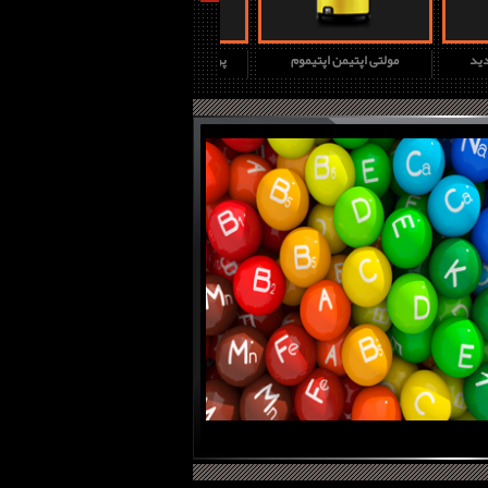
چ دی جدید
مولتی اپتیمن اپتیموم
پروتئین وی گلد استاندارد