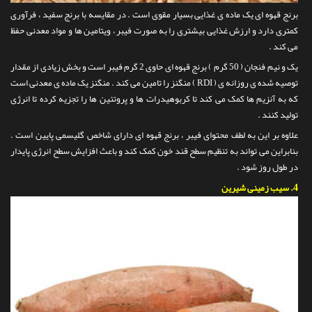
برنج قهوه ای یک ماده ی غذایی بسیار مقوی است . در مقایسه با برنج سفید ، فرآوری
کمتری دارد و ارزش غذایی بیشتری را به صورت فیبر ، ویتامین ها و مواد معدنی حفظ
می کند .
یک و نیم فنجان ( 50 گرم ) برنج قهوه ای حاوی 2 گرم فیبر است و بخش زیادی از مقدار
توصیه شده ی روزانه ی ( RDI ) منگنز را تامین می کند . منگنز یک ماده ی معدنی است
که به آنزیم ها کمک می کند تا کربوهیدرات ها و پروتئین ها را تجزیه کرده تا انرژی
تولید کنند .
علاوه بر این به لطف محتوای فیبر ، برنج قهوه ای دارای شاخص گلیسمی پایین است .
بنابراین می تواند به تنظیم سطح قند خون کمک کند و باعث افزایش سطح انرژی پایدار
در طول روز شود .
4.
سیب زمینی شیرین