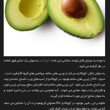
با توجه به مزایای قابل توجه سلامتی این ماده ،
آووکادو
به عنوان یک غذای فوق العاده
در نظر گرفته می شود .
به عنوان مثال ، آووکادو سرشار از چربی های سالم ، ویتامین های گروه B و فیبر است .
حدود %84 از چربی های سالم موجود در آووکادو از اسیدهای چرب اشباع نشده و چند
غیر اشباع حاصل می شود . این چربی های سالم باعث افزایش سطح بهینه ی چربی خون
و افزایش جذب مواد مغذی می شوند . آنها همچنین می توانند در بدن ذخیره شوند و
به عنوان منابع انرژی مورد استفاده قرار گیرند .
علاوه بر این ، فیبر موجود در آووکادو %80 محتوای کربوهیدرات آن را تشکیل می دهد
که می تواند به حفظ سطح انرژی پایدار کمک کند .