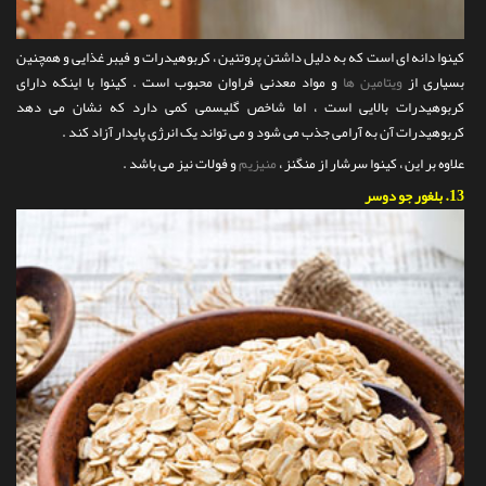
کینوا دانه ای است که به دلیل داشتن پروتئین ، کربوهیدرات و فیبر غذایی و همچنین
بسیاری از
ویتامین ها
و مواد معدنی فراوان محبوب است . کینوا با اینکه دارای
کربوهیدرات بالایی است ، اما شاخص گلیسمی کمی دارد که نشان می دهد
کربوهیدرات آن به آرامی جذب می شود و می تواند یک انرژی پایدار آزاد کند .
علاوه بر این ، کینوا سرشار از منگنز ،
منیزیم
و فولات نیز می باشد .
13.
بلغور جو دوسر