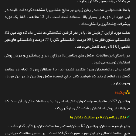
می کنند ، روند بسیار کندتری دارد .
با مطالعات طولانی مدت در زنان ژاپنی نیز نتایج مشابهی را مشاهده کرده اند ، البته در
این مورد از دوزهای بسیار بالا استفاده شده است . از 13 مطالعه ، فقط یک مورد
پیشرفت چشمگیری را نشان نداد .
هفت مورد از این آزمایش ها ، با در نظر گرفتن شکستگی ها نشان داد که ویتامین K2
شکستگی ستون فقرات را 60 درصد ، شکستگی لگن را 77 درصد و شکستگی های غیر
نخاعی را تا 81 درصد کاهش می دهد .
در راستای این مطالعات ، مکمل های ویتامین K در ژاپن ، برای پیشگیری و درمان پوکی
استخوان توصیه می شود .
البته برخی دانشمندان هنوز متقاعد نشده اند زیرا محققان پس از انجام دو مطالعه
گسترده ، اعلام کردند که شواهد کافی برای توصیه مکمل ویتامین K در این مورد ،
وجود ندارد .
⁂
چکیده
ویتامین K2 در متابولیسم استخوان نقش اساسی دارد و مطالعات حاکی از آن است که
می تواند از پوکی استخوان و شکستگی جلوگیری کند .
✔
نقش ویتامین K2 در سلامت دندان ها
بنابر فرضیه محققان ، ویتامین K2 ممکن است بر سلامت دندان نیز تأثیر گذار باشد .
هیچ مطالعه انسانی در این مورد صورت نگرفته است . بر اساس مطالعات حیوانی و