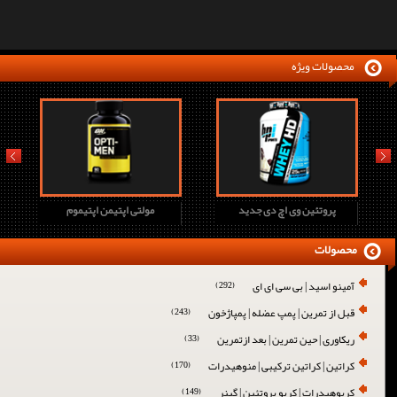
محصولات ویژه
prev
next
پروتئین وی اچ دی جدید
مولتی اپتیمن اپتیموم
محصولات
آمینو اسید | بی سی ای ای
(292)
قبل از تمرین | پمپ عضله | پمپاژخون
(243)
ریکاوری | حین تمرین | بعد ازتمرین
(33)
کراتین | کراتین ترکیبی | منوهیدرات
(170)
کربوهیدرات | کربو پروتئین | گینر
(149)