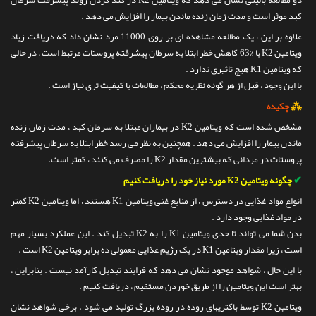
دو مطالعه بالینی نشان می دهد که ویتامین K2 در کند کردن روند پیشرفت سرطان
کبد موثر است و مدت زمان زنده ماندن بیمار را افزایش می دهد .
علاوه بر این ، یک مطالعه مشاهده ای بر روی 11000 مرد نشان داد که دریافت زیاد
ویتامین K2 با %63 کاهش خطر ابتلا به سرطان پیشرفته پروستات مرتبط است ، در حالی
که ویتامین K1 هیچ تاثیری ندارد .
با این وجود ، قبل از هر گونه نظریه محکم ، مطالعات با کیفیت تری نیاز است .
⁂
چکیده
مشخص شده است که ویتامین K2 در بیماران مبتلا به سرطان کبد ، مدت زمان زنده
ماندن بیمار را افزایش می دهد . همچنین به نظر می رسد خطر ابتلا به سرطان پیشرفته
پروستات در مردانی که بیشترین مقدار K2 را مصرف می کنند ، کمتر است.
✔
چگونه ویتامین K2 مورد نیاز خود را دریافت کنیم
انواع مواد غذایی در دسترس ، از منابع غنی ویتامین K1 هستند ، اما ویتامین K2 کمتر
در مواد غذایی وجود دارد .
بدن شما می تواند تا حدی ویتامین K1 را به K2 تبدیل کند . این عملکرد بسیار مهم
است ، زیرا مقدار ویتامین K1 در یک رژیم غذایی معمولی ده برابر ویتامین K2 است .
با این حال ، شواهد موجود نشان می دهد که فرایند تبدیل کارآمد نیست . بنابراین ،
بهتر است این ویتامین را از طریق خوردن مستقیم ، دریافت کنیم .
ویتامین K2 توسط باکتریهای روده در روده بزرگ تولید می شود . برخی شواهد نشان