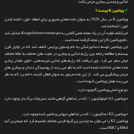
غذایی و چندین بیماری مزمن باشد .
تماس با ما
✔
ویتامین K چیست ؟
ویتامین K در سال 1929 به عنوان ماده مغذی ضروری برای انعقاد خون ( لخته شدن
خون ) شناخته شد .
خبرکشف اولیه آن در یک مجله علمی آلمانی به نام Koagulationsvitamin منتشر شد
، نام ویتامین k از این مجله گرفته شده است .
این ویتامین توسط دندانپزشکی به نام وستون پرایس کشف شد که در اوایل قرن
بیستم با مطالعه رابطه بین رژیم غذایی و بیماری در ملیت های مختلف به نقاط مختلف
جهان سفر می کرد ، وی دریافت که رژیم های غذایی غیرصنعتی ، حاوی مقدار زیادی
ماده مغذی شناخته نشده است که به نظر می رسد از پوسیدگی دندان و بیماری های
مزمن پیشگیری می کند . از این ماده مرموز به عنوان فعال کننده x نام برد که به نظر
می رسد همان ویتامین k بوده است .
دو نوع اصلی ویتامین K وجود دارد :
• ویتامین k1 ( فیلوکینون ) : که در غذاهای گیاهی مانند سبزیجات برگ دار وجود دارد
.
• ویتامین K2 ( مناکینون ) : که در غذاهای حیوانی و تخمیر شده وجود دارد .
ویتامین K2 را می توان به چندین زیرگروه فرعی مختلف تقسیم کرد که مهمترین آنها
MK4 و MK7 است .