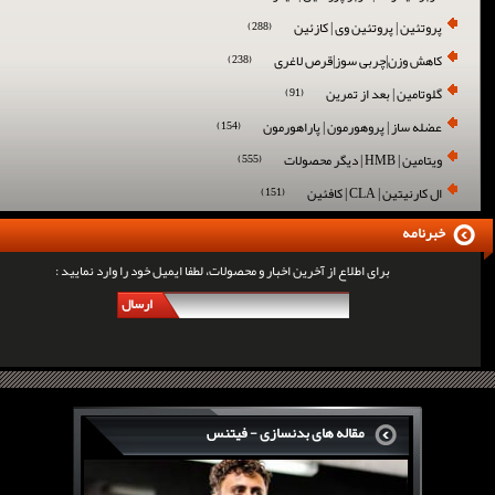
پروتئین | پروتئین وی | کازئین
(288)
کاهش وزن|چربی سوز|قرص لاغری
(238)
گلوتامین | بعد از تمرین
(91)
عضله ساز | پروهورمون | پاراهورمون
(154)
ویتامین | HMB | دیگر محصولات
(555)
ال کارنیتین | CLA | کافئین
(151)
خبرنامه
برای اطلاع از آخرین اخبار و محصولات، لطفا ایمیل خود را وارد نمایید :
ارسال
مقاله های بدنسازی - فیتنس