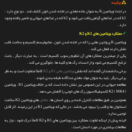
⁂
چکیده
در ابتدا ویتامین K به عنوان ماده مغذی در لخته شدن خون کشف شد . دو نوع دارد :
k1 که در غذاهای گیاهی یافت می شود و k2 که در غذاهای حیوانی و تخمیر یافته وجود
دارد .
✔
عملکرد ویتامین های K1 و K2
ویتامین K پروتئین هایی را که در لخته شدن خون ، متابولیسم کلسیم و سلامت قلب
نقش دارند فعال می کند .
یکی از مهمترین عملکردهای آن تنظیم رسوب کلسیم است . به عبارت دیگر ، باعث
ترشح کلسیم می شود و از انسداد رگ ها و کلیه ها ، جلوگیری می کند .
برخی دانشمندان گفته اند كه نقش
ویتامین های K1 و K2
كاملاً متفاوت است و به نظر
برخی دیگر ، باید به عنوان مواد مغذی جداگانه طبقه بندی شوند .
مطالعه حیوانی در این خصوص نیز نشان داده است که بر خلاف ویتامین K1 ، ویتامین
K2 ( MK4 ) کلسیفیکاسیون رگ های خونی را کاهش می دهد .
همچنین بر طبق مطالعات کنترل شده بر روی انسان ها ،
مکمل
های ویتامین K2 سلامت
استخوان ها و قلب را بهبود می بخشد ، در حالی که ویتامین K1 در این زمینه ، اثر قابل
توجهی ندارد .
البته پیش از اینکه تفاوت عملکرد بین ویتامین های K1 و K2 کاملاً درک شود ، نیاز به
مطالعات بیشتری در مورد انسان است .