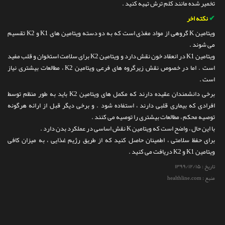
تخمیر شده مانند کلم ترش تهیه کنید .
✔
نکته اخر
ویتامین K گروهی از مواد مغذی است که به دو دسته ویتامین های K1 و K2 تقسیم
می شوند .
ویتامین K1 در انعقاد خون نقش دارد و ویتامین K2 برای سلامت استخوان و قلب مفید
است . اما در خصوص نقش زیرگروه های فرعی ویتامین K2 ، مطالعات بیشتری نیاز
است .
برخی دانشمندان عقیده دارند که مکمل های ویتامین K2 باید به طور منظم توسط
افرادی که بیماری قلبی دارند ، استفاده شود . و برخی دیگر قبل از ارائه هرگونه
توصیه محكم ، مطالعات بیشتری را توصیه می کنند .
با این حال ، واضح است که ویتامین K نقش اساسی در عملکرد بدن دارد .
برای حفظ سلامتی ، اطمینان حاصل کنید که از طریق رژیم غذایی ، به میزان کافی
ویتامین K1 و K2 دریافت می کنید .
تاریخ :
۱۳۹۹/۱۲/۱۵
منبع : healthline.com