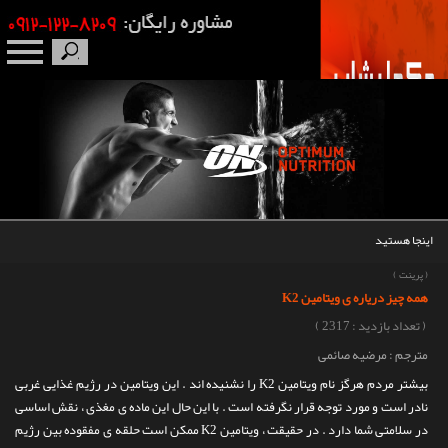
صفحه نخست
درباره ما
برندها
اینجا هستید
مکمل بدنسازی
(
پرینت
)
همه چیز دریاره ی ویتامین K2
محصولات
( تعداد بازدید : 2317 )
مترجم : مرضیه صائمی
اخبار
بیشتر مردم هرگز نام ویتامین K2 را نشنیده اند . این ویتامین در رژیم غذایی غربی
نادر است و مورد توجه قرار نگرفته است . با این حال این ماده ی مغذی ، نقش اساسی
مقالات
در سلامتی شما دارد . در حقیقت ، ویتامین K2 ممکن است حلقه ی مفقوده بین رژیم