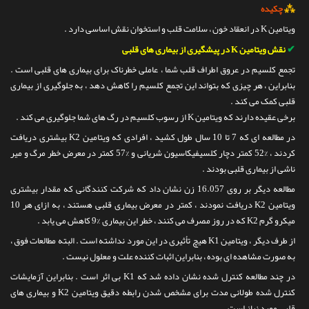
⁂
چکیده
ویتامین K در انعقاد خون ، سلامت قلب و استخوان نقش اساسی دارد .
✔
نقش ویتامین K در پیشگیری از بیماری های قلبی
تجمع کلسیم در عروق اطراف قلب شما ، عاملی خطرناک برای بیماری های قلبی است .
بنابراین ، هر چیزی که بتواند این تجمع کلسیم را کاهش دهد ، به جلوگیری از بیماری
قلبی کمک می کند .
برخی عقیده دارند که ویتامین K از رسوب کلسیم در رگ های شما جلوگیری می کند .
در مطالعه ای که 7 تا 10 سال طول کشید ، افرادی که ویتامین K2 بیشتری دریافت
کردند ، %52 کمتر دچار کلسیفیکاسیون شریانی و %57 کمتر در معرض خطر مرگ و میر
ناشی از بیماری قلبی بودند .
مطالعه دیگر بر روی 16.057 زن نشان داد که شرکت کنندگانی که مقدار بیشتری
ویتامین K2 دریافت نمودند ، کمتر در معرض بیماری قلبی هستند ، به ازای هر 10
میکرو گرم K2 که در روز مصرف می کنند ، خطر این بیماری %9 کاهش می یابد .
از طرف دیگر ، ویتامین K1 هیچ تأثیری در این مورد نداشته است . البته مطالعات فوق ،
به صورت مشاهده ای بوده ، بنابراین اثبات کننده علت و معلول نیست .
در چند مطالعه کنترل شده نشان داده شد که K1 بی اثر است . بنابراین آزمایشات
کنترل شده طولانی مدت برای مشخص شدن رابطه دقیق ویتامین K2 و بیماری های
قلبی مورد نیاز است .