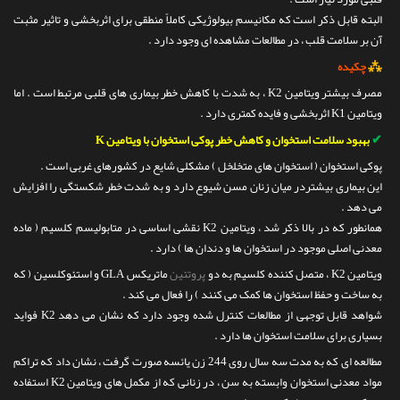
البته قابل ذکر است که مکانیسم بیولوژیکی کاملاً منطقی برای اثربخشی و تاثیر مثبت
آن بر سلامت قلب ، در مطالعات مشاهده ای وجود دارد .
⁂
چکیده
مصرف بیشتر ویتامین K2 ، به شدت با کاهش خطر بیماری های قلبی مرتبط است . اما
ویتامین K1 اثربخشی و فایده کمتری دارد .
✔
بهبود سلامت استخوان و کاهش خطر پوکی استخوان با ویتامین K
پوکی استخوان ( استخوان های متخلخل ) مشکلی شایع در کشورهای غربی است .
این بیماری بیشتردر میان زنان مسن شیوع دارد و به شدت خطر شکستگی را افزایش
می دهد .
همانطور که در بالا ذکر شد ، ویتامین K2 نقشی اساسی در متابولیسم کلسیم ( ماده
معدنی اصلی موجود در استخوان ها و دندان ها ) دارد .
ویتامین K2 ، متصل کننده کلسیم به دو
پروتئین
ماتریکس GLA و استئوکلسین ( که
به ساخت و حفظ استخوان ها کمک می کنند ) را فعال می کند .
شواهد قابل توجهی از مطالعات کنترل شده وجود دارد که نشان می دهد K2 فواید
بسیاری برای سلامت استخوان ها دارد .
مطالعه ای که به مدت سه سال روی 244 زن یائسه صورت گرفت ، نشان داد که تراکم
مواد معدنی استخوان وابسته به سن ، در زنانی که از مکمل های ویتامین K2 استفاده