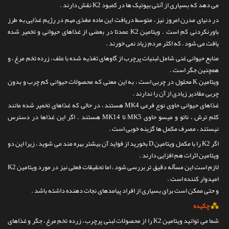
می دهد که بسیاری از آنتی بیوتیک ها در کمبود K2 نقش دارند .
در دنیای مدرن امروز نیز ، متوسط دریافت این ماده مغذی مهم در رژیم غذایی به طرز
باورنکردنی کم است . ویتامین K2 عمدتا در بعضی از غذاهای حیوانی و تخمیر شده
یافت می شود ، که اکثر مردم زیاد نمی خورند .
منابع حیوانی غنی شامل لبنیات پرچرب از گاوهای تغذیه شده با علف ، زرده تخم مرغ ، و
همچنین جگر است .
ویتامین K محلول در چربی است ، به این معنی که محصولات حیوانی کم چرب و بدون
چربی مقادیر زیادی از آن را ندارند .
غذاهای حیوانی حاوی نوع فرعی MK4 هستند ، در حالی که غذاهای تخمیر شده مانند
کلم ترش ، ناتو و میسو حاوی MK5 تا MK14 هستند . اگر این غذاها در دسترس
نیستند ، مصرف مکمل ها گزینه خوبی است .
اگر K2 را با مکمل ویتامین D بخورید از فواید آن بیشتر بهره مند می شوید ، زیرا این دو
ویتامین اثرات هم افزایی دارند .
لازم است این مسآله دقیق تر بررسی شود ، اما تحقیقات فعلی نیز در مورد ویتامین K2
امیدوار کننده است .
و حتی ممکن است برای بسیاری از افراد پیامدهای نجات دهنده داشته باشد .
⁂
چکیده
شما می توانید ویتامین K2 را از محصولات لبنی پرچرب ، زرده تخم مرغ ، جگر و غذاهای