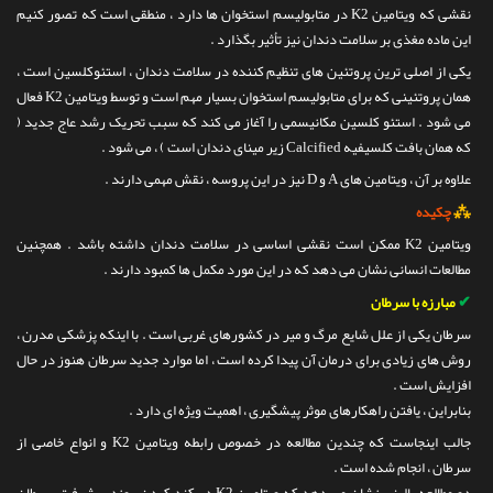
نقشی که ویتامین K2 در متابولیسم استخوان ها دارد ، منطقی است که تصور کنیم
این ماده مغذی بر سلامت دندان نیز تأثیر بگذارد .
یکی از اصلی ترین پروتئین های تنظیم کننده در سلامت دندان ، استئوکلسین است ،
همان پروتئینی که برای متابولیسم استخوان بسیار مهم است و توسط ویتامین K2 فعال
می شود . استئو کلسین مکانیسمی را آغاز می کند که سبب تحریک رشد عاج جدید (
که همان بافت کلسیفیه Calcified زیر مینای دندان است ) ، می شود .
علاوه بر آن ، ویتامین های A و D نیز در این پروسه ، نقش مهمی دارند .
⁂
چکیده
ویتامین K2 ممکن است نقشی اساسی در سلامت دندان داشته باشد . همچنین
مطالعات انسانی نشان می دهد که در این مورد مکمل ها کمبود دارند .
✔
مبارزه با سرطان
سرطان یکی از علل شایع مرگ و میر در کشورهای غربی است . با اینکه پزشکی مدرن ،
روش های زیادی برای درمان آن پیدا کرده است ، اما موارد جدید سرطان هنوز در حال
افزایش است .
بنابراین ، یافتن راهکارهای موثر پیشگیری ، اهمیت ویژه ای دارد .
جالب اینجاست که چندین مطالعه در خصوص رابطه ویتامین K2 و انواع خاصی از
سرطان ، انجام شده است .