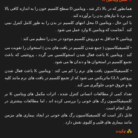
همانطور که در بالا ذکر شد ، ویتامین D سطح کلسیم خون را به اندازه کافی بالا
می برد تا نیازهای بدن را برآورده کند .
با این حال ، ویتامین D محل انتهای کلسیم در بدن را به طور کامل کنترل نمی
کند . آنجاست که ویتامین K وارد عمل می شود .
ویتامین K حداقل به دو روش کلسیم موجود در بدن را تنظیم می کند :
• کلسیفیکاسیون ( جمع شدن کلسیم در بافت های بدن ) استخوان را تقویت می
کند : ویتامین K باعث فعال شدن استئوکلسین می گردد ، پروتئینی که باعث
تجمع کلسیم در استخوان ها و دندان ها می شود .
• کلسیفیکاسیون بافت های نرم را کم می کند : ویتامین K باعث فعال شدن
پروتئین GLA ماتریکس می شود که از تجمع کلسیم در بافت های نرم مانند کلیه
ها و عروق خونی جلوگیری می کند .
تعداد کمی از مطالعات انسانی کنترل شده ، اثرات مکمل های ویتامین K بر
کلسیفیکاسیون رگ های خونی را بررسی کرده اند ، اما مطالعات بیشتری در
حال انجام است .
قابل ذکر است که کلسیفیکاسیون رگ های خونی در ایجاد بیماری های مزمن
مانند بیماری های قلبی و کلیوی نقش دارد .
⁂
چکیده