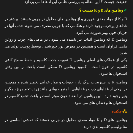
حقیقت چیست ؟ این مقاله به بررسی علمی این ادعاها می پردازد .
تماس با ما
✔
ویتامین های D و K چیست ؟
D و K از مواد مغذی ضروری و از ویتامین های محلول در چربی هستند . بیشتر در
غذاهای پرچرب وجود دارند و هنگامی که با چربی مصرف می شوند جذب آنها در
جریان خون بهتر صورت می گیرد .
ویتامین D که ویتامین آفتاب نیز نامیده می شود ، در ماهی های چرب و روغن
ماهی فراوان است و همچنین در معرض نور خورشید ، توسط پوست تولید می
شود .
یکی از عملکردهای اصلی ویتامین D تقویت جذب کلسیم و حفظ سطح کافی
کلسیم در خون است . کمبود ویتامین D ممکن است باعث از بین رفتن
استخوان ها شود .
ویتامین K در سبزیجات برگ دار ، حبوبات و مواد غذایی تخمیر شده و همچنین
در برخی از غذاهای چرب و غذاهایی با منبع حیوانی مانند زرده تخم مرغ ، جگر و
پنیر وجود دارد . این ویتامین در انعقاد خون موثر است و باعث تجمع کلسیم در
استخوان ها و دندان های می شود .
⁂
چکیده
ویتامین های D و K مواد مغذی محلول در چربی هستند که نقشی اساسی در
متابولیسم کلسیم بدن دارند .