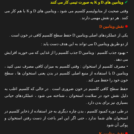
✔
ویتامین های D و K به صورت تیمی کار می کنند
وقتی صحبت از متابولیسم کلسیم می شود ، ویتامین های D و K با هم کار می
کنند . هر دو نقش مهمی دارند .
✵
نقش ویتامین D
یکی از عملکردهای اصلی ویتامین D حفظ سطح کلسیم کافی در خون است .
از دو طریق ویتامین D می تواند به این هدف دست یابد :
• بهبود جذب کلسیم : ویتامین D جذب کلسیم را از غذایی که می خورید افزایش
می دهد .
• مصرف کلسیم از استخوان : وقتی کلسیم به میزان کافی مصرف نمی کنید ،
ویتامین D با استفاده از منبع اصلی کلسیم در بدن یعنی استخوان ها ، سطح
خون خود را حفظ می کند .
حفظ سطح کافی کلسیم در خون ضروری است . در حالی که کلسیم اغلب به
دلیل نقش خود در سلامت استخوان ، شناخته می شود ، عملکردهای حیاتی
بسیاری نیز برای بدن دارد .
در طی دوره کمبود کلسیم ، بدن چاره دیگری به جز استفاده از ذخایر کلسیم در
استخوان های شما ندارد ، حتی اگر این امر باعث از دست رفتن استخوان و
پوکی آن شود
.
✵
نقش ویتامین K