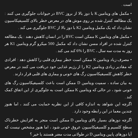
است .
• مکمل های ویتامین K با دوز بالا از بروز BVC در حیوانات جلوگیری می کنند :
یک مطالعه کنترل شده بر روی موش های در معرض خطر بالای کلسیفیکاسیون
نشان داد که یک مکمل ویتامین K2 با دوز بالا از BVC جلوگیری می کند .
• مکمل های ویتامین K ممکن است BVC را در انسان کاهش دهند : یک مطالعه
کنترل شده در افراد مسن نشان داد که مکمل 500 میکرو گرم ویتامین K1 هر
روز به مدت سه سال ، BVC را %6 کند می کند .
• مصرف زیاد ویتامین K ممکن است خطر بیماری قلبی را کاهش دهد : افرادی
که مقادیر زیادی ویتامین K2 را از رژیم غذایی خود دریافت می کنند در معرض
خطر کاهش کلسیفیکاسیون رگ های خونی و بیماری های قلبی قرار دارند .
به بیان ساده ، سمیت ویتامین D ممکن است باعث کلسیفیکاسیون رگ های
خونی شود ، در حالی که ویتامین K ممکن است به جلوگیری از این اتفاق کمک
کند .
اگرچه این شواهد به اندازه کافی از این نظریه حمایت می کنند ، اما هنوز
چندین معما در این رابطه وجود دارد .
اگرچه دوزهای بسیار بالای ویتامین D ممکن است منجر به افزایش خطرناک
سطح کلسیم و کلسیفیکاسیون عروق خونی شود ، اما هنوز مشخص نیست که
آیا دوزهای پایین ویتامین D در طولانی مدت مضر هستند یا خیر ؟