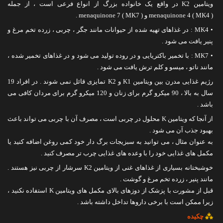
ویتامین K2 در واقع یک خانواده بزرگ از انواع فرعی است ، از جمله
menaquinone 4 ( MK4 ) و menaquinone 7 ( MK7 ) .
• MK4 : در غذاهای تهیه شده از حیوانات مانند جگر ، چربی ، زرده تخم مرغ و
پنیر یافت می شود .
• MK7 : با تخمیر باکتریایی و در روده تولید می شود و در غذاهای تخمیر شده ،
مانند ناتو ، میسو و کلم ترش یافت می شود .
رژیم غذایی مدرن بین ویتامین K1 و K2 تمایزی قائل نمی شوند . در افراد 19
سال به بالا ، 90 میکرو گرم برای زنان و 120 میکرو گرم برای مردان کافی می
باشد .
از آنجا که ویتامین K محلول در چربی است ، مصرف آن با چربی می تواند باعث
بهبود جذب آن می شود .
به عنوان مثال ، می توانید به سبزیجات برگ دار خود کمی روغن اضافه کنید یا
مکمل های غذایی خود را با وعده های غذایی چرب تر مصرف کنید .
خوشبختانه بسیاری از غذاهای غنی از ویتامین K2 سرشار از چربی نیز هستند .
مانند پنیر ، زرده تخم مرغ و گوشت .
قبل از مشورت با پزشک از دوزهای بالای مکمل های ویتامین K استفاده نکنید ،
زیرا ممکن است با برخی داروها تداخل داشته باشد .
⁂
چکیده