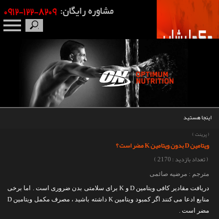
صفحه نخست
درباره ما
برندها
اینجا هستید
مکمل بدنسازی
(
پرینت
)
ویتامین D بدون ویتامین K مضر است ؟
محصولات
( تعداد بازدید : 2170 )
مترجم : مرضیه صائمی
اخبار
دریافت مقادیر کافی ویتامین D و K برای سلامتی بدن ضروری است . اما برخی
منابع ادعا می کنند اگر کمبود ویتامین K داشته باشید ، مصرف مکمل ویتامین D
مقالات
مضر است .