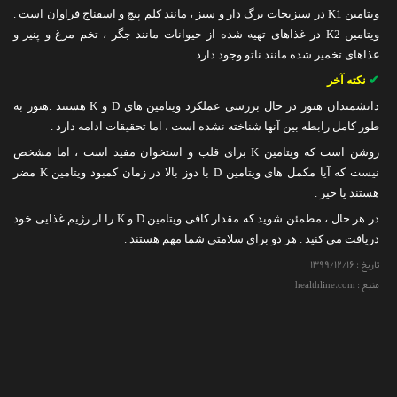
ویتامین K1 در سبزیجات برگ دار و سبز ، مانند کلم پیچ و اسفناج فراوان است .
ویتامین K2 در غذاهای تهیه شده از حیوانات مانند جگر ، تخم مرغ و پنیر و
غذاهای تخمیر شده مانند ناتو وجود دارد .
✔
نکته آخر
دانشمندان هنوز در حال بررسی عملکرد ویتامین های D و K هستند .
هنوز به
طور کامل رابطه بین آنها شناخته نشده است ، اما تحقیقات ادامه دارد .
روشن است که ویتامین K برای قلب و استخوان مفید است ، اما مشخص
نیست که آیا مکمل های ویتامین D با دوز بالا در زمان کمبود ویتامین K مضر
هستند یا خیر .
در هر حال ، مطمئن شوید که مقدار کافی ویتامین D و K را از رژیم غذایی خود
دریافت می کنید . هر دو برای سلامتی شما مهم هستند .
تاریخ :
۱۳۹۹/۱۲/۱۶
منبع : healthline.com