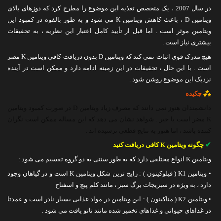
در سال 2007 ، یک متخصص تغذیه این موضوع را مطرح کرد که دوزهای بالای
ویتامین D ، باعث کاهش ویتامین K می شود و به طور بالقوه در کمبود این
ویتامین موثر است . اما قبل از تأیید کامل اعتبار این نظریه ، به تحقیقات
بیشتری نیاز است .
هیچ مدرک قوی اثبات نمی کند که ویتامین D بدون دریافت کافی ویتامین K مضر
است . با این حال ، تحقیقات در این زمینه ادامه دارد و ممکن است در آینده
نزدیک این موضوع روشن شود .
⁂
چکیده
دانشمندان هنوز نمی دانند که مصرف زیاد ویتامین D در صورت کمبود ویتامین
K مضر است یا خیر . شواهد نشان می دهد که این مساله ممکن است نگران
کننده باشد ، اما هنوز به نتایج قطعی نرسیده اند .
✔
چگونه ویتامین K کافی دریافت کنید
ویتامین K انواع مختلفی دارد که به طور سنتی به دو گروه تقسیم می شود :
• ویتامین K1 ( فیلوکینون ) : رایج ترین شکل ویتامین K است و در گیاهان وجود
دارد ، به ویژه در سبزیجات برگ سبز ، مانند کلم پیچ و اسفناج
• ویتامین K2 ( مناکینون ) : این ویتامین در مواد غذایی بسیار نادر است و عمدتا
در غذاهای حیوانی و غذاهای تخمیر شده مانند ناتو یافت می شود .