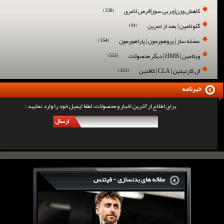
کاهش وزن|چربی سوز|قرص لاغری
(238)
گلوتامین | بعد از تمرین
(91)
عضله ساز | پروهورمون | پاراهورمون
(154)
ویتامین | HMB | دیگر محصولات
(555)
ال کارنیتین | CLA | کافئین
(151)
خبرنامه
برای اطلاع از آخرین اخبار و محصولات، لطفا ایمیل خود را وارد نمایید :
ارسال
مقاله های بدنسازی - فیتنس