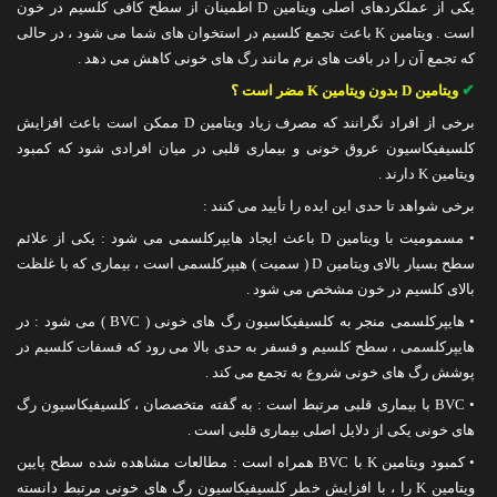
یکی از عملکردهای اصلی ویتامین D اطمینان از سطح کافی کلسیم در خون
است . ویتامین K باعث تجمع کلسیم در استخوان های شما می شود ، در حالی
که تجمع آن را در بافت های نرم مانند رگ های خونی کاهش می دهد .
✔
ویتامین D بدون ویتامین K مضر است ؟
برخی از افراد نگرانند که مصرف زیاد ویتامین D ممکن است باعث افزایش
کلسیفیکاسیون عروق خونی و بیماری قلبی در میان افرادی شود که کمبود
ویتامین K دارند .
برخی شواهد تا حدی این ایده را تأیید می کنند :
• مسمومیت با ویتامین D باعث ایجاد هایپرکلسمی می شود : یکی از علائم
سطح بسیار بالای ویتامین D ( سمیت ) هیپرکلسمی است ، بیماری که با غلظت
بالای کلسیم در خون مشخص می شود .
• هایپرکلسمی منجر به کلسیفیکاسیون رگ های خونی ( BVC ) می شود : در
هایپرکلسمی ، سطح کلسیم و فسفر به حدی بالا می رود که فسفات کلسیم در
پوشش رگ های خونی شروع به تجمع می کند .
• BVC با بیماری قلبی مرتبط است : به گفته متخصصان ، کلسیفیکاسیون رگ
های خونی یکی از دلایل اصلی بیماری قلبی است .
• کمبود ویتامین K با BVC همراه است : مطالعات مشاهده شده سطح پایین
ویتامین K را ، با افزایش خطر کلسیفیکاسیون رگ های خونی مرتبط دانسته