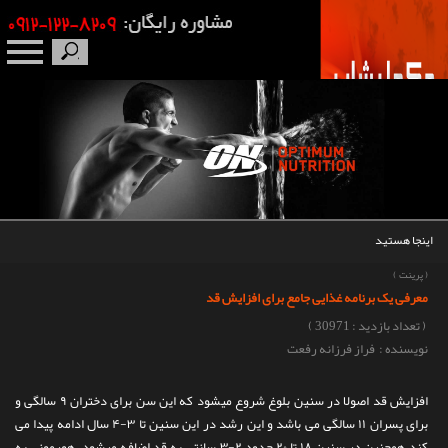
صفحه نخست
درباره ما
برندها
اینجا هستید
مکمل بدنسازی
(
پرینت
)
معرفی یک برنامه غذایی جامع برای افزایش قد
محصولات
( تعداد بازدید : 30971 )
نویسنده : فراز فرزانه رفعت
اخبار
افزایش قد اصولا در سنین بلوغ شروع میشود که این سن برای دختران ۹ سالگی و
مقالات
برای پسران ۱۱ سالگی می باشد و این رشد در این سنین تا ۳-۴ سال ادامه پیدا می
کند.همچنین در سنین ۱۸ تا ۲۰ حدود ۲-۳ سانتی به قد اضافه میشود. هورمونی به