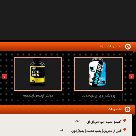
محصولات ویژه
prev
next
پروتئین وی اچ دی جدید
مولتی اپتیمن اپتیموم
محصولات
آمینو اسید | بی سی ای ای
(292)
قبل از تمرین | پمپ عضله | پمپاژخون
(243)