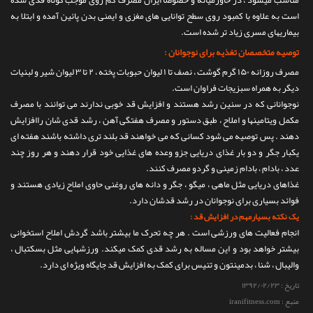
مناسب میشود ، در خاورمیانه و خصوصاً ایران مصرف کم روی موجب کوتاه قدی شده
است به علاوه با کمبود روی سطح توانایی های مغزی و ایمنی بدن پائین آمده و ابتلا به
بیماریهای مسری زیاد تر شده است.
توصیه متخصصان تغذیه برای نوجوانان :
مصرف روزانه ۱۵۰ گرم گوشت ، نصف تا ۱ لیوان حبوبات پخته ، ۲ تا ۳ لیوان شیر و لبنیات
دیگر به همراه سبزیجات فراوان است.
نوجوانانی که در سنین رشد هستند و افزایش قد خوبی ندارند می توانند با مصرف
مکمل ویتامینها و املاح ، طبق دستور و مصرف هفتگی آهن ، رشد قدی شان راافزایش
دهند . پس توصیه می شود کسانی که می خواهند قد بلند تری داشته باشند هفته ای
یکبار جگر و دو بار غذای دریایی جزو وعده های غذایی خود قرار دهند و هر روز چند
عدد ، بادام ، بادام زمینی و گردو مصرف کنند.
غذاهای دریایی مثل ماهی ، میگو ، جگر و دانه های روغنی حاوی املاح زیادی هستند و
فوائد بسیاری برای نوجوانان در رشد قدشان دارد.
یک نکته بسیارمهم در افزایش قد :
انجام فعالیت های ورزشی است . هر چه تحرک ما بیشتر باشد گردش املاح استخوانی
بیشتر خواهد بود و این مساله به رشد قدی کمک میکند. ورزشهایی مثل بسکتبال ،
والیبال ، شنا ، بدمینتون و تنیس برای کمک به افزایش قد جایگاه ویژه ای دارد.
تاریخ :
۱۳۹۲/۰۲/۲۳
منبع : iranifitness.com