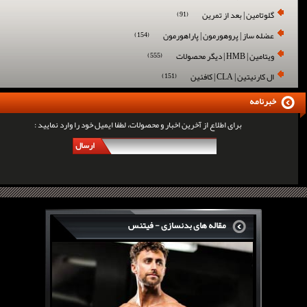
گلوتامین | بعد از تمرین
(91)
عضله ساز | پروهورمون | پاراهورمون
(154)
ویتامین | HMB | دیگر محصولات
(555)
ال کارنیتین | CLA | کافئین
(151)
خبرنامه
برای اطلاع از آخرین اخبار و محصولات، لطفا ایمیل خود را وارد نمایید :
ارسال
مقاله های بدنسازی - فیتنس
سرگی کنستانس چگونه بر روی بازو های فوق العاده...
روش های افزایش پیک بازو