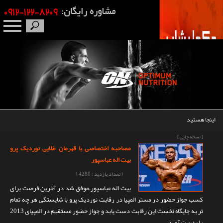
صفحه نخست
درباره ما
برندها
اینجا هستید
مکمل بدنسازی
[ نسخه چاپی ]
مصاحبه اختصاصی با قهرمان طلایی نوردیک پرو
محصولات
بیت اله عباسپور
( تعداد بازدید : 4280 )
اخبار
بیت اله عباسپور،موفق شد در آخرین فرصت برای
کسب جواز حضور در مستر المپیا در رقابت نوردیک پرو با شایستگی هر چه تمام
مقالات
تر به جایگاه نخست این رقابت دست یابد و جواز حضور مستقیم در المپیای 2013
را بدست آورد.