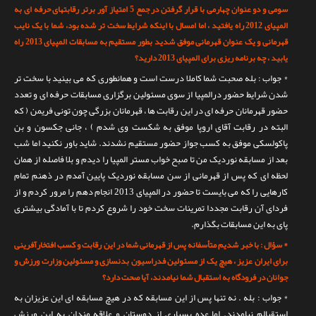
سومی و دو عنوان چهارمی با قرار گرفتن در جمع 5 امتیاز آور برتر رقابتهای حرفه ای به
المپیای 2012 راه یافتید ، اما امسال با اینکه شرایط سخت تر شده بود، شما با یک نایب
قهرمانی و یک عنوان قهرمانی موفق شدید بطور مستقیم به مسابقات المپیای 2013 راه
یابید ، چه برنامه ریزی برای المپیای 2013 دارید؟
* جواب : بله صحبت شما کاملا درست است و همانطوری که می بینید با سخت تر
شدن شرایط حضور درالمپیا از سوی مسئولین برگزاری مسابقات حرفه ای و تعدد
حضور قهرمانان حرفه ای در این رقابت ها ، قهرمانان بزرگی چون تونی فریمن ( که
البته در رقابت آقای اروپا موفق به شکست وی شدم ) ، جانی جکسون و بن
پاکولسکی موفق به کسب جواز حضور مستقیم نشدند. شاید باور نکنید اما شب
بعد از مسابقه نوردیک من تا صبح خواب مستر المپیا را دیدم و بلا فاصله از همان
لحظه ای که پس از قهرمانی از سن مسابقه نوردیک پایین آمدم در ذهنم تمام
کارهایی را که می بایست تا حضور در المپیای 2013 انجام دهم را مرور کردم و از
فردای آن رقابت مجددا تمرینات سخت خود را شروع کردم تا با آمادگی بیشتری
پای به این مسابقات بگذارم.
* سؤال : با خبر شدیم متأسفانه پس از قهرمانی شما در این رقابت و کسب افتخارآفرینی
برای ایران عزیز ، هیچ یک از مسئولین فدراسیون بدنسازی و مسئولین وزارت ورزش و
جوانان در فرودگاه به استقبال شما نیامدند، آیا صحت دارد؟
* جواب : بله . نه تنها پس از این مسابقه که در هیچ مسابقه ای این عزیزان به
استقبالم نیامدند. اما عده بسیاری از دوستان و علاقه مندان به این ورزش