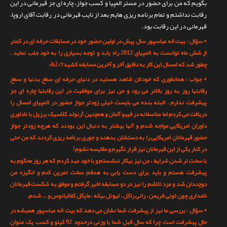
بگویم که من برای حضور در مستر المپیا و کسب جواز، چاره ای جز قهرمانی در این
رقابت نداشتم و تمام برنامه ریزی هایم بعد از نایب قهرمانی در رقابت آقای اروپا،
قهرمانی در این رقابت بود.
* سؤال : بیت اله عباسپور سال پیش در اولین حضور خود در مسابقات حرفه ای در کمتر
از شش ماه توانست به المپیای 2012 راه یابد و توجه بسیاری را به خود جلب نماید .
چطور شد که امسال این کار به دقایق آخر و آخرین مسابقه کشید؟,/h2>
* جواب : همانطوری که خودتان شاهد هستید در دنیای حرفه ای سطح بدنها و سطح
رقابتها روز به روز بالاتر می رود و من نیز برای موفقیت در این رقابتها چاره ای جز
پیشرفت ندارم . البته بنده می بایست خیلی زودتر جواز حضور در المپیای امسال را
دریافت می کردم اما متاسفانه در فیبو آلمان و همچنین آرنولد کلاسیک برزیل با ناداوری
داوران امریکایی مواجه شدم و آنها بیشتر به دنبال این بودند که هرچه زودتر جواز
حضور قهرمانان امریکایی را به دستشان بدهند و جوری برنامه ریزی کردند که من حتی
در کنار یکی از این قهرمانان نیز قرار نگیرم و مقایسه نشوم!
با سخت تر شدن شرایط ، من نیز بیکار ننشستم و با خود عهد کردم که هر روز محکوم به
پیشرفت هستم و باید برای دست یابی به هدفم سخت تمرین کنم و انگیزه من
دوچندان شد و مزد تلاشم را نیز در دو مسابقه اخیر گرفتم و موفق به شکست قهرمانان
نامداری چون تونی فریمن ، رانی راکل ، لیونل بیکه ، مایکل کفالیانوس و ... شدم.
* سؤال : بررسی ما نیز از پیشرفت شما نشان می دهد که بیت اله عباسپور همیشه در
حال پیشرفت است چرا که سال قبل شما با وزنی درحدود 92 کیلو و کسب یک عنوان