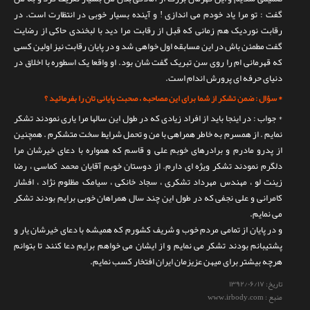
گفت : تو مرا یاد خودم می اندازی ! و آینده بسیار خوبی در انتظارت است. در
رقابت نوردیک هم زمانی که قبل از رقابت مرا دید با لبخندی حاکی از رضایت
گفت مطمئن باش در این مسابقه اول خواهی شد و در پایان رقابت نیز اولین کسی
که قهرمانی ام را روی سن تبریک گفت شان بود. او واقعا یک اسطوره با اخلاق در
دنیای حرفه ای پرورش اندام است.
* سؤال : ضمن تشکر از شما برای این مصاحبه ، صحبت پایانی تان را بفرمائید ؟
* جواب : در اینجا باید از افراد زیادی که در طول این سالها مرا یاری نمودند تشکر
نمایم . از همسرم به خاطر همراهی با من و تحمل شرایط سخت متشکرم . همچنین
از پدرو مادرم و برادرهای خوبم علی و قاسم که همواره با دعای خیرشان مرا
دلگرم نمودند تشکر ویژه ای دارم. از دوستان خوبم آقایان محمد کماسی ، رضا
زینت لو ، مهندس مهرداد تشکری ، سجاد خانکی ، سیامک مظلوم نژاد ، افشار
کامرانی و علی نجفی که در طول این چند سال همراهان خوبی برایم بودند تشکر
می نمایم.
و در پایان از تمامی مردم خوب و شریف کشورم که همیشه با دعای خیرشان یار و
پشتیبانم بودند تشکر می نمایم و از ایشان می خواهم برایم دعا کنند تا بتوانم
هرچه بیشتر برای میهن عزیزمان ایران افتخار کسب نمایم.
تاریخ:
۱۳۹۲/۰۶/۱۷
منبع : www.irbody.com