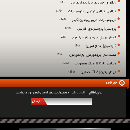
ریکاوری | حین تمرین | بعد ازتمرین
(33)
کراتین | کراتین ترکیبی | منوهیدرات
(170)
کربوهیدرات | کربو پروتئین | گینر
(149)
پروتئین | پروتئین وی | کازئین
(288)
کاهش وزن|چربی سوز|قرص لاغری
(238)
گلوتامین | بعد از تمرین
(91)
عضله ساز | پروهورمون | پاراهورمون
(154)
ویتامین | HMB | دیگر محصولات
(555)
ال کارنیتین | CLA | کافئین
(151)
خبرنامه
برای اطلاع از آخرین اخبار و محصولات، لطفا ایمیل خود را وارد نمایید :
ارسال