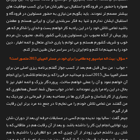
همواره با حضور در فرودگاه و استقبال بی نظیرشان مرا برای کسب موفقیت های
بیشتر مصمم تر نمودند. باید بگویم من نیازی به حضور مسئولین در فرودگاه و
استقبال ایشان ندارم و تنها به فکر سربلندی ایران و ایرانی هستم و مطمئن
باشید تمامی تلاش خود را در این راه به کار خواهم بست و خدای را شاکرم که هر
روز بیش از آنکه محبوب دل مسئولین ورزشی کشور باشم ، محبوب دل مردم
خوب و شریف کشورم هستم و می توانم با یاری خدای متعال و ائمه اطهار ، دین
خود را به میهنم ادا کنم و نام ایران را در سراسر جهان طنین انداز کنم.
* سؤال : بیت اله عباسپور چه مقامی را برای خود در مستر المپیای 2013 متصور است؟
* جواب : من سال قبل هم بعد از کسب جواز گفتم برنامه ریزی اصلی من برای
مستر المپیا سال 2015 است و میدانید حرفی را که بزنم تمام تلاشم را برای انجام
آن خواهم نمود و آن را عملی خواهم ساخت. پروردگار بزرگ و ائمه اطهار نیز تا
بحال در این راه مرا یاری نموده اند ، اما در جواب سوال شما، امسال همانطوری که
بسیاری از کارشناسان و خبرگزاری ها در مصاحبه بعد از قهرمانی در نوردیک به
من گفتند من تمامی تلاش خودم را می نمایم تا در جمع ده مرد برتر این رقابت
قرار گیرم.
جیمز گفت : سالها بود ندیده بودم کسی در مسابقات حرفه ای بعد از دوران «شان
ری» توانایی انجام این کار را داشته باشد. و بعد از آن رقابت هم در ملاقاتی که با
شان ری داشتم خیلی زودتر از آن چیزی که هر دو اتظارش را داشتیم با هم
صمیمی شدیم و این قهرمان بزرگ از آمادگی بدن من بسیار تعریف کرد و به من