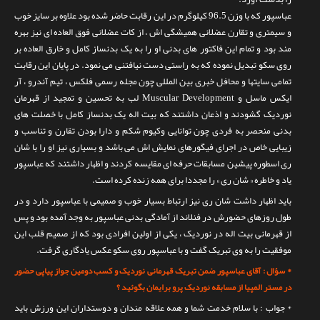
تماس با ما
عباسپور که با وزن 96.5 کیلوگرم در این رقابت حاضر شده بود علاوه بر سایز خوب
و سیمتری و تقارن عضلانی همیشگی اش ، از کات عضلانی فوق العاده ای نیز بهره
مند بود و تمام این فاکتور های بدنی او را به یک بدنساز کامل و خارق العاده بر
روی سکو تبدیل نموده که به راستی دست نیافتنی می نمود. در پایان این رقابت
تمامی سایتها و محافل خبری بین المللی چون مجله رسمی فلکس ، تیم آندرو ، آر
ایکس ماسل و Muscular Development لب به تحسین و تمجید از قهرمان
نوردیک گشودند و اذعان داشتند که بیت اله یک بدنساز کامل با خصلت های
بدنی منحصر به فردی چون توانایی وکیوم شکم و دارا بودن تقارن و تناسب و
زیبایی خاص در اجرای فیگورهای نمایش اش می باشد و بسیاری نیز او را با شان
ری اسطوره پیشین مسابقات حرفه ای مقایسه کردند و اظهار داشتند که عباسپور
یاد و خاطره « شان ری » را مجددا برای همه زنده کرده است.
باید اظهار داشت شان ری نیز ارتباط بسیار خوب و صمیمی با عباسپور دارد و در
طول روزهای حضورش در فنلاند از آمادگی بدنی عباسپور به وجد آمده بود و پس
از قهرمانی بیت اله در نوردیک ، یکی از اولین افرادی بود که از صمیم قلب این
موفقیت را به وی تبریک گفت و با عباسپور روی سکو عکس یادگاری گرفت.
* سؤال : آقای عباسپور ضمن تبریک قهرمانی نوردیک و کسب دومین جواز پیاپی حضور
در مستر المپیا از مسابقه نوردیک پرو برایمان بگوئید ؟
* جواب : با سلام خدمت شما و همه علاقه مندان و دوستداران این ورزش باید