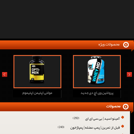
محصولات ویژه
prev
next
پروتئین وی اچ دی جدید
مولتی اپتیمن اپتیموم
محصولات
آمینو اسید | بی سی ای ای
(292)
قبل از تمرین | پمپ عضله | پمپاژخون
(243)