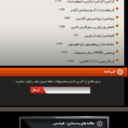
کراتین | کراتین ترکیبی | منوهیدرات
(170)
کربوهیدرات | کربو پروتئین | گینر
(149)
پروتئین | پروتئین وی | کازئین
(288)
کاهش وزن|چربی سوز|قرص لاغری
(238)
گلوتامین | بعد از تمرین
(91)
عضله ساز | پروهورمون | پاراهورمون
(154)
ویتامین | HMB | دیگر محصولات
(555)
ال کارنیتین | CLA | کافئین
(151)
خبرنامه
برای اطلاع از آخرین اخبار و محصولات، لطفا ایمیل خود را وارد نمایید :
ارسال
مقاله های بدنسازی - فیتنس