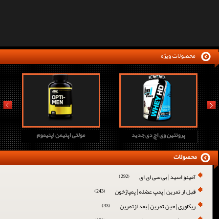
محصولات ویژه
prev
next
پروتئین وی اچ دی جدید
مولتی اپتیمن اپتیموم
محصولات
آمینو اسید | بی سی ای ای
(292)
قبل از تمرین | پمپ عضله | پمپاژخون
(243)
ریکاوری | حین تمرین | بعد ازتمرین
(33)