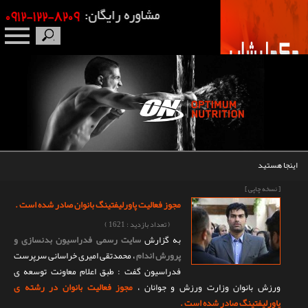
صفحه نخست
درباره ما
برندها
اینجا هستید
مکمل بدنسازی
[ نسخه چاپی ]
مجوز فعالیت پاورلیفتینگ بانوان صادر شده است .
محصولات
( تعداد بازدید : 1621 )
به گزارش
سایت رسمی فدراسیون بدنسازی و
اخبار
پرورش اندام
، محمدتقی امیری خراسانی سرپرست
فدراسیون گفت : طبق اعلام معاونت توسعه ی
مقالات
ورزش بانوان وزارت ورزش و جوانان ،
مجوز فعالیت بانوان در رشته ی
پاورلیفتینگ صادر شده است .