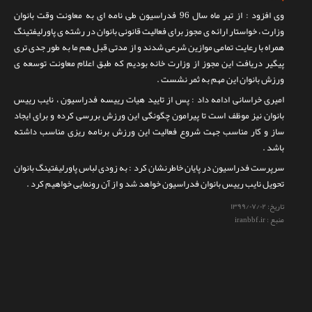
تماس با ما
وی افزود : از تیر ماه سال 96 فدراسیون طی نامه ای به معاونت وقت بانوان
وزارت ، خواستار ارائه ی مجوز برای فعالیت قانونی بانوان در رشته ی پاورلیفتینگ
همراه با رعایت تمامی موازین شرعی شدند و از مدتی قبل هم ما به طور جدی تری
پیگیر دریافت این مجوز از وزارت خانه بودیم که طبق اعلام معاونت توسعه ی
ورزش بانوان این مهم به ثمر نشست .
امیری خراسانی ادامه داد : پس از تایید هیات رییسه فدراسیون ، نایب رییس
بانوان نیز موظف است تا پیرامون چگونگی این ورزش بررسی کرده و برای ایجاد
ساز و کار مناسب جهت شروع فعالیت این ورزش برنامه ریزی مناسب داشته
باشد .
سرپرست فدراسیون در پایان خاطرنشان کرد : به زودی لباس پاورلیفتینگ بانوان
تحویل نایب رییس بانوان فدراسیون خواهد شد و از آن رونمایی خواهیم کرد .
تاریخ:
۱۳۹۹/۰۷/۰۲
منبع : iranbbf.ir