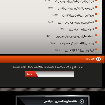
کراتین | کراتین ترکیبی | منوهیدرات
(170)
کربوهیدرات | کربو پروتئین | گینر
(149)
پروتئین | پروتئین وی | کازئین
(288)
کاهش وزن|چربی سوز|قرص لاغری
(238)
گلوتامین | بعد از تمرین
(91)
عضله ساز | پروهورمون | پاراهورمون
(154)
ویتامین | HMB | دیگر محصولات
(555)
ال کارنیتین | CLA | کافئین
(151)
خبرنامه
برای اطلاع از آخرین اخبار و محصولات، لطفا ایمیل خود را وارد نمایید :
ارسال
مقاله های بدنسازی - فیتنس