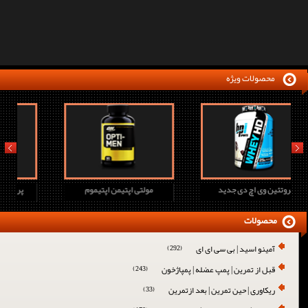
محصولات ویژه
prev
next
پروتئین وی اچ دی جدید
مولتی اپتیمن اپتیموم
محصولات
آمینو اسید | بی سی ای ای
(292)
قبل از تمرین | پمپ عضله | پمپاژخون
(243)
ریکاوری | حین تمرین | بعد ازتمرین
(33)