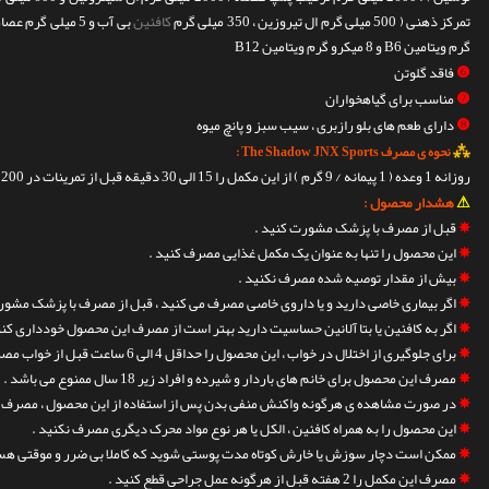
تمرکز ذهنی ( 500 میلی گرم ال تیروزین ، 350 میلی گرم
کافئین
گرم ویتامین B6 و 8 میکرو گرم ویتامین B12
❻
فاقد گلوتن
❼
مناسب برای گیاهخواران
❽
دارای طعم های بلو رازبری ، سیب سبز و پانچ میوه
⁂
نحوه ی مصرف The Shadow JNX Sports :
روزانه 1 وعده ( 1 پیمانه / 9 گرم ) از این مکمل را 15 الی 30 دقیقه قبل از تمرینات در 200 تا 300 میلی لیتر آب خنک حل کرده و مصرف کنید .
⚠
هشدار محصول :
✵
قبل از مصرف با پزشک مشورت کنید .
✵
این محصول را تنها به عنوان یک مکمل غذایی مصرف کنید .
✵
بیش از مقدار توصیه شده مصرف نکنید .
✵
اگر بیماری خاصی دارید و یا داروی خاصی مصرف می کنید ، قبل از مصرف با پزشک مشور
✵
اگر به کافئین یا بتا آلانین حساسیت دارید بهتر است از مصرف این محصول خودداری کنی
✵
برای جلوگیری از اختلال در خواب ، این محصول را حداقل 4 الی 6 ساعت قبل از خواب مصرف نکنید .
✵
مصرف این محصول برای خانم های باردار و شیرده و افراد زیر 18 سال ممنوع می باشد .
✵
در صورت مشاهده ی هرگونه واکنش منفی بدن پس از استفاده از این محصول ، مصرف را 
✵
این محصول را به همراه کافئین ، الکل یا هر نوع مواد محرک دیگری مصرف نکنید .
✵
ممکن است دچار سوزش یا خارش کوتاه مدت پوستی شوید که کاملا بی ضرر و موقتی هس
✵
مصرف این مکمل را 2 هفته قبل از هرگونه عمل جراحی قطع کنید .