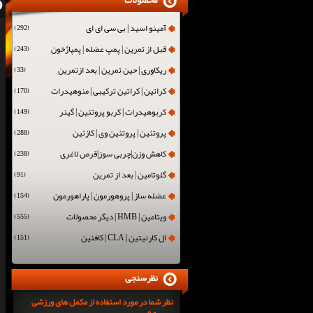
محصولات
آمینو اسید | بی سی ای ای
(292)
قبل از تمرین | پمپ عضله | پمپاژخون
(243)
ریکاوری | حین تمرین | بعد ازتمرین
(33)
کراتین | کراتین ترکیبی | منوهیدرات
(170)
کربوهیدرات | کربو پروتئین | گینر
(149)
پروتئین | پروتئین وی | کازئین
(288)
کاهش وزن|چربی سوز|قرص لاغری
(238)
گلوتامین | بعد از تمرین
(91)
عضله ساز | پروهورمون | پاراهورمون
(154)
ویتامین | HMB | دیگر محصولات
(555)
ال کارنیتین | CLA | کافئین
(151)
نظرسنجی
نظر شما در مورد استفاده از مکمل های ورزشی