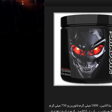
هر وعده ( 1 پیمانه / 9 گرم ) 3750 میلی گرم ماتریس قدرت عضلانی ( 2000 میلی گرم بتا آلانین ، 1000 میلی گرم تائورین و 750 میلی گرم
لوسین ) ، 2600 میلی گرم ترکیب پمپ عضله ( 2000 میلی گرم ال سیترولین و 600 میلی گرم بتائین بی آب ) ، 855 میلی گرم ترکیبات افزایش