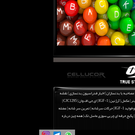
مصاحبه با بدنسازان
|
اخبار فدراسیون بدنسازی
|
نقشه
نر
|
مکمل
|
آرژنین
|
IGF-1 | ای جی اف وان
|
CJC1295 |
اید IGF-1
|
حرکات سرشانه | تمرین سر شانه | عضله
|
پکیج حرفه ای چربی سوزی ماسل تک
|
همه چیز درباره