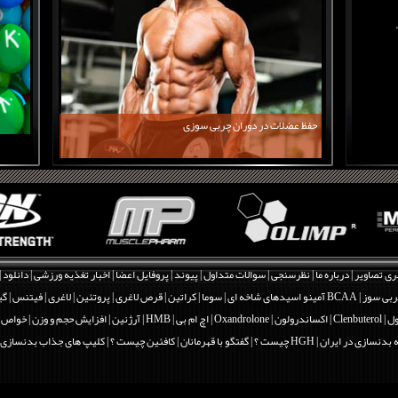
حفظ عضلات در دوران چربی سوزی
ری تصاویر
|
درباره ما
|
نظرسنجی
|
سوالات متداول
|
پیوند
|
پروفایل اعضا
|
اخبار تغذیه ورزشی
|
دانلود
|
بی سوز
|
BCAA آمینو اسیدهای شاخه ای
|
سوما
|
کراتین
|
قرص لاغری
|
پروتئین
|
لاغری
|
فیتنس
|
گی
Clenbut
|
اکساندرولون | Oxandrolone
|
اچ ام بی | HMB
|
آرژنین
|
افزایش حجم و وزن
|
خواص و فو
 بدنسازی در ایران
|
HGH چیست ؟
|
گفتگو با قهرمانان
|
کافئین چیست ؟
|
کلیپ های جذاب بدنسازی