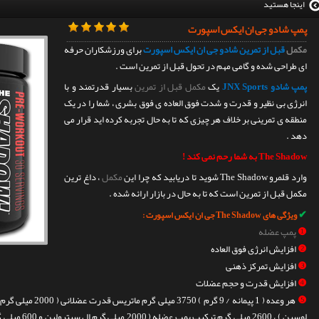
اینجا هستید
پمپ شادو جی ان ایکس اسپورت
مکمل
قبل از تمرین شادو جی ان ایکس اسپورت
برای ورزشکاران حرفه
ای طراحی شده و گامی مهم در تحول قبل از تمرین است .
پمپ شادو JNX Sports
یک
مکمل قبل از تمرین
بسیار قدرتمند و با
انرژی بی نظیر و قدرت و شدت فوق العاده ی فوق بشری ، شما را در یک
منطقه ی تمرینی بر خلاف هر چیزی که تا به حال تجربه کرده اید قرار می
دهد .
The Shadow به شما رحم نمی کند !
وارد قلمرو The Shadow شوید تا دریابید که چرا این
مکمل
، داغ ترین
مکمل قبل از تمرین است که تا به حال در بازار ارائه شده .
✔
ویژگی های The Shadow جی ان ایکس اسپورت :
❶
پمپ عضله
❷
افزایش انرژی فوق العاده
❸
افزایش تمرکز ذهنی
❹
افزایش قدرت و حجم عضلات
❺