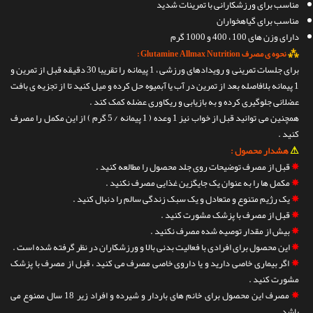
مناسب برای ورزشکارانی با تمرینات شدید
مناسب برای گیاهخواران
دارای وزن های 100 ، 400 و 1000 گرم
⁂
نحوه ی مصرف Glutamine Allmax Nutrition :
برای جلسات تمرینی و رویدادهای ورزشی ، 1 پیمانه را تقریبا 30 دقیقه قبل از تمرین و
1 پیمانه بلافاصله بعد از تمرین در آب یا آبمیوه حل کرده و میل کنید تا از تجزیه ی بافت
عضلانی جلوگیری کرده و به بازیابی و ریکاوری عضله کمک کند .
همچنین می توانید قبل از خواب نیز 1 وعده ( 1 پیمانه / 5 گرم ) از این مکمل را مصرف
کنید .
⚠
هشدار محصول :
✵
قبل از مصرف توضیحات روی جلد محصول را مطالعه کنید .
✵
مکمل ها را به عنوان یک جایگزین غذایی مصرف نکنید .
✵
یک رژیم متنوع و متعادل و یک سبک زندگی سالم را دنبال کنید .
✵
قبل از مصرف با پزشک مشورت کنید .
✵
بیش از مقدار توصیه شده مصرف نکنید .
✵
این محصول برای افرادی با فعالیت بدنی بالا و ورزشکاران در نظر گرفته شده است .
✵
اگر بیماری خاصی دارید و یا داروی خاصی مصرف می کنید ، قبل از مصرف با پزشک
مشورت کنید .
✵
مصرف این محصول برای خانم های باردار و شیرده و افراد زیر 18 سال ممنوع می
باشد .