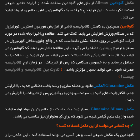
مکمل
گلوتامین
Allmax
از بلورهای گلوتامین ساخته شده از فرایند تخمیر طبیعی
استفاده کرده است . این فرایند پیشرفته ، یک گلوتامین بی نظیر ، خالص و ایزوله تولید
می کند .
گلوتامین
همچنین به کاهش کاتابولیسم ناشی از افزایش هورمون استرس کورتیزول
که در هنگام ورزش افزایش می یابد ، کمک می کند . مطالعه ی اخیر انجام شده در مورد
اثرات گلوتامین بر روی عضله نشان داده است که در واقع جلوی تداخل کورتیزول در
سنتز و ترمیم
پروتئین
عضله را می گیرد . این مطالعه نشان می دهد که گلوتامین می
تواند یک اثر ضد کاتابولیکی داشته باشد که می تواند میزان تجزیه ی عضلات را به
حداقل برساند و به خصوص هنگامی که پس از تمرینات ، در زمان اوج کاتابولیسم
مصرف شود ، می تواند بسیار مؤثرتر باشد .
(
تفاوت بین کاتابولیسم و آنابولیسم
چیست ؟
)
مکمل Glutamine آلمکس
علاوه بر عضله سازی و رشد بافت عضلانی جدید ، با افزایش
جذب الکترولیت های کلیدی ، سرعت بهبودی و ریکاوری پس از تمرینات را افزایش می
دهد .
مکمل Glutamine Allmax
بسیار زود جذب است ، از خالص ترین مواد اولیه تولید
شده و از یک منبع گیاهی تهیه می شود که برای گیاهخواران نیز مناسب می باشد .
✔
چه کسانی می توانند از این مکمل استفاده کنند ؟
گلوتامین یک مکمل طبیعی است و هر کسی می تواند استفاده کند . این مکمل برای