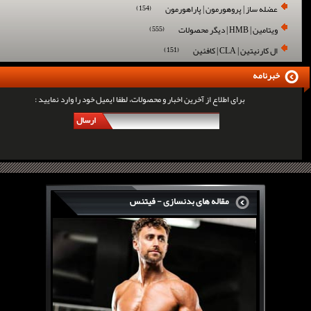
عضله ساز | پروهورمون | پاراهورمون
(154)
ویتامین | HMB | دیگر محصولات
(555)
ال کارنیتین | CLA | کافئین
(151)
خبرنامه
برای اطلاع از آخرین اخبار و محصولات، لطفا ایمیل خود را وارد نمایید :
ارسال
مقاله های بدنسازی - فیتنس
سرگی کنستانس چگونه بر روی بازو های فوق العاده...
روش های افزایش پیک بازو
فارماتون چیست؟