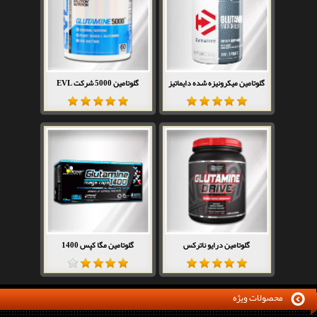
گلوتامین میکرونیزه شده دایماتیز
گلوتامین 5000 شرکت EVL
گلوتامین درایو ناترکس
گلوتامین مگا کپس 1400
محصولات ویژه