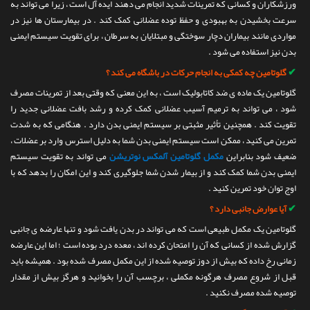
ورزشکاران و کسانی که تمرینات شدید انجام می دهند ایده آل است ، زیرا می تواند به
سرعت بخشیدن به بهبودی و حفظ توده عضلانی کمک کند . در بیمارستان ها نیز در
مواردی مانند بیماران دچار سوختگی و مبتلایان به سرطان ، برای تقویت سیستم ایمنی
بدن نیز استفاده می شود .
✔
گلوتامین چه کمکی به انجام حرکات در باشگاه می کند ؟
گلوتامین یک ماده ی ضد کاتابولیک است ، به این معنی که وقتی بعد از تمرینات مصرف
شود ، می تواند به ترمیم آسیب عضلانی کمک کرده و رشد بافت عضلانی جدید را
تقویت کند . همچنین تأثیر مثبتی بر سیستم ایمنی بدن دارد . هنگامی که به شدت
تمرین می کنید ، ممکن است سیستم ایمنی بدن شما به دلیل استرس وارد بر عضلات ،
ضعیف شود بنابراین
مکمل گلوتامین آلمکس نوتریشن
می تواند به تقویت سیستم
ایمنی بدن شما کمک کند و از بیمار شدن شما جلوگیری کند و این امکان را بدهد که با
اوج توان خود تمرین کنید .
✔
آیا عوارض جانبی دارد ؟
گلوتامین یک مکمل طبیعی است که می تواند در بدن یافت شود و تنها عارضه ی جانبی
گزارش شده از کسانی که آن را امتحان کرده اند ، معده درد بوده است ؛ اما این عارضه
زمانی رخ داده که بیش از دوز توصیه شده از این مکمل مصرف شده بود . همیشه باید
قبل از شروع مصرف هرگونه مکملی ، برچسب آن را بخوانید و هرگز بیش از مقدار
توصیه شده مصرف نکنید .