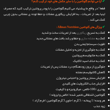
✔
آیا می توانم گلوتامین را با سایر مکمل های خود ترکیب کنم ؟
قطعا ! در واقع ما پیشنهاد می کنیم گلوتامین را با پودر پروتئین ترکیب کنید که مصرف
اینها بعد از تمرینات ، به افزایش ریکاوری عضلات و حفظ توده ی عضلانی بدون چربی
کمک می کند .
✔
ویژگی های گلوتامین Allmax Nutrition :
کمک به تسریع
ریکاوری
بعد از تمرینات سخت و شدید
کمک به
عضله سازی
و حفظ و رشد بافت های عضلانی جدید
تقویت سیستم ایمنی بدن
کمک به جلوگیری از تجزیه و تحلیل عضلات
کمک به متابولیسم پروتئین
کمک به حذف اسید لاکتیک
جلوگیری از بروز زودهنگام درد عضلات پس از تمرینات
کاهش کاتابولیسم عضله
افزایش سنتز پروتئین و احتباس نیتروژن
افزایش جذب الکترولیت های کلیدی
پودری %100 خالص ، میکرونیزه و با کیفیت
گلوتامین اشتقاقی تخمیر شده ( خالص و ایزوله )
هر وعده ( 1 پیمانه / 5 گرم ) حاوی 5 گرم گلوتامین ( فرم آزاد )
زود جذب