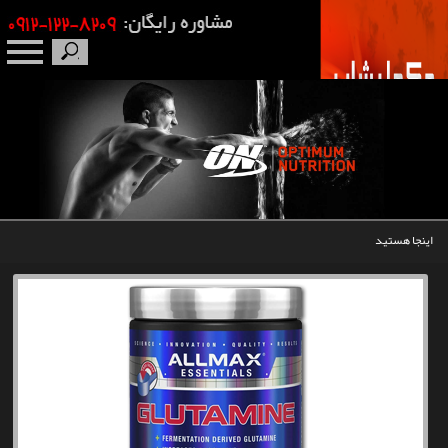
صفحه نخست
درباره ما
برندها
اینجا هستید
مکمل بدنسازی
محصولات
اخبار
مقالات