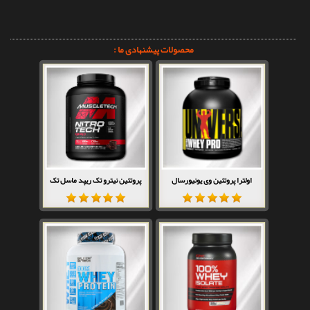
محصولات پیشنهادی ما :
اولترا پروتئین وی یونیورسال
پروتئین نیترو تک ریپد ماسل تک