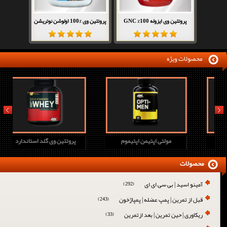
پروتئین وی ایزوله 100% GNC
پروتئین وی %100 اولوشن نوتریشن
محصولات ویژه
prev
next
پروتئین وی اچ دی جدید
مولتی اپتیمن اپتیموم
پرو
محصولات
آمینو اسید | بی سی ای ای
(292)
قبل از تمرین | پمپ عضله | پمپاژخون
(243)
ریکاوری | حین تمرین | بعد ازتمرین
(33)