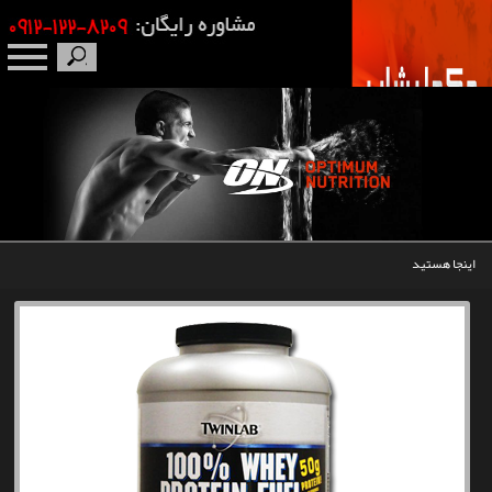
صفحه نخست
درباره ما
برندها
اینجا هستید
مکمل بدنسازی
محصولات
اخبار
مقالات