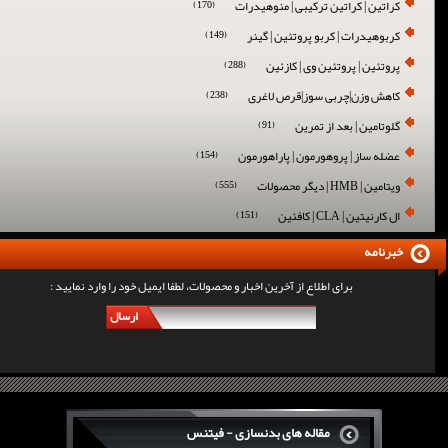
کراتین | کراتین ترکیبی | منوهیدرات
(170)
کربوهیدرات | کربو پروتئین | گینر
(149)
پروتئین | پروتئین وی | کازئین
(288)
کاهش وزن|چربی سوز|قرص لاغری
(238)
گلوتامین | بعد از تمرین
(91)
عضله ساز | پروهورمون | پاراهورمون
(154)
ویتامین | HMB | دیگر محصولات
(555)
ال کارنیتین | CLA | کافئین
(151)
خبرنامه
برای اطلاع از آخرین اخبار و محصولات، لطفا ایمیل خود را وارد نمایید :
ارسال
مقاله های بدنسازی - فیتنس