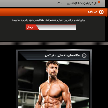
ال کارنیتین | CLA | کافئین
(151)
خبرنامه
برای اطلاع از آخرین اخبار و محصولات، لطفا ایمیل خود را وارد نمایید :
ارسال
مقاله های بدنسازی - فیتنس
سرگی کنستانس چگونه بر روی بازو های فوق العاده...
روش های افزایش پیک بازو
فارماتون چیست؟
کلن بوترول Clenbuterol
CJC1295 | سی جی سی 1295
11 توصیه برای کاهش اشتها