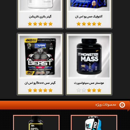
آنابولیک مس یو اس ان
گینر باتری ناتریشن
مونستر مس سیتواسپرت
گینر مس Beast یو اس ان
محصولات ویژه