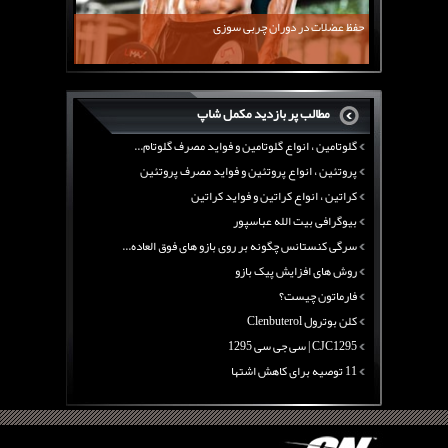
معرفی یک برنامه غذایی جامع برای افزایش قد
حفظ عضلات در دوران چربی سوزی
چربی سوزی با چای سبز
بیوگرافی علی تبریزی
منابع پروتئینی غیر گوشتی
مطالب پر بازدید مکمل شاپ
آرژنین ، فواید آرژنین و نقش آرژنین در بدن
گلوتامین ، انواع گلوتامین و فواید مصرف گلوتام...
پروتئین ، انواع پروتئین و فواید مصرف پروتئین
کراتین ، انواع کراتین و فواید کراتین
بیوگرافی بیت الله عباسپور
سرگی کنستانس چگونه بر روی بازو های فوق العاده...
روش های افزایش پیک بازو
فارماتون چیست؟
کلن بوترول Clenbuterol
CJC1295 | سی جی سی 1295
11 توصیه برای کاهش اشتها
معرفی یک برنامه غذایی جامع برای افزایش قد
چربی سوزی با چای سبز
بیوگرافی علی تبریزی