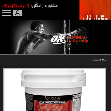
صفحه نخست
درباره ما
برندها
اینجا هستید
مکمل بدنسازی
محصولات
اخبار
مقالات