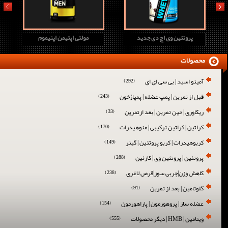
prev
next
پروتئین وی اچ دی جدید
مولتی اپتیمن اپتیموم
محصولات
آمینو اسید | بی سی ای ای
(292)
قبل از تمرین | پمپ عضله | پمپاژخون
(243)
ریکاوری | حین تمرین | بعد ازتمرین
(33)
کراتین | کراتین ترکیبی | منوهیدرات
(170)
کربوهیدرات | کربو پروتئین | گینر
(149)
پروتئین | پروتئین وی | کازئین
(288)
کاهش وزن|چربی سوز|قرص لاغری
(238)
گلوتامین | بعد از تمرین
(91)
عضله ساز | پروهورمون | پاراهورمون
(154)
ویتامین | HMB | دیگر محصولات
(555)