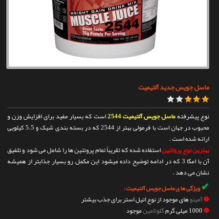
تماس با ما
ماسل جویس جدید آلتیمیت
نوع پیشرفته
ماسل جویس آلتیمیت 2544
است که بسیار مفید برای افزایش وزن و
محبوب در جهان است با فرمولی بهتر از 2544 که در بسته بندی شیک و 5.5 کیلویی
ارائه شده است .
بهترین نوع پروتئین
استفاده شده که تقریباً تمام پروتئین ها را شامل می شود و تلفیق
آن با امگا 3 که در ادامه توضیح داده میشود این مکمل رو بسیار جذابتر از همیشه
نشان می دهد .
✔
ویژگی ها ی ماسل جویس آلتیمیت :
❶
آمینو
های موجود از نوع اتیل استر برای جذب بیشتر
❷
1000 میلی گرم
گلوتامین
موجود