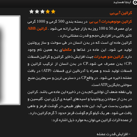
اینجا هستید
کراتین آ بی بی
کراتین مونوهیدرات آ بی بی
در بسته بندی 500 گرمی و 1000 گرمی
برای مصرف 50 تا 100 روز به بازار جهانی ارائه می شود .
کراتین ABB
تاثیر بالایی در افزایش حجم و قدرت عضلانی دارد .
کراتین ماده ای است که در بدن انسان در طی سوخت و ساز پروتئین
تولید می شود. این ماده در غذاها و
مکملها
ی به همین نام وجود
دارد.
کراتین منو هیدرات
جهت افزایش ذخایر کراتین و کراتین فسفات
(CP) بدن مصرف می شود.CP در بدن انسان از ترکیب کراتین و
فسفات تولید شده و همراه با آدرنالین تری فسفات (ATP) در بافت
عضله ذخیره می شود. در واقعCP در دسترس ترین و سریعترین منبع
سوختی جایگزینATP است.
ولی نقطه ضعف آن توانایی کم بدن در ذخیره این ماده می باشد. کراتین
در بدن از سوختن پروتئینها و اسیدهای آمینه ی آرژی نین، گلیسین و
متیونین بدست می آید. این ماده بطور طبیعی در گوشت قرمز و ماهی
یافت می شود. هر یک کیلو گرم گوشت قرمز حدود 5 گرم کراتین دارد.
از عمده اثرات کراتین می توان به موارد ذیل اشاره کرد:
- افزایش قدرت عضله