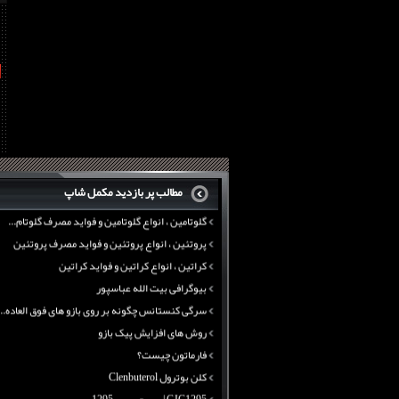
فارماتون چیست؟
کلن بوترول Clenbuterol
CJC1295 | سی جی سی 1295
t
11 توصیه برای کاهش اشتها
معرفی یک برنامه غذایی جامع برای افزایش قد
تانک ماسل آرمی سایتک
بی سی ای ای نوترکس
پروتئین وی ماسل آرمی
چربی سوزی با چای سبز
بیوگرافی علی تبریزی
منابع پروتئینی غیر گوشتی
مطالب پر بازدید مکمل شاپ
آرژنین ، فواید آرژنین و نقش آرژنین در بدن
گلوتامین ، انواع گلوتامین و فواید مصرف گلوتام...
پروتئین ، انواع پروتئین و فواید مصرف پروتئین
کراتین ، انواع کراتین و فواید کراتین
بیوگرافی بیت الله عباسپور
سرگی کنستانس چگونه بر روی بازو های فوق العاده...
روش های افزایش پیک بازو
فارماتون چیست؟
کلن بوترول Clenbuterol