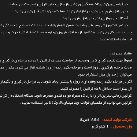
- در فواصل بین تمرینات سنگین ورزشی بازسازی ذخایر انرژی را سرعت می بخشد.
- بدون افزایش چربی بدن، در افزایش توده عضلات بدن نقش قابل توجهی دارد.
- آستانه بی هوازی را در بدن افزایش می دهد.
- در تمرینات ورزشی سرعتی و شدید، ضمن کاهش تولید اسید لاکتیک، مانع از خستگی شده
این ماده استفاده نمود.
مقدار مصرف :
اصولاً جهت نتیجه گیری کامل و صحیح لازم است مصرف کراتین را به دو مرحله ی بارگیری و
مدت مرحله بارگیری 5 روز است و مرحله نگهدارنده از روز ششم آغاز می شود. مق
می توان از جداول ذیل استخراج نمود:
اگر در مرحله نگهدارنده وقفه ای 5 روزه یا بیشتر ایجاد شود، باید مراحل 
آل بهتر است حداقل 6 ماه کراتین را مصرف کنید.
کراتین زمانی بهترین اثر را دارد که همراه مواده قندی مصرف شود. هنگام استفاده از کرات
کراتین می توانید از مکملهای فولات، ویتامینهایB6 وB12 نیز استفاده نمایید.
شرکت تولید کننده :
ABB
آمریکا
وزن محصول :
1 کیلو گرم