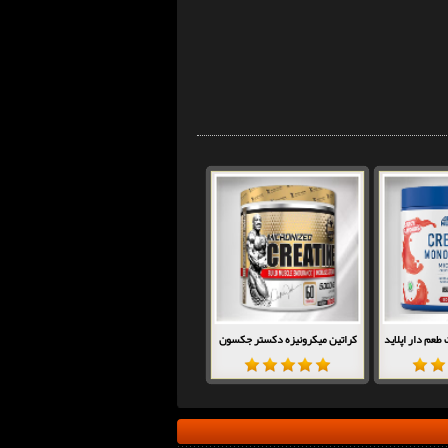
طعم دار اپلاید
کراتین میکرونیزه دکستر جکسون