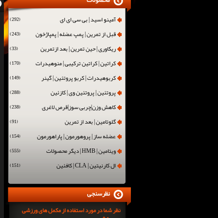
محصولات
آمینو اسید | بی سی ای ای
(292)
قبل از تمرین | پمپ عضله | پمپاژخون
(243)
ریکاوری | حین تمرین | بعد ازتمرین
(33)
کراتین | کراتین ترکیبی | منوهیدرات
(170)
کربوهیدرات | کربو پروتئین | گینر
(149)
پروتئین | پروتئین وی | کازئین
(288)
کاهش وزن|چربی سوز|قرص لاغری
(238)
گلوتامین | بعد از تمرین
(91)
عضله ساز | پروهورمون | پاراهورمون
(154)
ویتامین | HMB | دیگر محصولات
(555)
ال کارنیتین | CLA | کافئین
(151)
نظرسنجی
نظر شما در مورد استفاده از مکمل های ورزشی