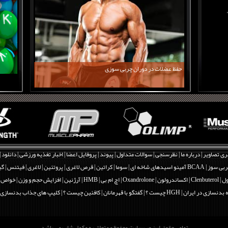
حفظ عضلات در دوران چربی سوزی
ری تصاویر
|
درباره ما
|
نظرسنجی
|
سوالات متداول
|
پیوند
|
پروفایل اعضا
|
اخبار تغذیه ورزشی
|
دانلود
|
بی سوز
|
BCAA آمینو اسیدهای شاخه ای
|
سوما
|
کراتین
|
قرص لاغری
|
پروتئین
|
لاغری
|
فیتنس
|
گی
Clenbut
|
اکساندرولون | Oxandrolone
|
اچ ام بی | HMB
|
آرژنین
|
افزایش حجم و وزن
|
خواص و فو
 بدنسازی در ایران
|
HGH چیست ؟
|
گفتگو با قهرمانان
|
کافئین چیست ؟
|
کلیپ های جذاب بدنسازی
تمامی حقوق این وب سایت محفوظ و متعلق به مکمل شاپ می باشد.