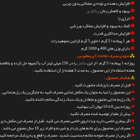
❷
افزایش دهنده ی توده ی عضلانی بدون چربی
❸
بهبود و کاهش زمان
ریکاوری
❹
انرژی زا
❺
کمک به بهبود و افزایش عملکرد ورزشی
❻
افزایش حداکثری قدرت
❼
هر 1 پیمانه ( 5 گرم ) حاوی 5 گرم کراتین منوهیدرات
❽
دارای وزن های 400 و 1000 گرم
⁂
نحوه ی مصرف Creatine پریمافورس :
روزانه 1 پیمانه ( 5 گرم ) از این
مکمل
هفته استفاده از این محصول ، به مدت 3 هفته از آن استفاده نکنید .
⚠
هشدار محصول :
✵
قبل از مصرف با پزشک مشورت کنید .
✵
این محصول را تنها به عنوان یک مکمل غذایی مصرف کنید نه جایگزین یک رژیم غذایی .
✵
یک رژیم غذایی متنوع و متعادل و یک سبک زندگی سالم داشته باشید .
✵
روزانه بین 8 تا 10 لیوان آب بنوشید .
✵
بیش از مقدار توصیه شده مصرف نکنید .
✵
اگر بیماری خاصی دارید و یا داروی خاصی مصرف می کنید ، قبل از مصرف این مکمل با 
✵
مصرف این محصول برای خانم های باردار و شیرده و افراد زیر 18 سال ممنوع می باشد .
✵
اگر پس از مصرف متوجه علائم حساسیت شدید ، مصرف را قطع و به پزشک مراجعه کنید 