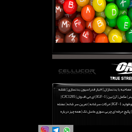
مصاحبه با بدنسازان
|
اخبار فدراسیون بدنسازی
|
نقشه
نر
|
مکمل
|
آرژنین
|
IGF-1 | ای جی اف وان
|
CJC1295 |
اید IGF-1
|
حرکات سرشانه | تمرین سر شانه | عضله
|
پکیج حرفه ای چربی سوزی ماسل تک
|
همه چیز درباره