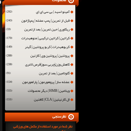
محصولات
آمینو اسید | بی سی ای ای
(292)
قبل از تمرین | پمپ عضله | پمپاژخون
(243)
ریکاوری | حین تمرین | بعد ازتمرین
(33)
کراتین | کراتین ترکیبی | منوهیدرات
(170)
کربوهیدرات | کربو پروتئین | گینر
(149)
پروتئین | پروتئین وی | کازئین
(288)
کاهش وزن|چربی سوز|قرص لاغری
(238)
گلوتامین | بعد از تمرین
(91)
عضله ساز | پروهورمون | پاراهورمون
(154)
ویتامین | HMB | دیگر محصولات
(555)
ال کارنیتین | CLA | کافئین
(151)
نظرسنجی
نظر شما در مورد استفاده از مکمل های ورزشی