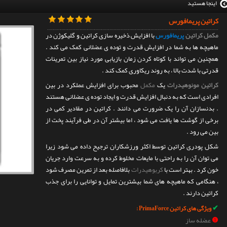
اینجا هستید
کراتین پریمافورس
مکمل کراتین
پریمافورس
با افزایش ذخیره سازی کراتین و گلیکوژن در
ماهیچه ها به شما در افزایش قدرت و توده ی عضلانی کمک می کند .
همچنین می تواند با کوتاه کردن زمان بازیابی مورد نیاز بین تمرینات
قدرتی با شدت بالا ، به روند ریکاوری کمک کند .
کراتین مونوهیدرات
یک
مکمل
محبوب برای افزایش عملکرد در بین
افرادی است که به دنبال افزایش قدرت و ایجاد توده ی عضلانی هستند
. بدنسازان آن را یک ضرورت می دانند . کراتین در مقادیر کمی در
برخی از گوشت ها یافت می شود ، اما بیشتر آن در طی فرآیند پخت از
بین می رود .
شکل پودری کراتین توسط اکثر ورزشکاران ترجیح داده می شود زیرا
می توان آن را به راحتی با مایعات مخلوط کرده و به سرعت وارد جریان
خون کرد . بهتر است با
کربوهیدرات
بلافاصله بعد از تمرین مصرف شود
، هنگامی که ماهیچه های شما بیشترین تمایل و توانایی را برای جذب
کراتین دارند .
✔
ویژگی های کراتین PrimaForce :
❶
عضله ساز