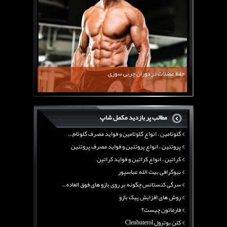
روش های افزایش پیک بازو
فارماتون چیست؟
کلن بوترول Clenbuterol
CJC1295 | سی جی سی 1295
11 توصیه برای کاهش اشتها
معرفی یک برنامه غذایی جامع برای افزایش قد
حفظ عضلات در دوران چربی سوزی
چربی سوزی با چای سبز
بیوگرافی علی تبریزی
منابع پروتئینی غیر گوشتی
مطالب پر بازدید مکمل شاپ
آرژنین ، فواید آرژنین و نقش آرژنین در بدن
گلوتامین ، انواع گلوتامین و فواید مصرف گلوتام...
پروتئین ، انواع پروتئین و فواید مصرف پروتئین
کراتین ، انواع کراتین و فواید کراتین
بیوگرافی بیت الله عباسپور
سرگی کنستانس چگونه بر روی بازو های فوق العاده...
روش های افزایش پیک بازو
فارماتون چیست؟
کلن بوترول Clenbuterol