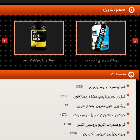
محصولات ویژه
prev
next
پروتئین وی اچ دی جدید
مولتی اپتیمن اپتیموم
محصولات
آمینو اسید | بی سی ای ای
(292)
قبل از تمرین | پمپ عضله | پمپاژخون
(243)
ریکاوری | حین تمرین | بعد ازتمرین
(33)
کراتین | کراتین ترکیبی | منوهیدرات
(170)
کربوهیدرات | کربو پروتئین | گینر
(149)
پروتئین | پروتئین وی | کازئین
(288)