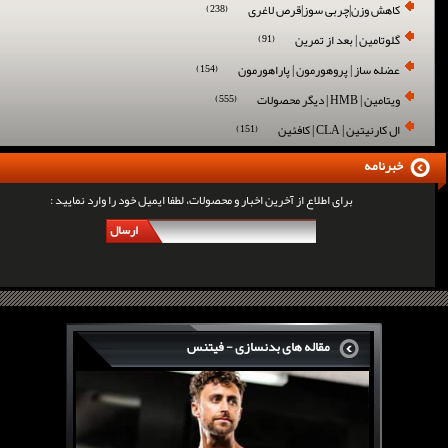
کاهش وزن|چربی سوز|قرص لاغری
(238)
گلوتامین | بعد از تمرین
(91)
عضله ساز | پروهورمون | پاراهورمون
(154)
ویتامین | HMB | دیگر محصولات
(555)
ال کارنیتین | CLA | کافئین
(151)
خبرنامه
برای اطلاع از آخرین اخبار و محصولات، لطفا ایمیل خود را وارد نمایید :
ارسال
مقاله های بدنسازی - فیتنس
سرگی کنستانس چگونه بر روی بازو های فوق العاده...