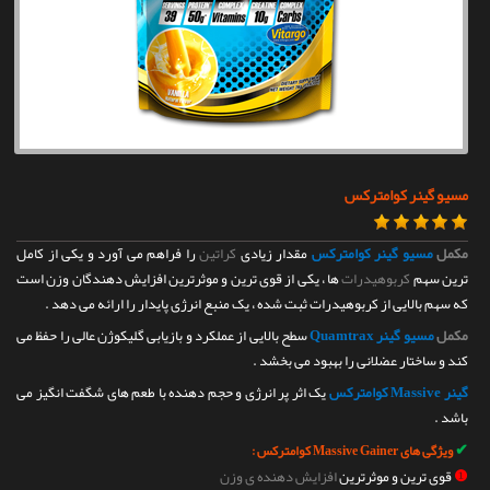
تماس با ما
مسیو گینر کوامترکس
مکمل
مسیو گینر کوامترکس
مقدار زیادی
کراتین
را فراهم می آورد و یکی از کامل
ترین سهم
کربوهیدرات
ها ، یکی از قوی ترین و موثرترین افزایش دهندگان وزن است
که سهم بالایی از کربوهیدرات ثبت شده ، یک منبع انرژی پایدار را ارائه می دهد .
مکمل
مسیو گینر Quamtrax
سطح بالایی از عملکرد و بازیابی گلیکوژن عالی را حفظ می
کند و ساختار عضلانی را بهبود می بخشد .
گینر Massive کوامترکس
یک اثر پر انرژی و حجم دهنده با طعم های شگفت انگیز می
باشد .
✔
ویژگی های Massive Gainer کوامترکس :
❶
قوی ترین و موثرترین
افزایش دهنده ی وزن