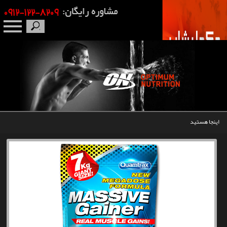
صفحه نخست
درباره ما
برندها
اینجا هستید
مکمل بدنسازی
محصولات
اخبار
مقالات