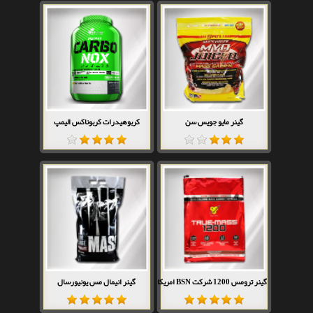
گینر مایو جویس سن
کربوهیدرات کربوناکس الیمپ
گینر ترومس 1200 شرکت BSN امریکا
گینر انیمال مس یونیورسال