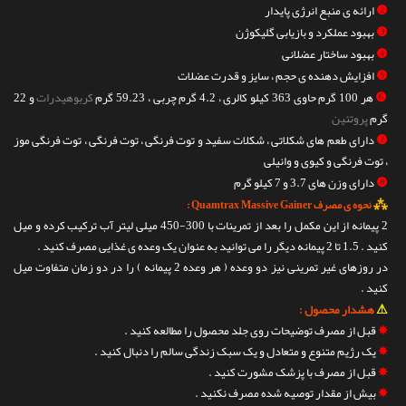
❷
ارائه ی منبع انرژی پایدار
❸
بهبود عملکرد و بازیابی گلیکوژن
❹
بهبود ساختار عضلانی
❺
افزایش دهنده ی حجم ، سایز و قدرت عضلات
❻
هر 100 گرم حاوی 363 کیلو کالری ، 4.2 گرم چربی ، 59.23 گرم
کربوهیدرات
و 22
گرم
پروتئین
❼
دارای طعم های شکلاتی ، شکلات سفید و توت فرنگی ، توت فرنگی ، توت فرنگی موز
، توت فرنگی و کیوی و وانیلی
❽
دارای وزن های 3.7 و 7 کیلو گرم
⁂
نحوه ی مصرف Quamtrax Massive Gainer :
2 پیمانه از این مکمل را بعد از تمرینات با 300-450 میلی لیتر آب ترکیب کرده و میل
کنید . 1.5 تا 2 پیمانه دیگر را می توانید به عنوان یک وعده ی غذایی مصرف کنید .
در روزهای غیر تمرینی نیز دو وعده ( هر وعده 2 پیمانه ) را در دو زمان متفاوت میل
کنید .
⚠
هشدار محصول :
✵
قبل از مصرف توضیحات روی جلد محصول را مطالعه کنید .
✵
یک رژیم متنوع و متعادل و یک سبک زندگی سالم را دنبال کنید .
✵
قبل از مصرف با پزشک مشورت کنید .
✵
بیش از مقدار توصیه شده مصرف نکنید .