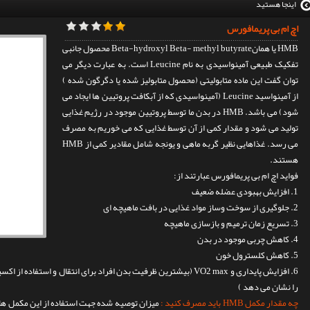
اینجا هستید
اچ ام بی پریمافورس
HMB یا همانBeta-hydroxyl Beta- methyl butyrate محصول جانبی
تفکیک طبیعی آمینواسیدی به نام Leucine است. به عبارت دیگر می
توان گفت این ماده متابولیتی (محصول متابولیز شده یا دگرگون شده )
از آمینواسید Leucine (آمینواسیدی که از آبکافت پروتیین ها ایجاد می
شود) می باشد. HMB در بدن ما توسط پروتیین موجود در رژیم غذایی
تولید می شود و مقدار کمی از آن توسط غذایی که می خوریم به مصرف
می رسد. غذاهایی نظیر گربه ماهی و یونجه شامل مقادیر کمی از HMB
هستند.
فواید اچ ام بی پریمافورس عبارتند از:
1. افزایش بهبودی عضله ضعیف
2. جلوگیری از سوخت وساز مواد غذایی در بافت ماهیچه ای
3. تسریع زمان ترمیم و بازسازی ماهیچه
4. کاهش چربی موجود در بدن
5. کاهش کلسترول خون
6. افزایش پایداری و VO2 max (بیشترین ظرفیت بدن افراد برای انتقال و
را نشان می دهد )
چه مقدار مکمل HMB باید مصرف کنید :
میزان توصیه شده جهت استفاده از این مکمل ها 