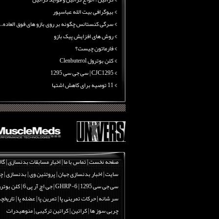
بیوگرافی بیت الله عباسپور
سرگی کنستانس چگونه بر روی بازو های فوق العاده...
روش های افزایش پیک بازو
فارماتون چیست؟
کلن بوترول Clenbuterol
CJC1295 | سی جی سی 1295
11 توصیه برای کاهش اشتها
معرفی یک برنامه غذایی جامع برای افزایش قد
چربی سوزی با چای سبز
بیوگرافی علی تبریزی
منابع پروتئینی غیر گوشتی
آرژنین ، فواید آرژنین و نقش آرژنین در بدن
گلوتامین ، انواع گلوتامین و فواید مصرف گلوتام...
صفحه نخست
|
تماس با ما
|
اخبار مسابقات بدنسازی
|
گال
پروتئین ، انواع پروتئین و فواید مصرف پروتئین
سایت
|
اخبار بدنسازی جهان
|
پروتئین وی
|
بدنسازی
|
چر
کراتین ، انواع کراتین و فواید کراتین
سی جی سی 1295
|
GHRP-6 | جی اچ آر پی 6
|
کلن بوترول | erol
بیوگرافی بیت الله عباسپور
سر شانه
|
حرکات تمرینی پا | تمرین پا | عضله پا
|
تاریخچه
سرگی کنستانس چگونه بر روی بازو های فوق العاده...
چربی سوز ها
|
کراتین | کراتین ترکیبی | منوهیدرات