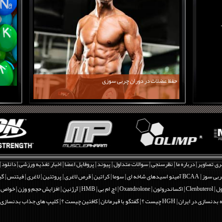
حفظ عضلات در دوران چربی سوزی
ری تصاویر
|
درباره ما
|
نظرسنجی
|
سوالات متداول
|
پیوند
|
پروفایل اعضا
|
اخبار تغذیه ورزشی
|
دانلود
|
بی سوز
|
BCAA آمینو اسیدهای شاخه ای
|
سوما
|
کراتین
|
قرص لاغری
|
پروتئین
|
لاغری
|
فیتنس
|
گی
Clenbut
|
اکساندرولون | Oxandrolone
|
اچ ام بی | HMB
|
آرژنین
|
افزایش حجم و وزن
|
خواص و فو
 بدنسازی در ایران
|
HGH چیست ؟
|
گفتگو با قهرمانان
|
کافئین چیست ؟
|
کلیپ های جذاب بدنسازی