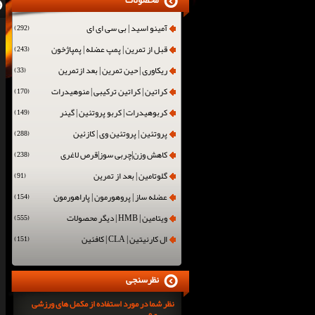
محصولات
آمینو اسید | بی سی ای ای
(292)
قبل از تمرین | پمپ عضله | پمپاژخون
(243)
ریکاوری | حین تمرین | بعد ازتمرین
(33)
کراتین | کراتین ترکیبی | منوهیدرات
(170)
کربوهیدرات | کربو پروتئین | گینر
(149)
پروتئین | پروتئین وی | کازئین
(288)
کاهش وزن|چربی سوز|قرص لاغری
(238)
گلوتامین | بعد از تمرین
(91)
عضله ساز | پروهورمون | پاراهورمون
(154)
ویتامین | HMB | دیگر محصولات
(555)
ال کارنیتین | CLA | کافئین
(151)
نظرسنجی
نظر شما در مورد استفاده از مکمل های ورزشی