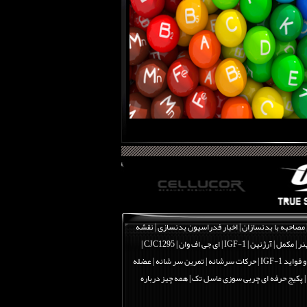
مصاحبه با بدنسازان
|
اخبار فدراسیون بدنسازی
|
نقشه
نر
|
مکمل
|
آرژنین
|
IGF-1 | ای جی اف وان
|
CJC1295 |
اید IGF-1
|
حرکات سرشانه | تمرین سر شانه | عضله
|
پکیج حرفه ای چربی سوزی ماسل تک
|
همه چیز درباره