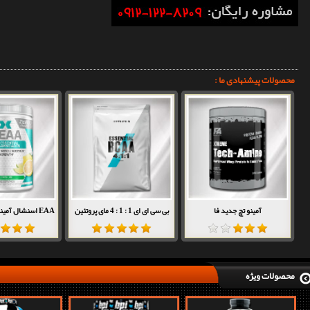
محصولات پیشنهادی ما :
آمینو تچ جدید فا
بی سی ای ای 1 : 1 : 4 مای پروتئین
EAA اسنشال آمینو اسید اکستند
محصولات ویژه