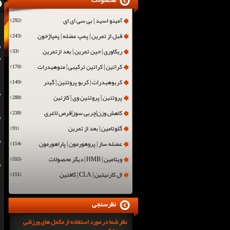
محصولات
آمینو اسید | بی سی ای ای
(292)
قبل از تمرین | پمپ عضله | پمپاژخون
(243)
ریکاوری | حین تمرین | بعد ازتمرین
(33)
کراتین | کراتین ترکیبی | منوهیدرات
(170)
کربوهیدرات | کربو پروتئین | گینر
(149)
پروتئین | پروتئین وی | کازئین
(288)
کاهش وزن|چربی سوز|قرص لاغری
(238)
گلوتامین | بعد از تمرین
(91)
عضله ساز | پروهورمون | پاراهورمون
(154)
ویتامین | HMB | دیگر محصولات
(555)
ال کارنیتین | CLA | کافئین
(151)
نظرسنجی
نظر شما در مورد استفاده از مکمل های ورزشی