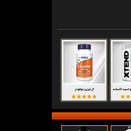
ال لیزین نوفودز