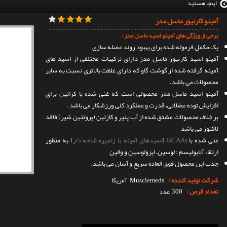
اینجا هستید
آمینو کارنیور ماسل مدز
برخی از ویژگی های آمینو اسید ماسل مدز :
یک مکمل فرموله شده برای بهبود روند عضله سازی
آمینو اسید کارنیور ماسل مدز دارای ترکیبات مختلفی از اسید های
آمینه گرفته شده از گوشت گاو که دارای غلظت بالاتری نسبت به سایر
محصولات می باشد.
آمینو اسید ماسل مدز محصولی است که غنی شده با کراتین برای
افزایش توده عضلانی، قدرت و عملکرد کلی ورزشکار می باشد .
بر خلاف محصولات مشتق شده از آب پنیر و کازئین (پروتئین شیر) فاقد
لاکتوز می باشد
غنی شده با
BCAAs
(
اسیدهای آمینه با زنجیره شاخه دار
) به منظور
ارتقاء آنابولیسم : لوسین، ایزولوسین و والین
جذب این محصول فوق العاده سریع و آسان می باشد.
شرکت تولید کننده :
Musclemeds
آمریکا
تعداد قرص :
300 عدد