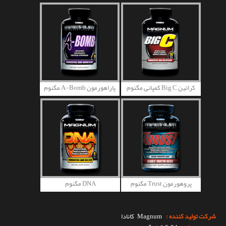
کراتین Big C کمپانی مگنوم
پاراهورمون A-Bomb مگنوم
پروهورمون Trust مگنوم
DNA مگنوم
شرکت تولید کننده :
Magnum
کانادا