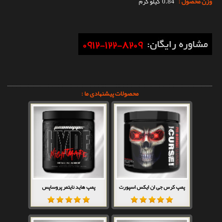
وزن محصول :
0.84 کیلو گرم
محصولات پیشنهادی ما :
پمپ کرس جی ان ایکس اسپورت
پمپ هاید نایتمر پروساپس