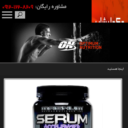
صفحه نخست
درباره ما
برندها
اینجا هستید
مکمل بدنسازی
محصولات
اخبار
مقالات