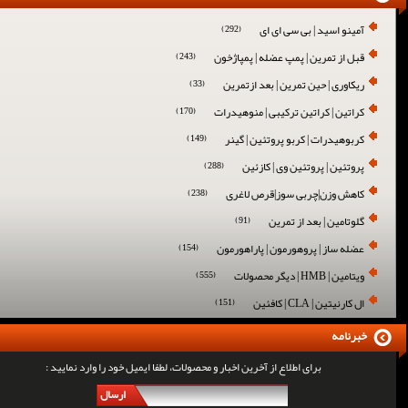
آمینو اسید | بی سی ای ای
(292)
قبل از تمرین | پمپ عضله | پمپاژخون
(243)
ریکاوری | حین تمرین | بعد ازتمرین
(33)
کراتین | کراتین ترکیبی | منوهیدرات
(170)
کربوهیدرات | کربو پروتئین | گینر
(149)
پروتئین | پروتئین وی | کازئین
(288)
کاهش وزن|چربی سوز|قرص لاغری
(238)
گلوتامین | بعد از تمرین
(91)
عضله ساز | پروهورمون | پاراهورمون
(154)
ویتامین | HMB | دیگر محصولات
(555)
ال کارنیتین | CLA | کافئین
(151)
خبرنامه
برای اطلاع از آخرین اخبار و محصولات، لطفا ایمیل خود را وارد نمایید :
ارسال