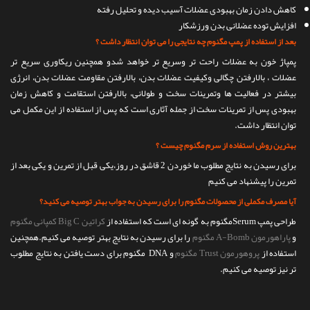
کاهش دادن زمان بهبودی عضلات آسیب دیده و تحلیل رفته
افزایش توده عضلانی بدن ورزشکار
بعد از استفاده از پمپ مگنوم چه نتایجی را می توان انتظار داشت ؟
پمپاژ خون به عضلات راحت تر وسریع تر خواهد شدو همچنین ریکاوری سریع تر
عضلات ، بالارفتن چگالی وکیفیت عضلات بدن، بالارفتن مقاومت عضلات بدن، انرژی
بیشتر در فعالیت ها وتمرینات سخت و طولانی، بالارفتن استقامت و کاهش زمان
بهبودی پس از تمرینات سخت از جمله آثاری است که پس از استفاده از این مکمل می
توان انتظار داشت.
بهترین روش استفاده از سرم مگنوم چیست ؟
برای رسیدن به نتایج مطلوب ما خوردن 2 قاشق در روز،یکی قبل از تمرین و یکی بعد از
تمرین را پیشنهاد می کنیم
آیا مصرف مکملی از محصولات مگنوم را برای رسیدن به جواب بهتر توصیه می کنید؟
طراحی پمپ Serumمگنوم به گونه ای است که استفاده از
کراتین Big C کمپانی مگنوم
و
پاراهورمون A-Bomb مگنوم
را برای رسیدن به نتایج بهتر توصیه می کنیم.همچنین
استفاده از
پروهورمون Trust مگنوم
و DNA مگنوم برای دست یافتن به نتایج مطلوب
تر نیز توصیه می کنیم.