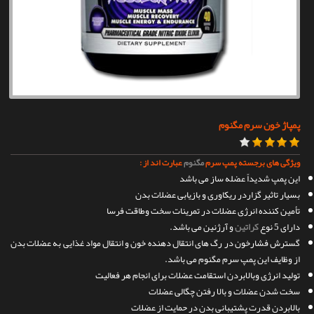
تماس با ما
پمپاژ خون سرم مگنوم
ویژگی های برجسته پمپ سرم
مگنوم
عبارت اند از :
این پمپ شدیداً عضله ساز می باشد
بسیار تاثیر گزاردر ریکاوری و بازیابی عضلات بدن
تأمین کننده انرژی عضلات در تمرینات سخت وطاقت فرسا
دارای 5 نوع
کراتین
و آرژنین می باشد.
گسترش فشارخون در رگ های انتقال دهنده خون و انتقال مواد غذایی به عضلات بدن
از وظایف این پمپ سرم مگنوم می باشد.
تولید انرژی وبالابردن استقامت عضلات برای انجام هر فعالیت
سخت شدن عضلات و بالا رفتن چگالی عضلات
بالابردن قدرت پشتیبانی بدن در حمایت از عضلات