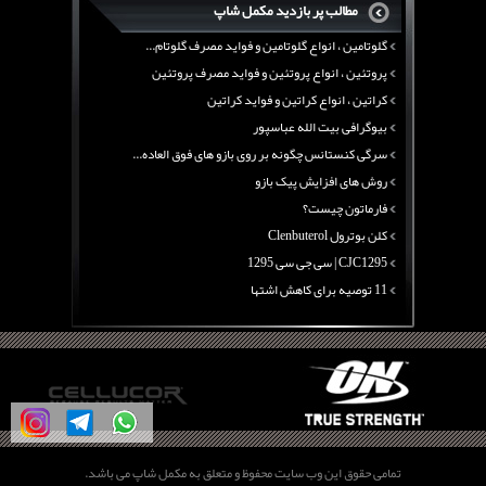
مطالب پر بازدید مکمل شاپ
آرژنین ، فواید آرژنین و نقش آرژنین در بدن
گلوتامین ، انواع گلوتامین و فواید مصرف گلوتام...
پروتئین ، انواع پروتئین و فواید مصرف پروتئین
کراتین ، انواع کراتین و فواید کراتین
بیوگرافی بیت الله عباسپور
سرگی کنستانس چگونه بر روی بازو های فوق العاده...
روش های افزایش پیک بازو
فارماتون چیست؟
کلن بوترول Clenbuterol
CJC1295 | سی جی سی 1295
11 توصیه برای کاهش اشتها
معرفی یک برنامه غذایی جامع برای افزایش قد
چربی سوزی با چای سبز
بیوگرافی علی تبریزی
منابع پروتئینی غیر گوشتی
آرژنین ، فواید آرژنین و نقش آرژنین در بدن
گلوتامین ، انواع گلوتامین و فواید مصرف گلوتام...
تمامی حقوق این وب سایت محفوظ و متعلق به مکمل شاپ می باشد.
پروتئین ، انواع پروتئین و فواید مصرف پروتئین