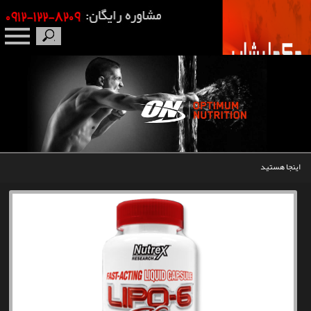
صفحه نخست
درباره ما
برندها
اینجا هستید
مکمل بدنسازی
محصولات
اخبار
مقالات