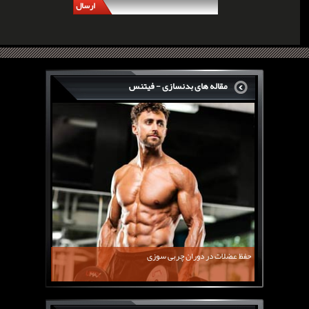
ارسال
مقاله های بدنسازی - فیتنس
سرگی کنستانس چگونه بر روی بازو های فوق العاده...
روش های افزایش پیک بازو
فارماتون چیست؟
کلن بوترول Clenbuterol
CJC1295 | سی جی سی 1295
11 توصیه برای کاهش اشتها
معرفی یک برنامه غذایی جامع برای افزایش قد
حفظ عضلات در دوران چربی سوزی
چربی سوزی با چای سبز
بیوگرافی علی تبریزی
منابع پروتئینی غیر گوشتی