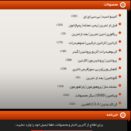
محصولات
آمینو اسید | بی سی ای ای
(292)
قبل از تمرین | پمپ عضله | پمپاژخون
(243)
ریکاوری | حین تمرین | بعد ازتمرین
(33)
کراتین | کراتین ترکیبی | منوهیدرات
(170)
کربوهیدرات | کربو پروتئین | گینر
(149)
پروتئین | پروتئین وی | کازئین
(288)
کاهش وزن|چربی سوز|قرص لاغری
(238)
گلوتامین | بعد از تمرین
(91)
عضله ساز | پروهورمون | پاراهورمون
(154)
ویتامین | HMB | دیگر محصولات
(555)
ال کارنیتین | CLA | کافئین
(151)
خبرنامه
برای اطلاع از آخرین اخبار و محصولات، لطفا ایمیل خود را وارد نمایید :