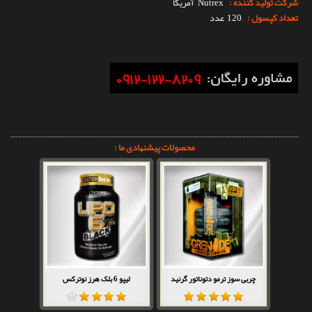
شرکت تولید کننده :
Nutrex
آمریکا
تعداد کپسول :
120 عدد
محصولات پیشنهادی ما :
چربی سوز ترمو دتوناتور گرنید
لیپو 6 بلک هرز نوترکس