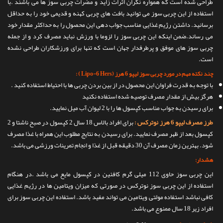
طراحی شده است که همواره نگران اثرات زاید و مضرات چربی سوز ها می باشند .با
استفاده از این چربی سوز می توانید بافت های چربی کهنه و قدیمی خود را به حداقل
برسانید. داشتن رژیم غذایی مناسب جواب دهی این محصول را به حداکثر مقدار خود
می رساند.ضمن اینکه این چربی سوز را لزوما با ورزش نباید مصرف کرد و از جمله
چربی سوز های موفق و پرطرفدار جهان است که تنها برای ورزشکاران طراحی نشده
است.
چند نکته مهم در مورد چربی سوز لیپو 6 هرز (Lipo-6 Hers ) :
با توجه به قدرت فراوان این محصول در از بین بردن چربی ها با احتیاط استفاده کنید .
هرگز بیش از مقدار مصرف توصیه شده استفاده نکنید
برای رسیدن به جواب مناسب کپسول ها را با 2 لیوان آب میل نمایید.
طرز مصرف لیپو 6 هرز نوترکس :
برای افراد بالاس 18 سال 2 کپسول در صبح ناشتا و 2
کپسول بعد از ظهر مصرف نمایید. برای رسیدن به نتایج مطلوب این همراه با غذا مصرف
شود. بهترین زمان مصرف آن 30 دقیقه قبل از غذا و انجام تمرینات ورزشی می باشد.
هشدار:
این چربی سوز حاوی 112 میلی گرم کافئین در کپسول مایع می باشد .در هنگام
استفاده از این چربی سوز نوترکس در صورتی که میزان ویتامین ها در رژیم غذایی
کافی نباشد استفاده مولتی ویتامین می تواند مفید باشد. استفاده این چربی سوز برای
افراد زیر 18 سال ممنوع می باشد.