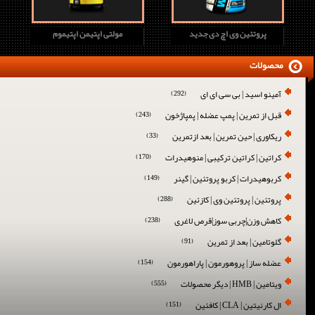
پروتئین وی اچ دی جدید
مولتی اپتیمن اپتیموم
محصولات
آمینو اسید | بی سی ای ای
(292)
قبل از تمرین | پمپ عضله | پمپاژخون
(243)
ریکاوری | حین تمرین | بعد ازتمرین
(33)
کراتین | کراتین ترکیبی | منوهیدرات
(170)
کربوهیدرات | کربو پروتئین | گینر
(149)
پروتئین | پروتئین وی | کازئین
(288)
کاهش وزن|چربی سوز|قرص لاغری
(238)
گلوتامین | بعد از تمرین
(91)
عضله ساز | پروهورمون | پاراهورمون
(154)
ویتامین | HMB | دیگر محصولات
(555)
ال کارنیتین | CLA | کافئین
(151)