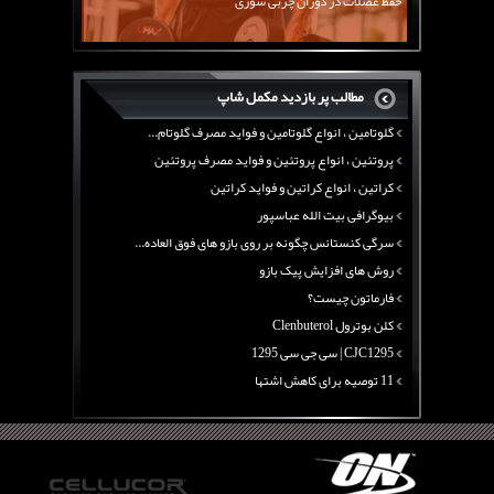
حفظ عضلات در دوران چربی سوزی
چربی سوزی با چای سبز
بیوگرافی علی تبریزی
منابع پروتئینی غیر گوشتی
مطالب پر بازدید مکمل شاپ
آرژنین ، فواید آرژنین و نقش آرژنین در بدن
گلوتامین ، انواع گلوتامین و فواید مصرف گلوتام...
پروتئین ، انواع پروتئین و فواید مصرف پروتئین
کراتین ، انواع کراتین و فواید کراتین
بیوگرافی بیت الله عباسپور
سرگی کنستانس چگونه بر روی بازو های فوق العاده...
روش های افزایش پیک بازو
فارماتون چیست؟
کلن بوترول Clenbuterol
CJC1295 | سی جی سی 1295
11 توصیه برای کاهش اشتها
معرفی یک برنامه غذایی جامع برای افزایش قد
چربی سوزی با چای سبز
بیوگرافی علی تبریزی
منابع پروتئینی غیر گوشتی