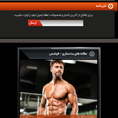
خبرنامه
برای اطلاع از آخرین اخبار و محصولات، لطفا ایمیل خود را وارد نمایید :
ارسال
مقاله های بدنسازی - فیتنس
سرگی کنستانس چگونه بر روی بازو های فوق العاده...
روش های افزایش پیک بازو
فارماتون چیست؟
کلن بوترول Clenbuterol
CJC1295 | سی جی سی 1295
11 توصیه برای کاهش اشتها
معرفی یک برنامه غذایی جامع برای افزایش قد