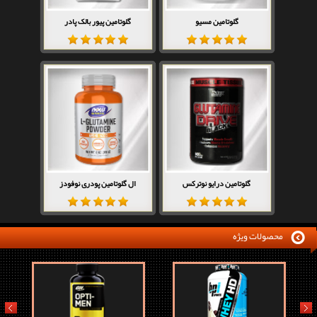
گلوتامین مسیو
گلوتامین پیور بالک پادر
گلوتامین درایو نوترکس
ال گلوتامین پودری نوفودز
محصولات ویژه
prev
next