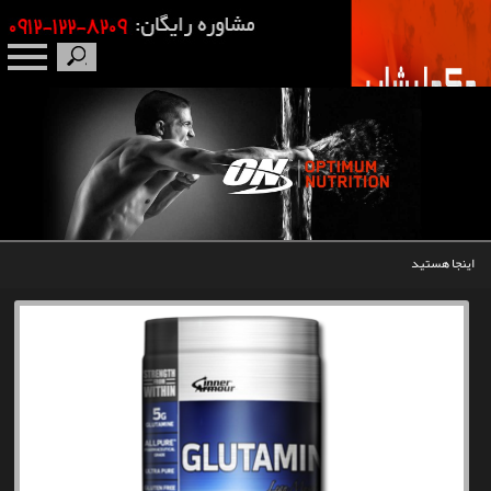
صفحه نخست
درباره ما
برندها
اینجا هستید
مکمل بدنسازی
محصولات
اخبار
مقالات