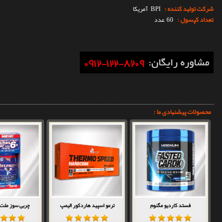
شرکت تولید کننده :
BPI
آمریکا
تعداد کپسول :
60 عدد
محصولات پیشنهادی ما :
فستد کاردیو مگنوم
ترمو اسپید هاردکور الیمپ
چربی سوز ملت دا