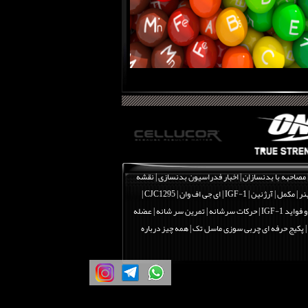
مصاحبه با بدنسازان
|
اخبار فدراسیون بدنسازی
|
نقشه
نر
|
مکمل
|
آرژنین
|
IGF-1 | ای جی اف وان
|
CJC1295 |
اید IGF-1
|
حرکات سرشانه | تمرین سر شانه | عضله
|
پکیج حرفه ای چربی سوزی ماسل تک
|
همه چیز درباره