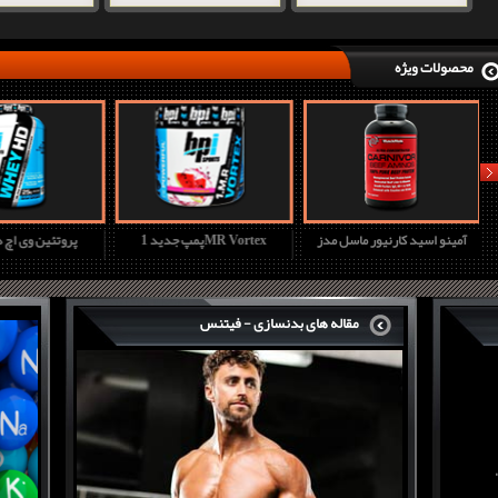
محصولات ویژه
nex
آمینو اسید کارنیور ماسل مدز
پمپ جدید 1MR Vortex
پروتئین وی ا
مقاله های بدنسازی - فیتنس