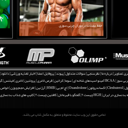
حفظ عضلات در دوران چربی سوزی
ری تصاویر
|
درباره ما
|
نظرسنجی
|
سوالات متداول
|
پیوند
|
پروفایل اعضا
|
اخبار تغذیه ورزشی
|
دانلود
|
بی سوز
|
BCAA آمینو اسیدهای شاخه ای
|
سوما
|
کراتین
|
قرص لاغری
|
پروتئین
|
لاغری
|
فیتنس
|
گی
Clenbut
|
اکساندرولون | Oxandrolone
|
اچ ام بی | HMB
|
آرژنین
|
افزایش حجم و وزن
|
خواص و فو
 بدنسازی در ایران
|
HGH چیست ؟
|
گفتگو با قهرمانان
|
کافئین چیست ؟
|
کلیپ های جذاب بدنسازی
تمامی حقوق این وب سایت محفوظ و متعلق به مکمل شاپ می باشد.