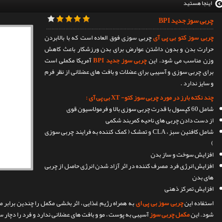
اینجا هستید
چربی سوز جدید BPI
چربی سوز کتو بی پی آی
چربی سوزی فوق العاده است که با بالابردن
حرارت بدن و بدون داشتن عوارض برای بدن ورزشکار باعث کاهش
وزن مناسب می شود. این
چربی سوز جدید BPI
آمریکا مکملی است
برای چربی سوزی و آسیبی برای عضلات و بافت های عضلانی از نظر فرم
و سایز ندارد .
چند نکته بارز در مورد چربی سوز کتو- XT بی پی آی :
شامل 60 کپسول با قدرت چربی سوزی بالا و فرمولاسیون قوی
از دست دادن چربی های ناحیه کمربند شکمی
شامل کافئین سبز ، CLA و تمشک ( کمک کننده به فرایند چربی سوزی
)
افزایش سوخت و ساز بدن
افزایش انرژی فرد مصرف کننده در اثر آزاد شدن انرژی حاصل از چربی
های بدن
افزایش تمرکز ذهنی
استفاده این
چربی سوز بی پی ای
به همراه رژیم غذایی ، اثر بخشی مکمل را چندین برابر
شود. این
مکمل چربی سوز
آسیبی به پوست ، مو و بافت های عضلانی ندارد و فرد را دچار سر