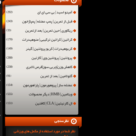
محصولات
آمینو اسید | بی سی ای ای
(292)
قبل از تمرین | پمپ عضله | پمپاژخون
(243)
ریکاوری | حین تمرین | بعد ازتمرین
(33)
کراتین | کراتین ترکیبی | منوهیدرات
(170)
کربوهیدرات | کربو پروتئین | گینر
(149)
پروتئین | پروتئین وی | کازئین
(288)
کاهش وزن|چربی سوز|قرص لاغری
(238)
گلوتامین | بعد از تمرین
(91)
عضله ساز | پروهورمون | پاراهورمون
(154)
ویتامین | HMB | دیگر محصولات
(555)
ال کارنیتین | CLA | کافئین
(151)
نظرسنجی
نظر شما در مورد استفاده از مکمل های ورزشی