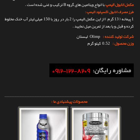
مکمل انابول الیمپ
با انواع ویتامین های گروه B ترکیب و غنی شده است .
طرز مصرف انابول اکسپلود الیمپ :
1 پیمانه ( 13 گرم ) از این مکمل الیمپ را 2 بار در روز با 150 میلی لیتر آب خنک مخلوط
کرده و قبل و یا بعد از تمرین میل نمایید .
شرکت تولید کننده :
Olimp
لهستان
وزن محصول :
0.52 کیلو گرم
محصولات پیشنهادی ما :