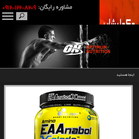
صفحه نخست
درباره ما
برندها
اینجا هستید
مکمل بدنسازی
محصولات
اخبار
مقالات