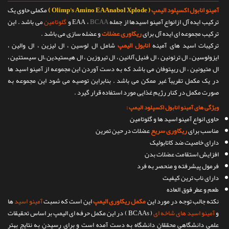
آمینو انابول اکسپلود الیمپ
( Olimp's Amino EAAnabol Xplode )
مکملی حاوی یک
ترکیب ایده آل ازانواع آمینو اسیدها از جمله EAA ،
BCAA
و
گلوتامین
می باشد . این
ترکیب مجموعه ای ایده آل برای
ریکاوری عضلات
و عضله سازی می باشد .
ترکیبات اسید های آمینه
انابول الیمپ
شامل ال لوسین ، ال لیزین ، ال والین ،
ایزولوسین ، ال ترئونین ، ال فنیل آلانین ، ال تیروزین ، ال هیستیدین ،ال سیستئین ،
ال متیونین ، ال ریپتوفان می باشد که به دست آوردن این مجموعه از آمینو اسید ها
در یک مکمل تقریبآ غیر ممکن می باشد . بنابراین توصیه می شود این مجموعه به
صورت مکمل در کنار رژیم غذایی مورد استفاده قرار گیرد .
ویژگی های آمینو انابول اکسپلود الیمپ :
حاوی انواع آمینو اسید ها و گلوتامین
مناسب برای
ریکاوری سریع
عضلات در حین تمرین
دارای خاصیت ضد کاتابولیک
افزایش استقامت عضلات بدن
فرمول پیشرفته و منحصر به فرد
دارای ناب ترین کیفیت
طعم و عطر فوق العاده
نکته جالب توجه در مورد این
مکمل ریکاوری الیمپ
این است که نسبت
آمینو اسید
ها
و
آمینو اسید های شاخه ای
( BCAAs ) در این مکمل حرفه ای الیمپ بر اساس تحقیقات
علمی دانشگاهی محققان دانشگاه به دست آمده است و برای رسیدن به نتایج بهتر