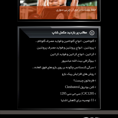
11 توصیه برای کاهش اشتها
معرفی یک برنامه غذایی جامع برای افزایش قد
حفظ عضلات در دوران چربی سوزی
چربی سوزی با چای سبز
بیوگرافی علی تبریزی
منابع پروتئینی غیر گوشتی
مطالب پر بازدید مکمل شاپ
آرژنین ، فواید آرژنین و نقش آرژنین در بدن
گلوتامین ، انواع گلوتامین و فواید مصرف گلوتام...
پروتئین ، انواع پروتئین و فواید مصرف پروتئین
کراتین ، انواع کراتین و فواید کراتین
بیوگرافی بیت الله عباسپور
سرگی کنستانس چگونه بر روی بازو های فوق العاده...
روش های افزایش پیک بازو
فارماتون چیست؟
کلن بوترول Clenbuterol
CJC1295 | سی جی سی 1295
11 توصیه برای کاهش اشتها
معرفی یک برنامه غذایی جامع برای افزایش قد
چربی سوزی با چای سبز