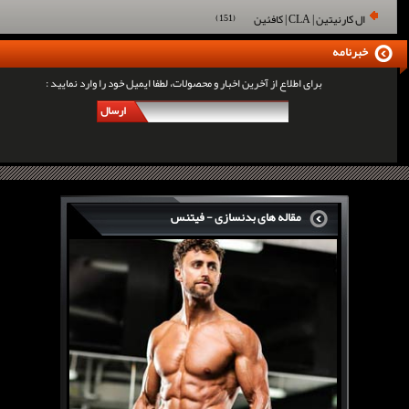
ال کارنیتین | CLA | کافئین
(151)
خبرنامه
برای اطلاع از آخرین اخبار و محصولات، لطفا ایمیل خود را وارد نمایید :
ارسال
مقاله های بدنسازی - فیتنس
سرگی کنستانس چگونه بر روی بازو های فوق العاده...
روش های افزایش پیک بازو
فارماتون چیست؟
کلن بوترول Clenbuterol
CJC1295 | سی جی سی 1295