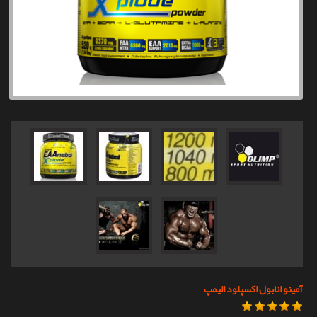
تماس با ما
آمینو انابول اکسپلود الیمپ