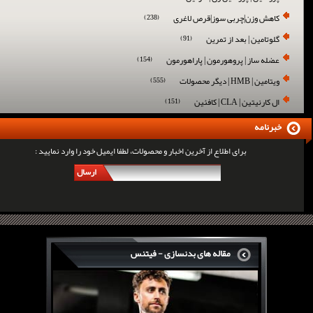
کاهش وزن|چربی سوز|قرص لاغری
(238)
گلوتامین | بعد از تمرین
(91)
عضله ساز | پروهورمون | پاراهورمون
(154)
ویتامین | HMB | دیگر محصولات
(555)
ال کارنیتین | CLA | کافئین
(151)
خبرنامه
برای اطلاع از آخرین اخبار و محصولات، لطفا ایمیل خود را وارد نمایید :
ارسال
مقاله های بدنسازی - فیتنس