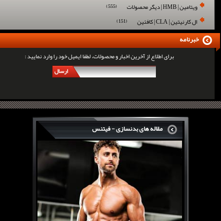
ویتامین | HMB | دیگر محصولات
(555)
ال کارنیتین | CLA | کافئین
(151)
خبرنامه
برای اطلاع از آخرین اخبار و محصولات، لطفا ایمیل خود را وارد نمایید :
ارسال
مقاله های بدنسازی - فیتنس
سرگی کنستانس چگونه بر روی بازو های فوق العاده...
روش های افزایش پیک بازو
فارماتون چیست؟
کلن بوترول Clenbuterol