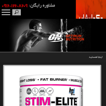
صفحه نخست
درباره ما
برندها
اینجا هستید
مکمل بدنسازی
محصولات
اخبار
مقالات