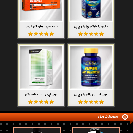
دایورتیک ایکس پل ام اچ پی
ترمو اسپید هاردکور الیمپ
سوپر فت برنر پلاس ام اچ پی
سوپر اچ دی Razor سلوکور
محصولات ویژه