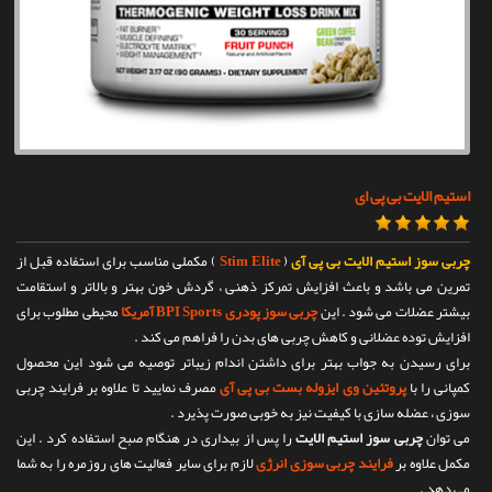
تماس با ما
استیم الایت بی پی ای
چربی سوز استیم الایت بی پی آی
(
Stim Elite
) مکملی مناسب برای استفاده قبل از
تمرین می باشد و باعث افزایش تمرکز ذهنی ، گردش خون بهتر و بالاتر و استقامت
بیشتر عضلات می شود . این
چربی سوز پودری BPI Sports آمریکا
محیطی مطلوب برای
افزایش توده عضلانی و کاهش چربی های بدن را فراهم می کند .
برای رسیدن به جواب بهتر برای داشتن اندام زیباتر توصیه می شود این محصول
کمپانی را با
پروتئین وی ایزوله بست بی پی آی
مصرف نمایید تا علاوه بر فرایند چربی
سوزی ، عضله سازی با کیفیت نیز به خوبی صورت پذیرد .
می توان
چربی سوز استیم الایت
را پس از بیداری در هنگام صبح استفاده کرد . این
مکمل علاوه بر
فرایند چربی سوزی انرژی
لازم برای سایر فعالیت های روزمره را به شما
می دهد .