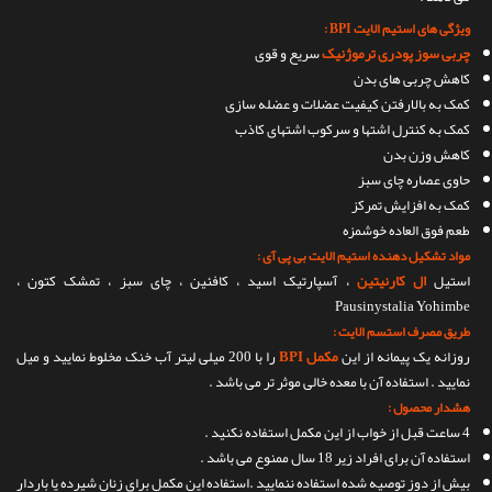
ویژگی های استیم الایت BPI :
چربی سوز پودری ترموژنیک
سریع و قوی
کاهش چربی های بدن
کمک به بالارفتن کیفیت عضلات و عضله سازی
کمک به کنترل اشتها و سرکوب اشتهای کاذب
کاهش وزن بدن
حاوی عصاره چای سبز
کمک به افزایش تمرکز
طعم فوق العاده خوشمزه
مواد تشکیل دهنده استیم الایت بی پی آی :
استیل
ال کارنیتین
، آسپارتیک اسید ، کافئین ، چای سبز ، تمشک کتون ،
Pausinystalia Yohimbe
طریق مصرف استسم الایت :
روزانه یک پیمانه از این
مکمل BPI
را با 200 میلی لیتر آب خنک مخلوط نمایید و میل
نمایید . استفاده آن با معده خالی موثر تر می باشد .
هشدار محصول :
4 ساعت قبل از خواب از این مکمل استفاده نکنید .
استفاده آن برای افراد زیر 18 سال ممنوع می باشد .
بیش از دوز توصیه شده استفاده ننمایید .استفاده این مکمل برای زنان شیرده یا باردار