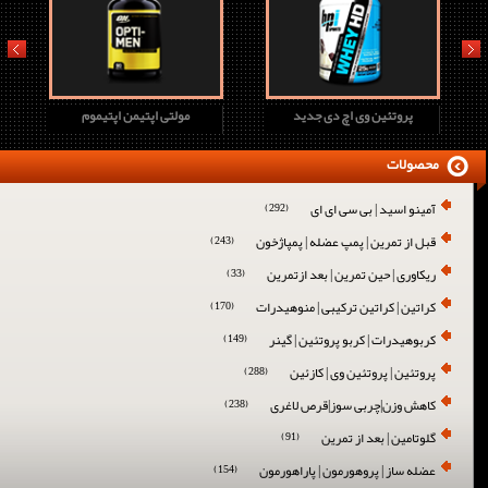
prev
next
پروتئین وی اچ دی جدید
مولتی اپتیمن اپتیموم
محصولات
آمینو اسید | بی سی ای ای
(292)
قبل از تمرین | پمپ عضله | پمپاژخون
(243)
ریکاوری | حین تمرین | بعد ازتمرین
(33)
کراتین | کراتین ترکیبی | منوهیدرات
(170)
کربوهیدرات | کربو پروتئین | گینر
(149)
پروتئین | پروتئین وی | کازئین
(288)
کاهش وزن|چربی سوز|قرص لاغری
(238)
گلوتامین | بعد از تمرین
(91)
عضله ساز | پروهورمون | پاراهورمون
(154)