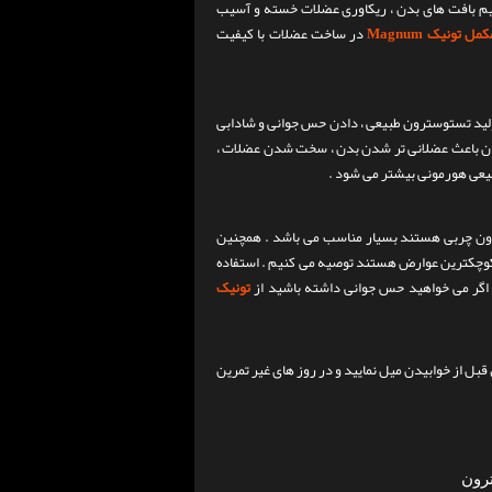
یم بافت های بدن ، ریکاوری عضلات خسته و آسیب
کمل تونیک Magnum
در ساخت عضلات با کیفیت
ولید تستوسترون طبیعی ، دادن حس جوانی و شادابی
ن باعث عضلانی تر شدن بدن ، سخت شدن عضلات ،
یعی هورمونی بیشتر می شود .
دون چربی هستند بسیار مناسب می باشد . همچنین
 کوچکترین عوارض هستند توصیه می کنیم . استفاده
اگر می خواهید حس جوانی داشته باشید از
تونیک
1 کپسول قبل از صبحانه ، 1 کپسول 15 دقیقه قبل از تمرین و 1 کپسول قبل از خوابیدن میل نمایید و در روز های غیر تمرین
رون