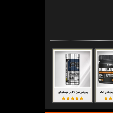
م بادی اتک
پروهورمون P6 پی ام سلوکور