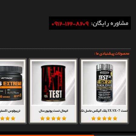
محصولات پیشنهادی ما :
تست 3X SX-7 بلک آنیکس ماسل تک
انیمال تست یونیورسال
تریبولوس اکستری