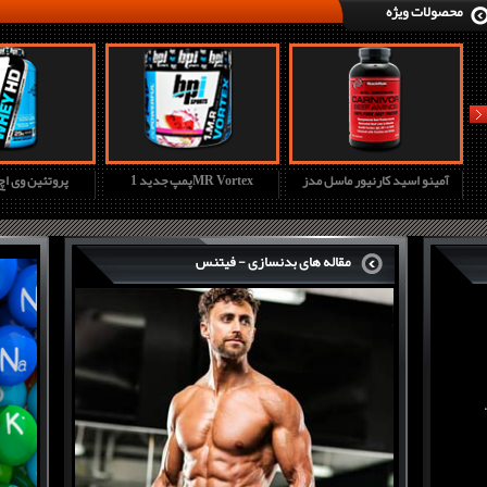
محصولات ویژه
nex
آمینو اسید کارنیور ماسل مدز
پمپ جدید 1MR Vortex
پروتئین وی ا
مقاله های بدنسازی - فیتنس