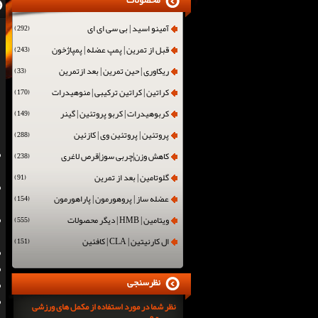
محصولات
آمینو اسید | بی سی ای ای
(292)
قبل از تمرین | پمپ عضله | پمپاژخون
(243)
ریکاوری | حین تمرین | بعد ازتمرین
(33)
کراتین | کراتین ترکیبی | منوهیدرات
(170)
کربوهیدرات | کربو پروتئین | گینر
(149)
پروتئین | پروتئین وی | کازئین
(288)
کاهش وزن|چربی سوز|قرص لاغری
(238)
گلوتامین | بعد از تمرین
(91)
عضله ساز | پروهورمون | پاراهورمون
(154)
ویتامین | HMB | دیگر محصولات
(555)
ال کارنیتین | CLA | کافئین
(151)
نظرسنجی
نظر شما در مورد استفاده از مکمل های ورزشی