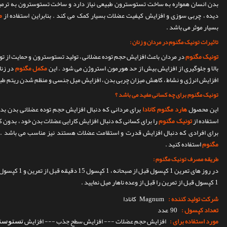
بدن انسان همواره به ساخت تستوسترون طبیعی نیاز دارد و ساخت تستوسترون به ترم
دیده ، چربی سوزی و افزایش کیفیت عضلات بسیار کمک می کند . بنابراین استفاده از
م
بسیار موثر می باشد .
تاثیرات تونیک مگنوم در مردان و زنان :
تونیک مگنوم
در مردان باعث افزایش حجم توده عضلانی ، تولید تستوسترون و حمایت از ت
بالا و جلوگیری از افزایش بیش از حد هورمون استروژن می شود . این
مکمل مگنوم
در زنا
افزایش انرژی و نشاط ، کاهش میزان چربی بدن ، افزایش میل جنسی و منظم شدن ریتم طب
تونیک مگنوم برای چه کسانی مفید می باشد ؟
این محصول
هارد مگنوم کانادا
برای مردانی که دنبال افزایش حجم توده عضلانی بدن ب
استفاده از
تونیک مگنوم
را برای کسانی که دنبال افزایش کارایی عضلات بدن خود ، بدون
برای افرادی که دنبال افزایش قدرت و استقامت عضلات هستند نیز مناسب می باشد . 
مگنوم
استفاده کنید .
طریقه مصرف تونیک مگنوم :
در روز های تمرین 
1 کپسول قبل از تمرین را قبل از وعده ناهار میل نمایید .
شرکت تولید کننده :
Magnum
کانادا
تعداد کپسول :
90 عدد
مورد استفاده برای :
افزایش حجم عضلات --- افزایش سطح جذب --- افزایش
تستوست