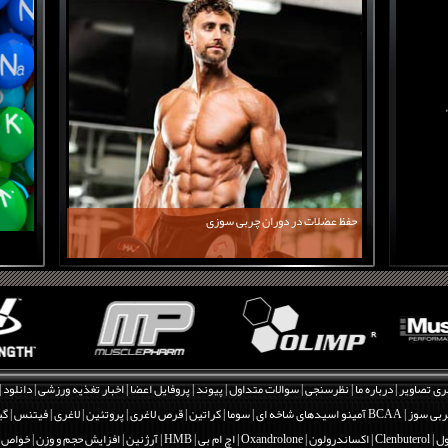
حفظ عضلات در دوران چربی سوزی
ری تصاویر
|
درباره ما
|
نظرسنجی
|
سوالات متداول
|
پیوند
|
پروفایل اعضا
|
اخبار تغذیه ورزشی
|
دانلود
|
بی سوز
|
BCAA آمینو اسیدهای شاخه ای
|
سوما
|
کراتین
|
قرص لاغری
|
پروتئین
|
لاغری
|
فیتنس
|
گی
Clenbut
|
اکساندرولون | Oxandrolone
|
اچ ام بی | HMB
|
آرژنین
|
افزایش حجم و وزن
|
خواص و فو