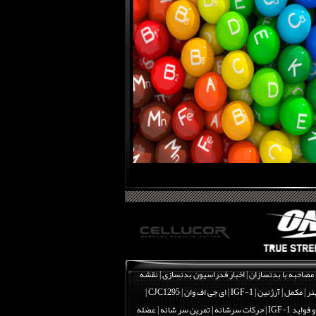
مصاحبه با بدنسازان
|
اخبار فدراسیون بدنسازی
|
نقشه
نر
|
مکمل
|
آرژنین
|
IGF-1 | ای جی اف وان
|
CJC1295 |
اید IGF-1
|
حرکات سرشانه | تمرین سر شانه | عضله