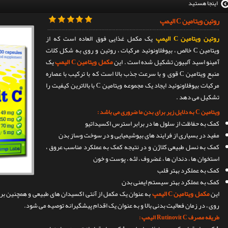
اینجا هستید
روتین ویتامین C الیمپ
روتین ویتامین C الیمپ
یک مکمل غذایی فوق العاده است که از
ویتامین C خالص ، بیوفلاونوئید مرکبات ، روتین و روی به شکل کلات
آمینو اسید آلبیون تشکیل شده است . این
مکمل ویتامین C الیمپ
یک
منبع ویتامین C قوی و با سرعت جذب بالا است که با ترکیب با عصاره
مرکبات بیوفلاونوئید ایجاد یک مجموعه ویتامین C با بالاترین کیفیت را
تشکیل می دهد .
ویتامین C به دلایل زیر برای بدن ما ضروری می باشد :
کمک به حفاظت از سلول ها در برابر استرس اکسیداتیو
مفید در بسیاری از فرایند های بیوشیمیایی و در سوخت وساز بدن
کمک به نسل طبیعی کلاژن و در نتیجه کمک به عملکرد مناسب عروق ،
استخوان ها ، دندان ها ، غضروف ، لثه ، پوست و خون
کمک به عملکرد بهتر قلب
کمک به عملکرد بهتر سیستم ایمنی بدن
این
مکمل ویتامین C الیمپ
روی ، در زمان فعالیت بدنی بالا و به عنوان یک اقدام پیشگیرانه توصیه می شود.
طریقه مصرف Rutinovit C الیمپ :