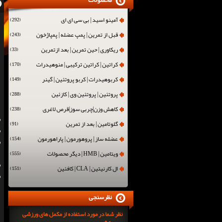
محصولات
آمینو اسید | بی سی ای ای
(292)
قبل از تمرین | پمپ عضله | پمپاژخون
(243)
ریکاوری | حین تمرین | بعد ازتمرین
(33)
کراتین | کراتین ترکیبی | منوهیدرات
(170)
کربوهیدرات | کربو پروتئین | گینر
(149)
پروتئین | پروتئین وی | کازئین
(288)
کاهش وزن|چربی سوز|قرص لاغری
(238)
گلوتامین | بعد از تمرین
(91)
عضله ساز | پروهورمون | پاراهورمون
(154)
ویتامین | HMB | دیگر محصولات
(555)
ال کارنیتین | CLA | کافئین
(151)
نظرسنجی
نظر شما در مورد استفاده از مکمل های ورزشی