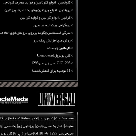
گلوتامین ، انواع گلوتامین و فواید مصرف گلوتام...
پروتئین ، انواع پروتئین و فواید مصرف پروتئین
کراتین ، انواع کراتین و فواید کراتین
بیوگرافی بیت الله عباسپور
سرگی کنستانس چگونه بر روی بازو های فوق العاده...
روش های افزایش پیک بازو
فارماتون چیست؟
کلن بوترول Clenbuterol
CJC1295 | سی جی سی 1295
11 توصیه برای کاهش اشتها
معرفی یک برنامه غذایی جامع برای افزایش قد
چربی سوزی با چای سبز
بیوگرافی علی تبریزی
منابع پروتئینی غیر گوشتی
آرژنین ، فواید آرژنین و نقش آرژنین در بدن
گلوتامین ، انواع گلوتامین و فواید مصرف گلوتام...
صفحه نخست
|
تماس با ما
|
اخبار مسابقات بدنسازی
|
گال
پروتئین ، انواع پروتئین و فواید مصرف پروتئین
سایت
|
اخبار بدنسازی جهان
|
پروتئین وی
|
بدنسازی
|
چر
کراتین ، انواع کراتین و فواید کراتین
سی جی سی 1295
|
GHRP-6 | جی اچ آر پی 6
|
کلن بوترول | erol