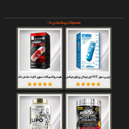
محصولات پیشنهادی ما :
چربی سوز SST اورجینال پرفورمیکس
هیدروکسیکات سوپر الایت ماسل تک