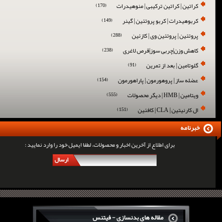
کراتین | کراتین ترکیبی | منوهیدرات
(170)
کربوهیدرات | کربو پروتئین | گینر
(149)
پروتئین | پروتئین وی | کازئین
(288)
کاهش وزن|چربی سوز|قرص لاغری
(238)
گلوتامین | بعد از تمرین
(91)
عضله ساز | پروهورمون | پاراهورمون
(154)
ویتامین | HMB | دیگر محصولات
(555)
ال کارنیتین | CLA | کافئین
(151)
خبرنامه
برای اطلاع از آخرین اخبار و محصولات، لطفا ایمیل خود را وارد نمایید :
ارسال
مقاله های بدنسازی - فیتنس