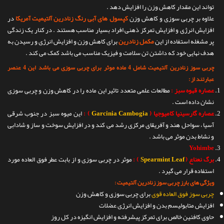
تواند این مقدار کاهش وزن را افزایش دهد .
علاوه بر چربی سوزی و کاهش وزن
کپسول های آبی رنگ زنادرین آلتیمیت آمریکا
در
افزایش انرژی و افزایش تمرکز ذهنی افراد بسیار مناسب هستند . در کنار یک زندگی
پر مشغله استفاده از این
مکمل زنادرین
برای کاهش وزن و افزایش انرژی و رسیدن به
هدف نهایی خود که داشتن تن سلامت و فیزیک مناسب می باشد کمک می کند .
چربی سوز زنادرین آلتیمیت شامل 4 ماده موثر برای چربی سوزی می باشد این 4 عنصر
عبارتند از :
عصاره قهوه سبز :
مطالعات علمی متعدد تاثیر این ماده را در کاهش وزن و چربی سوزی
نشان داده است .
عصاره گارسینیا کامیوجیا (
Garcinia Cambogia
) :
این میوه سبز در جنوب شرقی
آسیا ، سواحل هند و آفریقای مرکزی رشد می کند و در افزایش سوخت و ساز و شادابی
و نشاط بدن موثر می باشد .
Yohimbe
برگ نعناع (
Spearmint Leaf
) :
موثر در چربی سوزی و از بابت عطر فوق العاده مورد
استفاده قرار می گیرد .
ویژگی های بارز چربی سوز زنادرین آلتیمیت :
چربی سوز فوق العاده قوی
برای چربی سوزی و کاهش وزن
افزایش متابولیسم بدن و افزایش انرژی عضلات
حاوی کافئین خالص برای تمرکز پیشرفته و افزایش انگیزه در کل روز