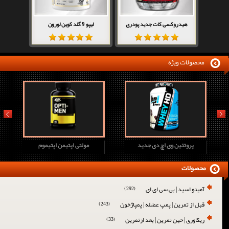
هیدروکسی کات جدید پودری
لیپو 9 گلد کوین لورون
محصولات ویژه
prev
next
پروتئین وی اچ دی جدید
مولتی اپتیمن اپتیموم
محصولات
آمینو اسید | بی سی ای ای
(292)
قبل از تمرین | پمپ عضله | پمپاژخون
(243)
ریکاوری | حین تمرین | بعد ازتمرین
(33)