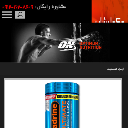
صفحه نخست
درباره ما
برندها
اینجا هستید
مکمل بدنسازی
محصولات
اخبار
مقالات