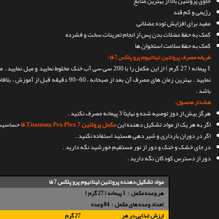
حاوی پروتئین بالا از بهترین منابع
رژیمی و کم قند
مفید برای افزایش توده عضلانی
کمک به حفظ عضلات بدن پس از انجام تمرینات سخت و فشرده
کمک به حفظ سلامت استخوان ها
طریقه مصرف پروتئین تیتانیوم پرو پلکس 7 فا :
باشد .
هشدار محصول :
هرگز بیش از دوز توصیه شده و نهایتاً 3 پیمانه مصرف نکنید .
اگر به هر یک از مواد تشکیل دهنده این
مکمل پروتئین Titanium Pro Plex 7 فا
حساسیت د
اگر در دوران بارداری و شیر دهی هستید استفاده نکنید .
در جای خشک و خنک و دور از نور مستقیم خورشید نگه دارید .
دور از دسترس کودکان نگه دارید .
مواد تشکیل دهنده پروتئین تیتانیوم پرو پلکس 7 فا
هر وعده مکمل : 1 پیمانه ( 27 گرم )
تعداد وعده های مکمل : 84 وعده
ارزش غذایی در هر
27 گرم