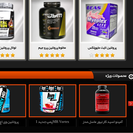
پروتئین لایت مایوپلکس
مخلوط پروتئین پرو جیم
توتال پروتئین
محصولات ویژه
nex
آمینو اسید کارنیور ماسل مدز
پمپ جدید 1MR Vortex
پروتئین وی ا