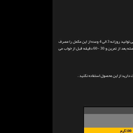
1 پیمانه ( 27 گرم ) از این مکمل را با 200 سی سی آب خنک مخلوط نمایید و میل نمایید . می توانید روزانه 3 الی 4 وعده از این مکمل را مصرف
نمایید . بهترین زمان های مصرف آن بعد از صبحانه ، 60-90 دقیقه قبل از آموزش ، بلافاصله بعد از تمرین و 30 -60 دقیقه قبل از خواب می
ارید از این محصول استفاده نکنید .
100 گرم