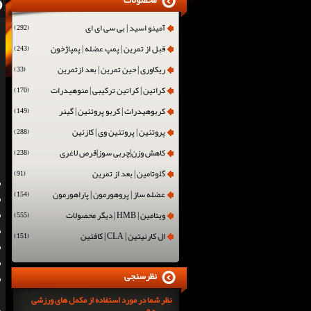
محصولات
آمینو اسید | بی سی ای ای
(292)
قبل از تمرین | پمپ عضله | پمپاژخون
(243)
ریکاوری | حین تمرین | بعد ازتمرین
(33)
کراتین | کراتین ترکیبی | منوهیدرات
(170)
کربوهیدرات | کربو پروتئین | گینر
(149)
پروتئین | پروتئین وی | کازئین
(288)
کاهش وزن|چربی سوز|قرص لاغری
(238)
گلوتامین | بعد از تمرین
(91)
عضله ساز | پروهورمون | پاراهورمون
(154)
ویتامین | HMB | دیگر محصولات
(555)
ال کارنیتین | CLA | کافئین
(151)
نظرسنجی
نظر شما در مورد استفاده از مکمل های ورزشی