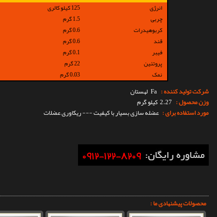
انرژی
125 کیلو کالری
چربی
1.5 گرم
کربوهیدرات
0.6 گرم
قند
0.6 گرم
فیبر
0.1 گرم
پروتئین
22 گرم
نمک
0.03 گرم
شرکت تولید کننده :
Fa
لهستان
وزن محصول :
2.27 کیلو گرم
مورد استفاده برای :
عضله سازی بسیار با کیفیت --- ریکاوری عضلات
محصولات پیشنهادی ما :