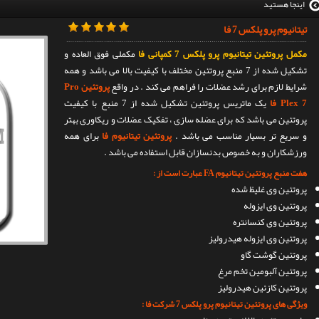
اینجا هستید
تیتانیوم پرو پلکس 7 فا
مکمل پروتئین تیتانیوم پرو پلکس 7 کمپانی فا
مکملی فوق العاده و
تشکیل شده از 7 منبع پروتئین مختلف با کیفیت بالا می باشد و همه
شرایط لازم برای رشد عضلات را فراهم می کند . در واقع
پروتئین Pro
Plex 7 فا
یک ماتریس پروتئین تشکیل شده از 7 منبع با کیفیت
پروتئین می باشد که برای عضله سازی ، تفکیک عضلات و ریکاوری بهتر
و سریع تر بسیار مناسب می باشد .
پروتئین تیتانیوم فا
برای همه
ورزشکاران و به خصوص بدنسازان قابل استفاده می باشد .
هفت منبع پروتئین تیتانیوم FA عبارت است از :
پروتئین وی غلیظ شده
پروتئین وی ایزوله
پروتئین وی کنسانتره
پروتئین وی ایزوله هیدرولیز
پروتئین گوشت گاو
پروتئین آلبومین تخم مرغ
پروتئین کازئین هیدرولیز
ویژگی های پروتئین تیتانیوم پرو پلکس 7 شرکت فا :