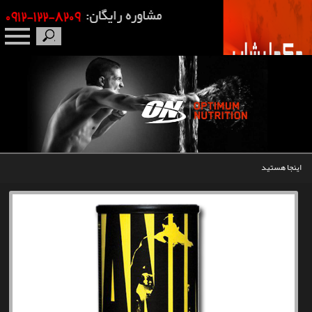
صفحه نخست
درباره ما
برندها
اینجا هستید
مکمل بدنسازی
محصولات
اخبار
مقالات