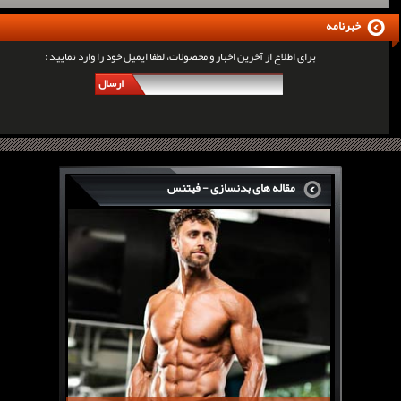
خبرنامه
برای اطلاع از آخرین اخبار و محصولات، لطفا ایمیل خود را وارد نمایید :
ارسال
مقاله های بدنسازی - فیتنس
سرگی کنستانس چگونه بر روی بازو های فوق العاده...
روش های افزایش پیک بازو
فارماتون چیست؟
کلن بوترول Clenbuterol
CJC1295 | سی جی سی 1295
11 توصیه برای کاهش اشتها