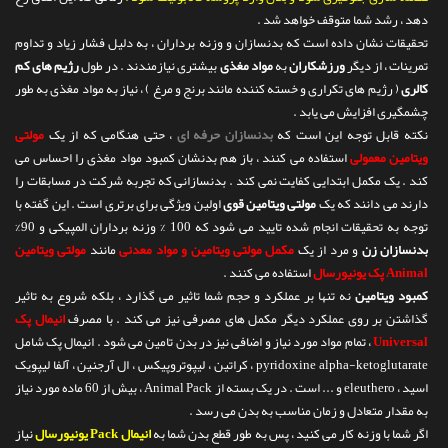
دهد ، رشد شما متوقف خواهد شد .
تحقیقات نشان داده است که بدنسازان و وزنه برداران ، به دلیل فشار زیاد و تداوم
تمرینات ، از دیگر
ورزشکاران
به
مواد مغذی
بیشتری نیازمندند . در طول
رژیم های کم
کالری
( رژیم های تکراری و خسته کننده مانند برنج و مرغ ) ، نیاز به مواد مغذی به طور
چشمگیری افزایش می یابد .
نکته قابل توجه این است که
بدنسازان حرفه ای
، حتی هنگامی که از یک
مولتی
ویتامین معمولی
استفاده می کنند ، باز هم بدنشان کمبود مواد مغذی را احساس می
کند . یک مکمل ابتدایی کفایت نمی کند . بدنسازانی که تجربه شرکت در مسابقات را
دارند می دانند که یک
مولتی ویتامین قوی
اولین ویژگی برای برتری است . این گفته با
توجه به تحقیقات انجام شده تایید می شود که 100 % وزنه برداران المپیکی و 90%
بدنسازان زن
و مرد از یک
مکمل مولتی ویتامین و مواد معدنی
مانند
مولتی ویتامین
Animal پک یونیورسال
استفاده می کنند .
کمبود ویتامین
نه تنها بر عملکرد و حجم شما تاثیر می گذارد ، بلکه شروع به تاثیر
گذاشتن بر روی عملکرد دیگر مکمل های مصرفی نیز می کند . با مصرف
انیمال پک
Universal
، تمام مواد مورد نیاز و اضافی نیز در بدن تامین می شود . انیمال پک شامل
pyridoxine alpha-ketoglutarate ، کراتین ، لیپوتروپیکس ، ال آرجنین ، آلفا لیپویک
اسید ، eleuthero و ... است . در یک بسته از Animal Pack ، بیش از 60 ماده مورد نیاز
به مقدار متعادل و زمان مناسب به بدن می رسد .
اگر شما با وزنه کار می کنید ، پس به طور قطع بدن شما به
انیمال Pack یونیورسال
نیاز