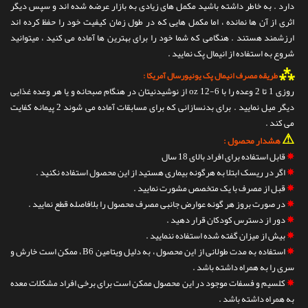
دارد . به خاطر داشته باشید مکمل های زیادی به بازار عرضه شده اند و سپس دیگر
اثری از آن ها نمانده ، اما مکمل هایی که در طول زمان کیفیت خود را حفظ کرده اند
ارزشمند هستند . هنگامی که شما خود را برای بهترین ها آماده می کنید ، میتوانید
شروع به استفاده از انیمال پک نمایید .
⁂
طریقه مصرف انیمال پک یونیورسال آمریکا :
روزی 1 تا 2 وعده را با 6-12 oz از نوشیدنیتان در هنگام صبحانه و یا هر وعده غذایی
دیگر میل نمایید . برای بدنسازانی که برای مسابقات آماده می شوند 2 پیمانه کفایت
می کند .
⚠
هشدار محصول :
✵
قابل استفاده برای افراد بالای 18 سال
✵
اگر در ریسک ابتلا به هرگونه بیماری هستید از این محصول استفاده نکنید .
✵
قبل از مصرف با یک متخصص مشورت نمایید .
✵
در صورت بروز هر گونه عوارض جانبی مصرف محصول را بلافاصله قطع نمایید .
✵
دور از دسترس کودکان قرار دهید .
✵
بیش از میزان گفته شده استفاده ننمایید .
✵
استفاده به مدت طولانی از این محصول ، به دلیل ویتامین B6 ، ممکن است خارش و
سری را به همراه داشته باشد .
✵
کلسیم و فسفات موجود در این محصول ممکن است برای برخی افراد مشکلات معده
به همراه داشته باشد .