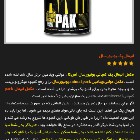
تماس با ما
انیمال پک یونیورسال
مکمل انیمال پک
کمپانی یونیورسال آمریکا
، مولتی ویتامین برتر سال شناخته شده
است .
مکمل مولتی ویتامین animal pack یونیورسال
برای رفع کمبود میکرونوترینت
ها و بهبود محیط بدن برای آنابولیک بیشتر طراحی شده است .
مکمل انیمال pack
کمپانی universal
انتخاب تمامی بدنسازان بیش از 3 دهه اخیر است .
اگر برای مسابقه در حال تمرین هستید ، اولین اتفاقی که در صورت عدم استفاده از
انیمال پک
می افتد ، این است که جای خالی مواد مغذی دیده می شود . اما چرا باید به
این مورد اهمیت داد ؟ زیرا در طی زمان طولانی ، این کمبود ها شروع به رشد می کند و
در انتها بدن شما دیگر قادر به عملکرد در سطح بالا نخواهد بود .
حتی اگر بدن شما تنها
یک ماده مغذی کم داشته باشد ، بدن شما ممکن است مراحل آنابولیک را قطع کند و از
عضله سازی جلوگیری شود و بدن وارد پروسه کاتابولیک شود .
زمانی که این اتفاق رخ