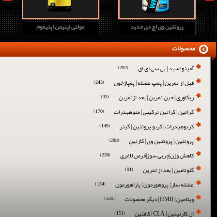
پروتئین وی اچ دی جدید
مولتی اپتیمن اپتیموم
محصولات
آمینو اسید | بی سی ای ای
(292)
قبل از تمرین | پمپ عضله | پمپاژخون
(243)
ریکاوری | حین تمرین | بعد ازتمرین
(33)
کراتین | کراتین ترکیبی | منوهیدرات
(170)
کربوهیدرات | کربو پروتئین | گینر
(149)
پروتئین | پروتئین وی | کازئین
(288)
کاهش وزن|چربی سوز|قرص لاغری
(238)
گلوتامین | بعد از تمرین
(91)
عضله ساز | پروهورمون | پاراهورمون
(154)
ویتامین | HMB | دیگر محصولات
(555)
ال کارنیتین | CLA | کافئین
(151)