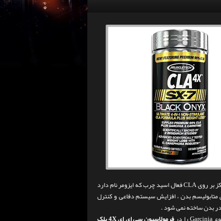
2g از خالص ترین CLA ها موجود را داراست . 95% از Clarinol CLA شامل بیشترین تمرکز بر روی CLA فعال اسید چرب که ایزومر نام دارد
منابع روغن Safflower گرفته می شود .CLA باعث افزایش متابولیسم بدن ، افزایش سیستم دفاعی و کنترل
را در
فرمولاسیون سی ای ای 4X بلک