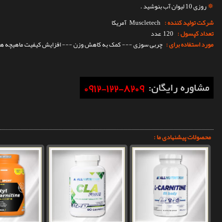
✵
روزی 10 لیوان آب بنوشید .
شرکت تولید کننده :
Muscletech
آمریکا
تعداد کپسول :
120 عدد
مورد استفاده برای :
چربی سوزی --- کمک به کاهش وزن --- افزایش کیفیت ماهیچه ها
محصولات پیشنهادی ما :