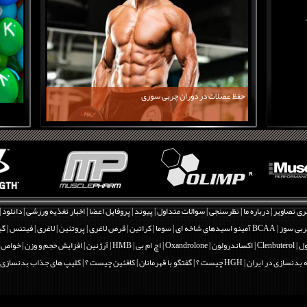
حفظ عضلات در دوران چربی سوزی
ری تصاویر
|
درباره ما
|
نظرسنجی
|
سوالات متداول
|
پیوند
|
پروفایل اعضا
|
اخبار تغذیه ورزشی
|
دانلود
|
بی سوز
|
BCAA آمینو اسیدهای شاخه ای
|
سوما
|
کراتین
|
قرص لاغری
|
پروتئین
|
لاغری
|
فیتنس
|
گی
Clenbut
|
اکساندرولون | Oxandrolone
|
اچ ام بی | HMB
|
آرژنین
|
افزایش حجم و وزن
|
خواص و فو
 بدنسازی در ایران
|
HGH چیست ؟
|
گفتگو با قهرمانان
|
کافئین چیست ؟
|
کلیپ های جذاب بدنسازی