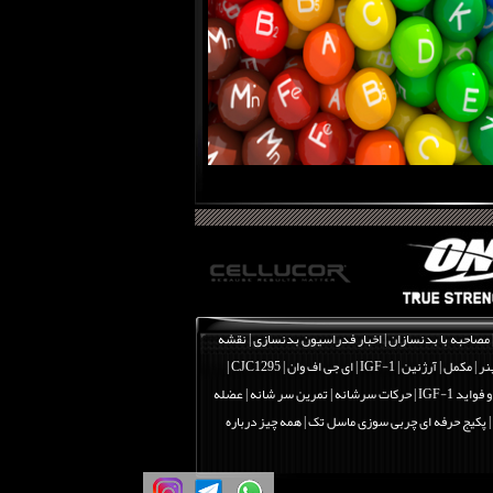
مصاحبه با بدنسازان
|
اخبار فدراسیون بدنسازی
|
نقشه
نر
|
مکمل
|
آرژنین
|
IGF-1 | ای جی اف وان
|
CJC1295 |
اید IGF-1
|
حرکات سرشانه | تمرین سر شانه | عضله
|
پکیج حرفه ای چربی سوزی ماسل تک
|
همه چیز درباره