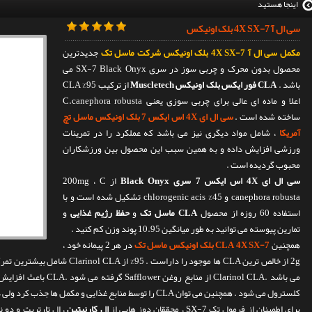
اینجا هستید
سی ال آ 4X SX-7 بلک اونیکس
مکمل سی ال آ 4X SX-7 بلک اونیکس شرکت ماسل تک
جدیدترین
محصول بدون محرک و چربی سوز در سری SX-7 Black Onyx می
باشد .
CLA فور ایکس بلک اونیکس Muscletech
از ترکیب 95% CLA
اعلا و ماده ای عالی برای چربی سوزی یعنی C.canephora robusta
ساخته شده است .
سی ال ای 4X اس ایکس 7 بلک اونیکس ماسل تچ
آمریکا
، شامل مواد دیگری نیز می باشد که عملکرد را در تمرینات
ورزشی افزایش داده و به همین سبب این محصول بین ورزشکاران
محبوب گردیده است .
سی ال ای 4X اس ایکس 7 سری Black Onyx
از 200mg ، C
canephora robusta و 45% chlorogenic acis تشکیل شده است و با
استفاده 60 روزه از محصول
CLA ماسل تک
و
حفظ رژیم غذایی
و
تمارین پیوسته می توانید به طور میانگین 10.95 پوند وزن کم کنید .
همچنین
CLA 4X SX-7 بلک اونیکس ماسل تک
در هر 2 پیمانه خود ،
می باشد .Clarinol CLA از 
کلسترول می شود . همچنین می توان CLA را توسط منابع غذایی و مکمل ها جذب کرد ولی در بدن ساخته نمی شود .
برای اطمینان از فرمول تک SX-7 ، محققان دوز هایی از
ال کارنیتین
، ال تارتریت و دو نوع Garcinia 