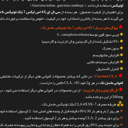
اونیکس
استفاده کرده اند. ( Garcinia indiac , garcinia cambuja )
برای اطمینان از کیفیت محصول ، هر بسته از
سی ال ای 4X اس ایکس 7 بلک اونیکس Muscletech
می گیرند تا هر بسته از بالاترین استادارد خود در کیفیت ، خلوص و استقامت برخورداد باشد
★
ویژگی های سی ال آ 4X اس ایکس 7 بلک اونیکس ماسل تک :
✵
چربی سوز قوی توسط C. canephora robusta
✵
95% تشکیل شده از ال کارنیتین و ال تارتریت و گارسینیا
✵
بدون محرک
✵
افزایش متابولیسم
✵
افزایش سیستم دفاعی
✵
کنترل کلسترول
★
Clarinol CLA :
در حالی که بیشتر محصولات کمپانی های دیگر از ترکیبات مختلفی استفاده 
کمپانی ماسل تک
در هر 2g خود 95% ، CLA خالص را داراست .
★
ال کارنیتین و ال تارتریت :
از این محصولات در کمپانی های دیگر استفاده نمی شود ، در حالی که A 4X SX-7
500mg از این دو ماده باشد .
⁂
طریقه مصرف CLA 4X SX-7 بلک اونیکس ماسل تک :
✵
هر روز 2 بار و هر بار 30 تا 60 دقیقه قبل از وعده های اصلی غذا ، 2 کپسول استفاده شود .
✵
برای دوز بیشتر CLA ، 2 وعده بیشتر و هر بار 2 کپسول استفاده کنید .
✵
برای نتیجه بهتر تا 60 روز قرص را به همراه حفظ رژیم غذایی و تمارین پیوسته مصرف کنید.