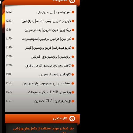
محصولات
آمینو اسید | بی سی ای ای
(292)
قبل از تمرین | پمپ عضله | پمپاژخون
(243)
ریکاوری | حین تمرین | بعد ازتمرین
(33)
کراتین | کراتین ترکیبی | منوهیدرات
(170)
کربوهیدرات | کربو پروتئین | گینر
(149)
پروتئین | پروتئین وی | کازئین
(288)
کاهش وزن|چربی سوز|قرص لاغری
(238)
گلوتامین | بعد از تمرین
(91)
عضله ساز | پروهورمون | پاراهورمون
(154)
ویتامین | HMB | دیگر محصولات
(555)
ال کارنیتین | CLA | کافئین
(151)
نظرسنجی
نظر شما در مورد استفاده از مکمل های ورزشی