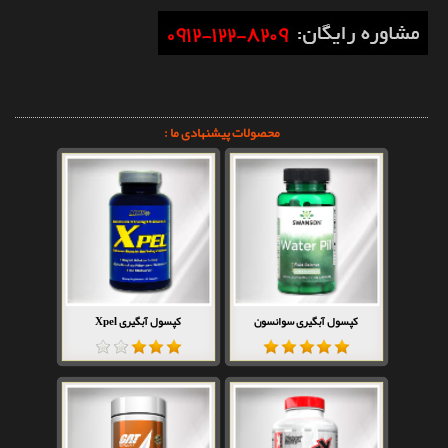
محصولات پیشنهادی ما :
کپسول آبگیری سوانسون
کپسول آبگیری Xpel