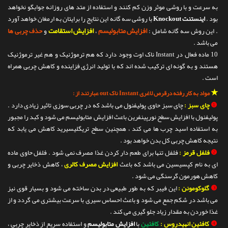
به سرعت و با روشی موثر وزن کم کنند و استفاده از متد های روزانه جوابگو نخواهد
بود .
اینستنت Knockout
با روشی سه گانه این نتایج را برایتان به ارمغان خواهد آورد
افزایش متابولیسم
افزایش استقامت
. این روش سه گانه شامل :
،
و
حذف چربی ها
می باشد .
10 ماده فعال در Instant ناک اوت وجود دارد که هم ترموژنیک و هم غیر ترموژنیک
هستند و به گونه ای ترکیب شده اند که با تولید انرژی فزاینده و کاهش چربی همراه
است .
★
مواد به کار رفته درقرص لاغری Instant ناک out عبارتند از :
❶
چای سبز :
چای سبز حاوی پولیفنول می باشد که در چربی سوزی تاثیر زیادی دارد .
پولیفنول با افزایش سطح نورپینفرین باعث افزایش متابولیسم می شود و کبد را مجبور
به استفاده اسید چرب ها می کند ، همچنین سطح تریگلیسیرید کاهش می یابد که
نتیجه کاهش چربی کل بدن خواهد بود .
❷
فلفل قرمز :
فلفل تنها برای طعم دار کردن غذا مصرف نمی شود . فلفل حاوی ماده
ای به نام کپسیسین می باشد که باعث
افزایش مصرف کالری
، کاهش ذخایر چربی و
کاهش هورمون گرسنگی می شود .
❸
گلوکومونن :
این فیبر که به طور طبیعی در بدن ساخته می شود و بسیار قوی نیز
می باشد در شکم جمع می شود و باعث احساس سیری با سرعت بیشتری می گردد و از
غذا خوردن به مقدار زیاد جلو گیری می کند .
❹
کافئین انهیدروس :
کافئین
با
افزایش متابولیسم
و استفاده سریع از ذخایر چربی ،