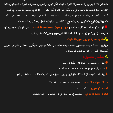
کاهش 30% چربی را به همراه دارد . البته اگر قبل از تمرین مصرف شود . همچنین قند
خون را به مدت طولانی تری بالا نگه می دارد که یکی از راه های بسیار عالی برای کنترل
کردن اشتها می باشد و چون در حالت انهیدروس ارائه می شود ، به این معنا می باشد
که
بهترین نوع کافئین
، بدون هیچ ناخالصی در این مکمل به کار رفته است .
❺
از دیگر مواد به کار رفته در
چربی سوز Instant Knockout
می توان به
پیپرین
،
قهوه سبز
،
ویتامین B6
و
B12 ، GTF کرومیوم
و
زینک
اشاره کرد .
⁂
نحوه مصرف چربی سوز ناک اوت :
روزی 4 عدد ، یک کپسول صبح ، یک عدد در هنگام ظهر ، دیگری بعد از ظهر و آخرین
کپسول قبل از خواب مصرف شود .
⚠
هشدار محصول :
✵
دور از دسترس کودکان نگه دارید
✵
بیش از دوز توصیه شده مصرف نکنید .
✵
بهتر است بعد از استفاده از این چربی سوز قوی تحرک مناسب داشته باشید .
شرکت تولید کننده :
Instant Knockout
آمریکا
تعداد کپسول :
120 عدد
مورد استفاده برای :
نهایت چربی سوزی در کمترین زمان مکمن