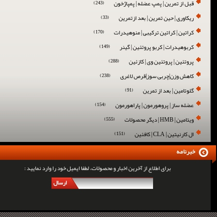
قبل از تمرین | پمپ عضله | پمپاژخون
(243)
ریکاوری | حین تمرین | بعد ازتمرین
(33)
کراتین | کراتین ترکیبی | منوهیدرات
(170)
کربوهیدرات | کربو پروتئین | گینر
(149)
پروتئین | پروتئین وی | کازئین
(288)
کاهش وزن|چربی سوز|قرص لاغری
(238)
گلوتامین | بعد از تمرین
(91)
عضله ساز | پروهورمون | پاراهورمون
(154)
ویتامین | HMB | دیگر محصولات
(555)
ال کارنیتین | CLA | کافئین
(151)
خبرنامه
برای اطلاع از آخرین اخبار و محصولات، لطفا ایمیل خود را وارد نمایید :
ارسال