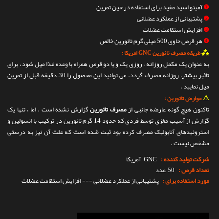
❶
آمینو اسید مفید برای استفاده در حین تمرین
❷
پشتیبانی از عملکرد عضلانی
❸
افزایش استقامت عضلات
❹
هر قرص حاوی 500 میلی گرم تائورین خالص
⁂
طریقه مصرف تائورین GNC امریکا :
به عنوان یک مکمل روزانه ، روزی یک و یا دو قرص همراه با وعده غذا میل شود ، برای
تاثیر بیشتر، روزانه مصرف گردد. می توانید این محصول را 30 دقیقه قبل از تمرین
میل نمایید .
⚠
عوارض تائورین :
تاکنون هیچ گونه عارضه جانبی از
مصرف تائورین
گزارش نشده است . اما ، تنها یک
گزارش از آسیب مغزی توسط فردی که حدود 14 گرم تائورین در ترکیب با انسولین و
استروئیدهای آنابولیک مصرف کرده بود ثبت شده است که علت آن نیز به درستی
مشخص نیست .
شرکت تولید کننده :
GNC
آمریکا
تعداد قرص :
50 عدد
مورد استفاده برای :
پشتیبانی از عملکرد عضلانی --- افزایش استقامت عضلات