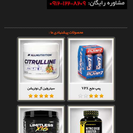
محصولات پیشنهادی ما :
پمپ مایع VPX
سیترولین آل نوتریشن