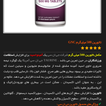
تماس با ما
تائورین 500 میلیگرم GNC
مکمل تائورین 500 میلی گرم
شرکت جی ان سی
یک
آمینو اسید
برای افزایش
استقامت
ورزشکاران
در حین تمرین می باشد .
TAURINE جی ان سی آمریکا
یک گوگرد نیمه
ضروری حاوی اسید آمینه مشتق شده از متابولیسم متیونین و سیتین است که
تاثیرات مفیدی بر بهبود بیماری هایی نظیر صرع ، فشار خون بالا ، نارسایی قلب و دیابت
داشته است و استقامت عضلات را در حین تمرین به شدت افزایش می دهد. علاوه بر
این ، به عنوان آنتی اکسیدان ، ممکن است در بیماری های نورودنژراتیک و
آترواسکلروز مفید باشد .
تائورین
با افزایش سطح آنزیم های آنتی اکسیدان ، سوپراکسید دیسموتاز ، گلوتاتین
پراکسیداز و کاتالاز ، سطوح اکسیژن واکنش دهنده را کاهش می دهد .
✔
ویژگی های محصول تائورین جی ان سی :