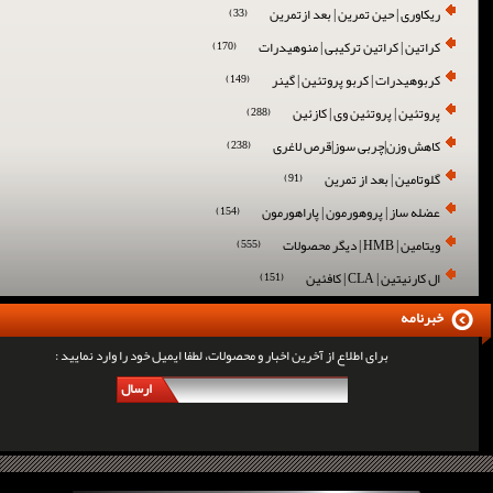
ریکاوری | حین تمرین | بعد ازتمرین
(33)
کراتین | کراتین ترکیبی | منوهیدرات
(170)
کربوهیدرات | کربو پروتئین | گینر
(149)
پروتئین | پروتئین وی | کازئین
(288)
کاهش وزن|چربی سوز|قرص لاغری
(238)
گلوتامین | بعد از تمرین
(91)
عضله ساز | پروهورمون | پاراهورمون
(154)
ویتامین | HMB | دیگر محصولات
(555)
ال کارنیتین | CLA | کافئین
(151)
خبرنامه
برای اطلاع از آخرین اخبار و محصولات، لطفا ایمیل خود را وارد نمایید :
ارسال