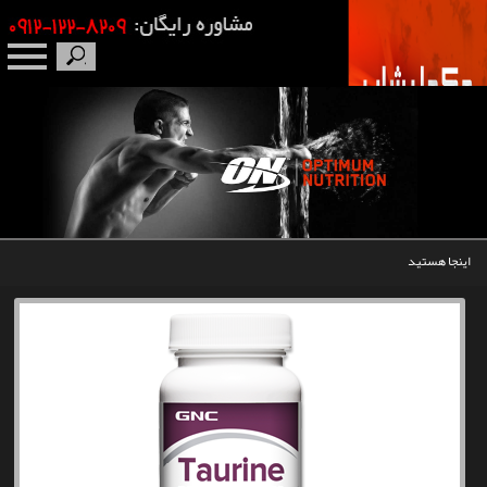
صفحه نخست
درباره ما
برندها
اینجا هستید
مکمل بدنسازی
محصولات
اخبار
مقالات