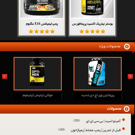
بوستر نیتریک اکسید پریمافورس
پمپ لیمیتلس X16 مگنوم
محصولات ویژه
prev
next
پروتئین وی اچ دی جدید
مولتی اپتیمن اپتیموم
محصولات
آمینو اسید | بی سی ای ای
(292)
قبل از تمرین | پمپ عضله | پمپاژخون
(243)