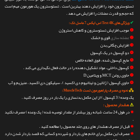
تستوسترون خود را افزایش دهند بهترین است . تستوسترون یک هورمون مهم است
که حجم و قدرت عضلات را افزایش می دهد .
✔
ویژگی های Test 4K اس ایکس 7 ماسل تک :
❶
موجب افزایش تستوسترون و کاهش استروژن
❷
عضله سازی
قوی و خشک
❸
افزایش چگالی بدن
❹
دو کپسول در یک کپسول
❺
مایع کپسول شده ، فوق العاده خالص
❻
کپسول داخلی ، مواد تشکیل دهنده را در حالت فعال نگهداری می کند .
❼
حاوی روغن MCT و ویتامین D
❽
حاوی کپسول ( ژلاتین و تیتانیوم دی اکسید ) ، سیلیکون دی اکسید ، منیزیم و آب
⁂
نحوه ی مصرف پاراهورمون تست MuscleTech :
یک وعده ( 3 کپسول ) از این مکمل بدنسازی را یک بار در روز مصرف کنید .
⚠
هشدار محصول :
✵
در طول 24 ساعت شبانه روز بیشتر از مقدار توصیه شده ( یک وعده ) مصرف نکنید
.
✵
قبل از مصرف هشدار های روی جلد محصول را مطالعه کنید .
✵
مصرف این مکمل برای خانم های باردار و شیرده و کسانی که قصد باردار شدن دارد