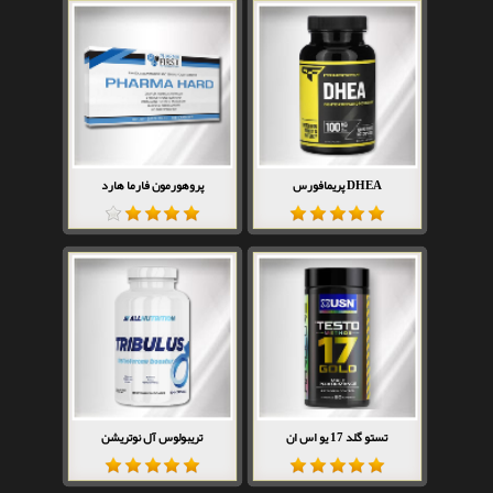
DHEA پریمافورس
پروهورمون فارما هارد
تستو گلد 17 یو اس ان
تریبولوس آل نوتریشن