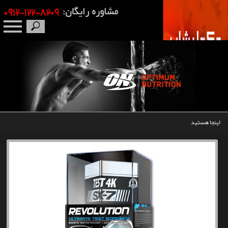
صفحه نخست
درباره ما
برندها
اینجا هستید
مکمل بدنسازی
محصولات
اخبار
مقالات