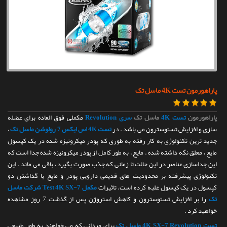
تماس با ما
پاراهورمون تست 4K ماسل تک
پاراهورمون
تست 4K
ماسل تک
سری Revolution
مکملی فوق العاده برای عضله
سازی و افزایش تستوسترون می باشد . در
تست 4K اس ایکس 7 رولوشن ماسل تک
،
جدید ترین تکنولوژی به کار رفته به طوری که پودر میکرونیزه شده در یک کپسول
مایع ، معلق نگه داشته شده . مایع ، به طور کامل از پودر میکرونیزه شده جدا است که
این جداسازی عناصر در این حالت تا زمانی که جذب صورت بگیرد ، باقی می ماند . این
تکنولوژی پیشرفته بر محدودیت های قدیمی دارویی پودر و مایع با گذاشتن دو
کپسول در یک کپسول غلبه کرده است. تاثیرات
مکمل Test 4K SX-7 شرکت ماسل
تک
را بر افزایش تستوسترون و کاهش استروژن پس از گذشت 7 روز مشاهده
خواهید کرد .
تست 4K SX-7 Revolution ماسل تک
برای مردانی که می خواهند به طور طبیعی