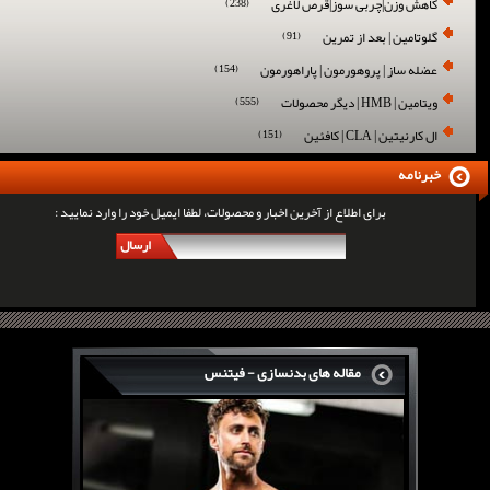
کاهش وزن|چربی سوز|قرص لاغری
(238)
گلوتامین | بعد از تمرین
(91)
عضله ساز | پروهورمون | پاراهورمون
(154)
ویتامین | HMB | دیگر محصولات
(555)
ال کارنیتین | CLA | کافئین
(151)
خبرنامه
برای اطلاع از آخرین اخبار و محصولات، لطفا ایمیل خود را وارد نمایید :
ارسال
مقاله های بدنسازی - فیتنس
سرگی کنستانس چگونه بر روی بازو های فوق العاده...