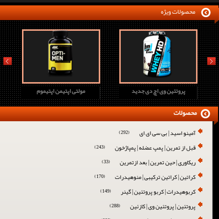
محصولات ویژه
prev
next
پروتئین وی اچ دی جدید
مولتی اپتیمن اپتیموم
محصولات
آمینو اسید | بی سی ای ای
(292)
قبل از تمرین | پمپ عضله | پمپاژخون
(243)
ریکاوری | حین تمرین | بعد ازتمرین
(33)
کراتین | کراتین ترکیبی | منوهیدرات
(170)
کربوهیدرات | کربو پروتئین | گینر
(149)
پروتئین | پروتئین وی | کازئین
(288)