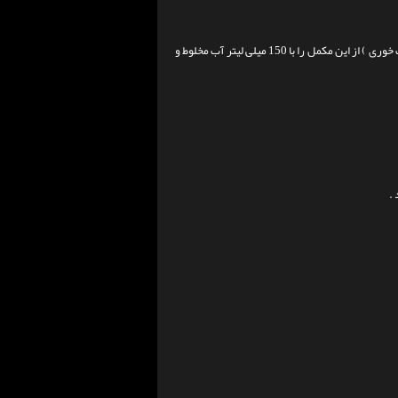
هنگام صبح پس از بیداری ، بعد از تمرین یا زمان خواب ، 25 میلی لیتر ( حدود 2 قاشق سوپ خوری ) از این مکمل را با 150 میلی لیتر آب مخلوط و
.