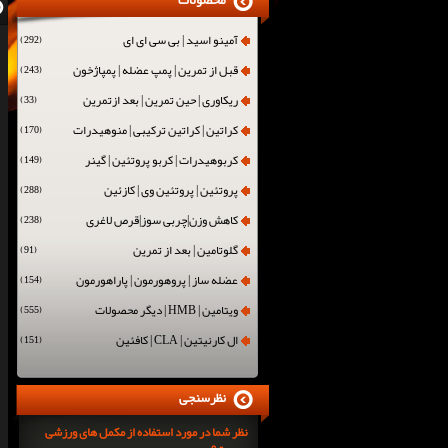
محصولات
آمینو اسید | بی سی ای ای
(292)
قبل از تمرین | پمپ عضله | پمپاژخون
(243)
ریکاوری | حین تمرین | بعد ازتمرین
(33)
کراتین | کراتین ترکیبی | منوهیدرات
(170)
کربوهیدرات | کربو پروتئین | گینر
(149)
پروتئین | پروتئین وی | کازئین
(288)
کاهش وزن|چربی سوز|قرص لاغری
(238)
گلوتامین | بعد از تمرین
(91)
عضله ساز | پروهورمون | پاراهورمون
(154)
ویتامین | HMB | دیگر محصولات
(555)
ال کارنیتین | CLA | کافئین
(151)
نظرسنجی
نظر شما در مورد استفاده از مکمل های ورزشی