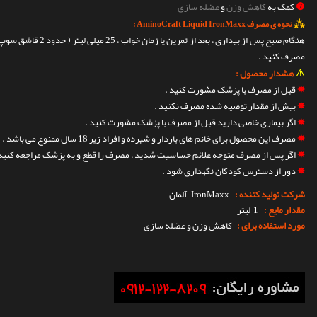
❼
کمک به
کاهش وزن
و
عضله سازی
⁂
نحوه ی مصرف AminoCraft Liquid IronMaxx :
مصرف کنید .
⚠
هشدار محصول :
✵
قبل از مصرف با پزشک مشورت کنید .
✵
بیش از مقدار توصیه شده مصرف نکنید .
✵
اگر بیماری خاصی دارید قبل از مصرف با پزشک مشورت کنید .
✵
مصرف این محصول برای خانم های باردار و شیرده و افراد زیر 18 سال ممنوع می باشد .
✵
اگر پس از مصرف متوجه علائم حساسیت شدید ، مصرف را قطع و به پزشک مراجعه کنید 
✵
دور از دسترس کودکان نگهداری شود .
شرکت تولید کننده :
IronMaxx
آلمان
مقدار مایع :
1 لیتر
مورد استفاده برای :
کاهش وزن و عضله سازی