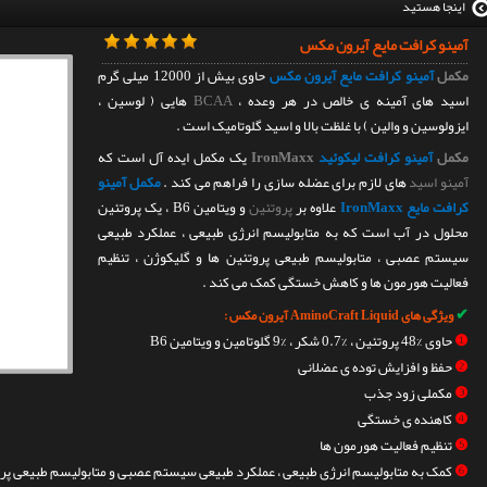
اینجا هستید
آمینو کرافت مایع آیرون مکس
مکمل
آمینو کرافت مایع آیرون مکس
حاوی بیش از 12000 میلی گرم
اسید های آمینه ی خالص در هر وعده ،
BCAA
هایی ( لوسین ،
ایزولوسین و والین ) با غلظت بالا و اسید گلوتامیک است .
مکمل
آمینو کرافت لیکوئید
IronMaxx
یک مکمل ایده آل است که
آمینو اسید
های لازم برای عضله سازی را فراهم می کند .
مکمل آمینو
کرافت مایع IronMaxx
علاوه بر
پروتئین
و ویتامین B6 ، یک پروتئین
محلول در آب است که به متابولیسم انرژی طبیعی ، عملکرد طبیعی
سیستم عصبی ، متابولیسم طبیعی پروتئین ها و گلیکوژن ، تنظیم
فعالیت هورمون ها و کاهش خستگی کمک می کند .
✔
ویژگی های AminoCraft Liquid آیرون مکس :
❶
حاوی %48 پروتئین ، %0.7 شکر ، %9 گلوتامین و ویتامین B6
❷
حفظ و افزایش توده ی عضلانی
❸
مکملی زود جذب
❹
کاهنده ی خستگی
❺
تنظیم فعالیت هورمون ها
❻
کمک به متابولیسم انرژی طبیعی ، عملکرد طبیعی سیستم عصبی و متابولیسم طبیعی پرو