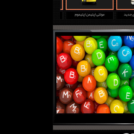
چ دی جدید
مولتی اپتیمن اپتیموم
پروتئین وی گلد استاندارد