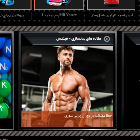
آمینو اسید کارنیور ماسل مدز
پمپ جدید 1MR Vortex
پروتئین وی ا
مقاله های بدنسازی - فیتنس
حفظ عضلات در دوران چربی سوزی