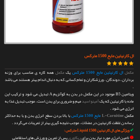
تماس با ما
ال کارنیتین مایع 1500 مترکس
مکمل
ال کارنیتین مایع 1500 مترکس
یک
مکمل
همه کاره ی مناسب برای وزنه
برداران ، دوندگان ، ورزشکاران و تمام کسانی که به دنبال اندام بهتر هستند می باشد
.
ویتامین B5 موجود در این مکمل در بدن به کوآنزیم A تبدیل می شود و ترکیب این
ماده با کارنیتین که یک
آمینو اسید
مهم و ضروری برای بدن است ، موجب تبدیل غذا به
انرژی می شود .
مکمل
L-Carnitine
مایع 1500 مترکس
با بالا بردن سطح انرژی بدن و با به حداکثر
رساندن غلظت کارنیتین در عضلات ، موجب نتیجه گیری بهتر از تمرینات می گردد .
✔
ویژگی های ال کارنیتین Liquid 1500 مترکس :
❶
تامین انرژی مورد نیاز بدن برای
ریکاوری
پس از تمرین و ورزش های استقامتی