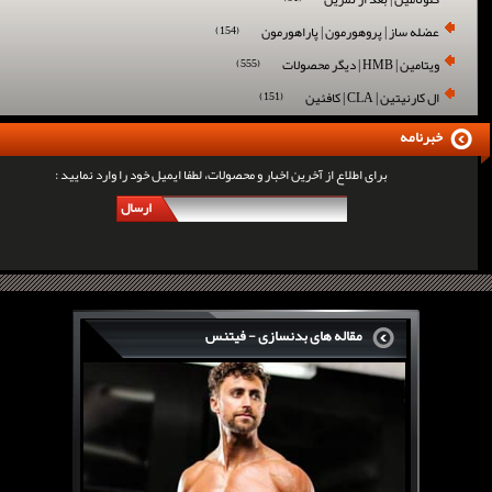
عضله ساز | پروهورمون | پاراهورمون
(154)
ویتامین | HMB | دیگر محصولات
(555)
ال کارنیتین | CLA | کافئین
(151)
خبرنامه
برای اطلاع از آخرین اخبار و محصولات، لطفا ایمیل خود را وارد نمایید :
ارسال
مقاله های بدنسازی - فیتنس
سرگی کنستانس چگونه بر روی بازو های فوق العاده...
روش های افزایش پیک بازو
فارماتون چیست؟