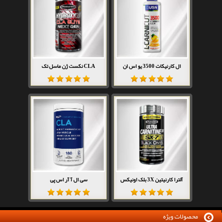
ال کارنیکات 3500 یو اس ان
CLA نکست ژن ماسل تک
آلترا کارنیتین 3X بلک اونیکس
سی ال آ آر اس پی
محصولات ویژه