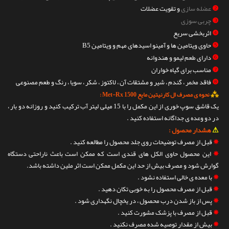
❷
عضله سازی
و تقویت عضلات
❸
چربی سوزی
❹
اثربخشی سریع
❺
حاوی ویتامین ها و آمینو اسیدهای مهم و ویتامین B5
❻
دارای طعم لیمو و هندوانه
❼
مناسب برای گیاه خواران
❽
فاقد مخمر ، گندم ، شیر و مشتقات آن ، لاکتوز ، شکر ، سویا ، رنگ و طعم مصنوعی
⁂
نحوه ی مصرف ال کارنیتین مایع 1500 Met-Rx :
یک قاشق سوپ خوری از این مکمل را با 15 میلی لیتر آب ترکیب کنید و روزانه دو بار ،
در دو وعده ی جداگانه استفاده کنید .
⚠
هشدار محصول :
✵
قبل از مصرف توضیحات روی جلد محصول را مطالعه کنید .
✵
این محصول حاوی الکل های قندی است که ممکن است باعث ناراحتی دستگاه
گوارش شود و مصرف بیش از حد این مکمل ممکن است اثر ملین داشته باشد.
✵
با معده ی خالی استفاده نشود .
✵
قبل از مصرف محصول را به خوبی تکان دهید .
✵
پس از باز شدن درب محصول ، در یخچال نگهداری شود .
✵
قبل از مصرف با پزشک مشورت کنید .
✵
بیش از مقدار توصیه شده مصرف نکنید .