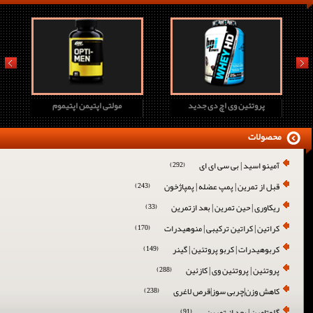
prev
next
پروتئین وی اچ دی جدید
مولتی اپتیمن اپتیموم
محصولات
آمینو اسید | بی سی ای ای
(292)
قبل از تمرین | پمپ عضله | پمپاژخون
(243)
ریکاوری | حین تمرین | بعد ازتمرین
(33)
کراتین | کراتین ترکیبی | منوهیدرات
(170)
کربوهیدرات | کربو پروتئین | گینر
(149)
پروتئین | پروتئین وی | کازئین
(288)
کاهش وزن|چربی سوز|قرص لاغری
(238)
گلوتامین | بعد از تمرین
(91)