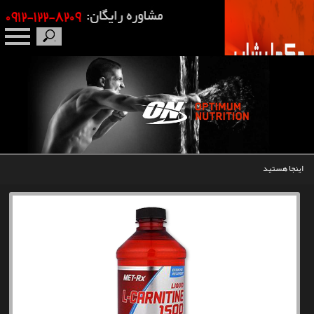
صفحه نخست
درباره ما
برندها
اینجا هستید
مکمل بدنسازی
محصولات
اخبار
مقالات