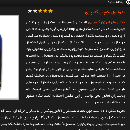
اینجا هستید
مایوفیوژن کمپانی گاسپاری
مکمل مایوفیوژن گاسپاری
نام یکی از معروفترین مکمل های پروتئینی
جهان است که در دسته مکمل های mrp قرار می گیرد یعنی تماماً خالص
از پروتئین وی نیست بلکه از چندین ترکیب پروتئین استفاده می کند .
در حال حاضر و در سال 2011 بعد از استقبال جهانی فوق العاده از
مایوفیوژن هیدرو که نمونه هیدرولیزه شده مایوفیوژن معمولی بود
کمپانی گاسپاری دست به تهیه نمونه پروبولیک این محصول زده است و
با فاصله کمی نسبت به عرضه مایوفیوژن هیدرو به بازار جهانی معرفی
شده است که ما یعنی سایت بادی شاپ برای اولین بار در ایران به زبان
فارسی آن را خدمت شما معرفی می کنیم . مایوفیوژن بروبولیک قصد
کسب محبوبیت مایوفیوژن هیدرو نیست بلکه برای بدنسازان حرفه ای
طراحی شده است . این موضوع که گفتم به این معنی نیست که
بدنسازان آماتور نمی توانند از این مکمل استفاده کنند بلکه منظور
هدف تولید این محصول است .
تجربه نشان داده است چون تعداد بدنسازان آماتور بیشتر از بدنسازان حرفه ای است که رژ
دسته مکمل های پروبولیک کمتر است . مایوفیوژن کمپانی گاسپاری سری اول ترکیبی از س
دیر هضم بودند یعنی پروتئین این محصول 3 حالت جذب به ماهیچه