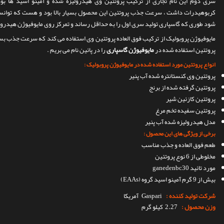
سری دوم این نام تجاری از ترکیب پروتئین وی هیدرولیزه شده و آمینو اسید ها ب
شود طوری که گاسپاری تولید سری اول را به حداقل رساند و تمرکز روی مایوفیوژن هیدرول
مایوفیوژن پروبولیک از ترکیب فوق العاده پروتئین وی استفاده می کند که سرعت جذب بسیار
پروتئین استفاده شده در
مایوفیوژن گاسپاری
را در پائین نام می بریم .
انواع پروتئین مورد استفاده شده در مایوفیوژن پروبولیک :
پروتئین وی کنستانتره شده آب پنیر
پروتئین گرفته شده از برنج
پروتئین کازئین شیر
پروتئین سفیده تخم مرغ
مدل هیدرولیزه شده آب پنیر
برخی از ویژگی های این محصول :
طعم فوق العاده و جذب مناسب
مخلوطی از 6 نوع پروتئین
مورد تائید ganedenbc30
بیش از 9 گرم آمینو اسید گروه (EAAs)
شرکت تولید کننده :
Gaspari
آمریکا
وزن محصول :
2.27 کیلو گرم