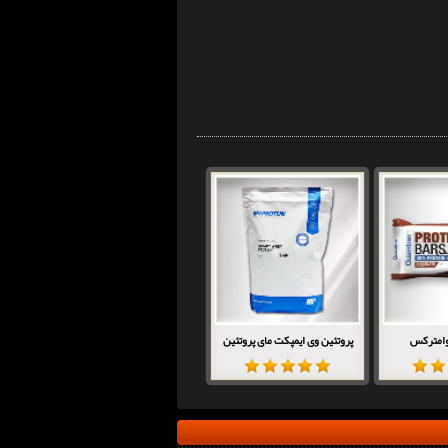
کوامترکس
پروتئین وی ایمپکت مای پروتئین