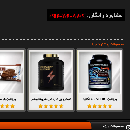
محصولات پیشنهادی ما :
پروتئین QUATTRO مگنوم
هیدرو وی هاردکور باتری ناتریشن
پروتئین بار 
محصولات ویژه