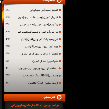
محصولات
آمینو اسید | بی سی ای ای
(292)
قبل از تمرین | پمپ عضله | پمپاژخون
(243)
ریکاوری | حین تمرین | بعد ازتمرین
(33)
کراتین | کراتین ترکیبی | منوهیدرات
(170)
کربوهیدرات | کربو پروتئین | گینر
(149)
پروتئین | پروتئین وی | کازئین
(288)
کاهش وزن|چربی سوز|قرص لاغری
(238)
گلوتامین | بعد از تمرین
(91)
عضله ساز | پروهورمون | پاراهورمون
(154)
ویتامین | HMB | دیگر محصولات
(555)
ال کارنیتین | CLA | کافئین
(151)
نظرسنجی
نظر شما در مورد استفاده از مکمل های ورزشی