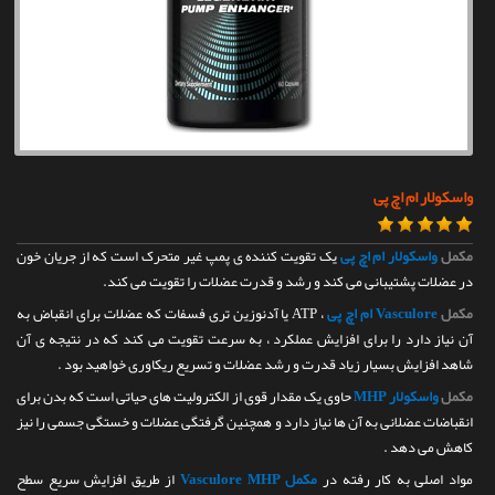
تماس با ما
واسکولار ام اچ پی
مکمل
واسکولار ام اچ پی
یک تقویت کننده ی پمپ غیر متحرک است که از جریان خون
در عضلات پشتیبانی می کند و رشد و قدرت عضلات را تقویت می کند.
مکمل
Vasculore ام اچ پی
، ATP یا آدنوزین تری فسفات که عضلات برای انقباض به
آن نیاز دارد را برای افزایش عملکرد ، به سرعت تقویت می کند که در نتیجه ی آن
شاهد افزایش بسیار زیاد قدرت و رشد عضلات و تسریع ریکاوری خواهید بود .
مکمل
واسکولار MHP
حاوی یک مقدار قوی از الکترولیت های حیاتی است که بدن برای
انقباضات عضلانی به آن ها نیاز دارد و همچنین گرفتگی عضلات و خستگی جسمی را نیز
کاهش می دهد .
مواد اصلی به کار رفته در
مکمل Vasculore MHP
از طریق افزایش سریع سطح