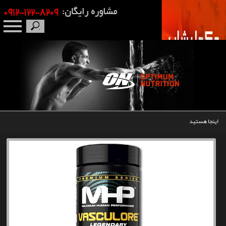
صفحه نخست
درباره ما
برندها
اینجا هستید
مکمل بدنسازی
محصولات
اخبار
مقالات