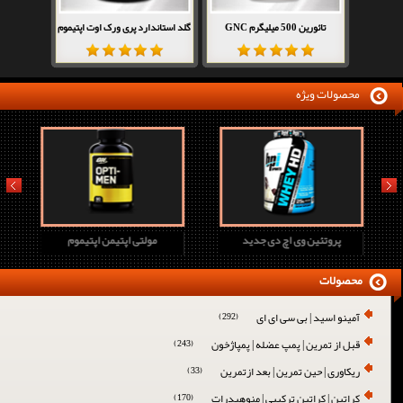
تائورین 500 میلیگرم GNC
گلد استاندارد پری ورک اوت اپتیموم
محصولات ویژه
prev
next
پروتئین وی اچ دی جدید
مولتی اپتیمن اپتیموم
محصولات
آمینو اسید | بی سی ای ای
(292)
قبل از تمرین | پمپ عضله | پمپاژخون
(243)
ریکاوری | حین تمرین | بعد ازتمرین
(33)
کراتین | کراتین ترکیبی | منوهیدرات
(170)