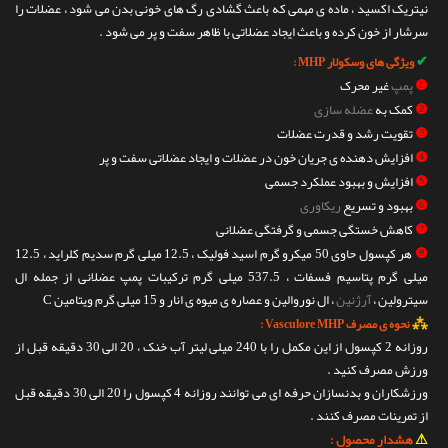
نیتریک اکسید ، ماده ی مهمی که باعث گشادی رگ های خونی بدن می شود ، عضلات را
سرشار از خون کرده و باعث ایجاد عضلاتی با ظاهر سفت و پر می شود .
✔
ویژگی های وسکولار MHP :
❶
پمپ
غیر محرک
❷
کمک به
عضله سازی
❸
تقویت رشد و قدرت عضلات
❹
افزایش دهنده ی جریان خون در عضلات و ایجاد عضلاتی سفت و پر
❺
افزایش و بهبود عملکرد جسمی
❻
بهبود و تسریع
ریکاوری
❼
کاهش خستگی جسمی و گرفتگی عضلانی
❽
هر کپسول حاوی 50 میکرو گرم اسید فولیک ، 12.5 میلی گرم سدیم کلراید ، 12.5
میلی گرم پتاسیم فسفات ، 537.5 میلی گرم ترکیبات پمپ عضلانی از جمله ال
سیترولین ،
آرژنین
، ال نوروالین و عصاره ی میوه ی انار و 15 میلی گرم ویتامین C
⁂
نحوه ی مصرف Vasculore MHP :
روزانه 2 کپسول از این مکمل را با 240 میلی لیتر آب خنک ، 20 الی 30 دقیقه قبل از
ورزش مصرف کنید .
ورزشکاران و بدنسازان حرفه ای می توانند روزانه 4 کپسول را 20 الی 30 دقیقه قبل
از تمرینات مصرف کنند .
⚠
هشدار محصول :