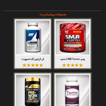
محصولات پیشنهادی ما :
پمپ 1MR Vortex جدید
ال آرژنین گت اسپورت