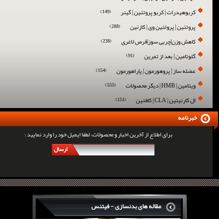
کربوهیدرات | کربو پروتئین | گینر
(149)
پروتئین | پروتئین وی | کازئین
(288)
کاهش وزن|چربی سوز|قرص لاغری
(238)
گلوتامین | بعد از تمرین
(91)
عضله ساز | پروهورمون | پاراهورمون
(154)
ویتامین | HMB | دیگر محصولات
(555)
ال کارنیتین | CLA | کافئین
(151)
خبرنامه
برای اطلاع از آخرین اخبار و محصولات، لطفا ایمیل خود را وارد نمایید :
ارسال
مقاله های بدنسازی - فیتنس