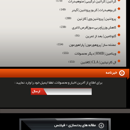
کراتین | کراتین ترکیبی | منوهیدرات
(170)
کربوهیدرات | کربو پروتئین | گینر
(149)
پروتئین | پروتئین وی | کازئین
(288)
کاهش وزن|چربی سوز|قرص لاغری
(238)
گلوتامین | بعد از تمرین
(91)
عضله ساز | پروهورمون | پاراهورمون
(154)
ویتامین | HMB | دیگر محصولات
(555)
ال کارنیتین | CLA | کافئین
(151)
خبرنامه
برای اطلاع از آخرین اخبار و محصولات، لطفا ایمیل خود را وارد نمایید :
ارسال
مقاله های بدنسازی - فیتنس