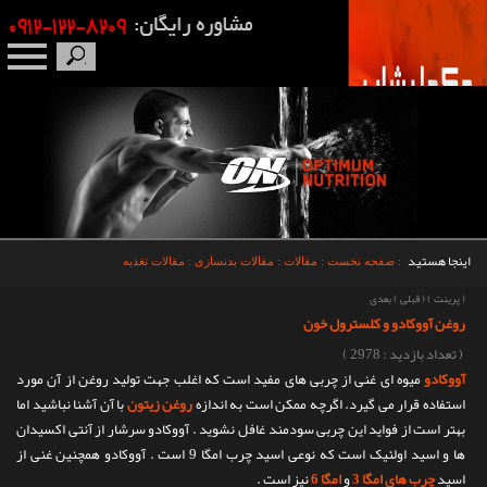
صفحه نخست
درباره ما
برندها
اینجا هستید
:
صفحه نخست
:
مقالات
:
مقالات بدنسازی
:
مقالات تغذیه
مکمل بدنسازی
(
پرینت
)
(
قبلی
)
بعدی
روغن آووکادو و کلسترول خون
محصولات
( تعداد بازدید : 2978 )
آووکادو
میوه ای غنی از چربی های مفید است که اغلب جهت تولید روغن از آن مورد
اخبار
استفاده قرار می گیرد. اگرچه ممکن است به اندازه
روغن زیتون
با آن آشنا نباشید اما
بهتر است از فواید این چربی سودمند غافل نشوید . آووکادو سرشار از آنتی اکسیدان
مقالات
ها و اسید اولئیک است که نوعی اسید چرب امگا 9 است . آووکادو همچنین غنی از
اسید
چرب های امگا 3
و
امگا 6
نیز است .