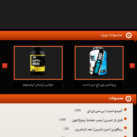
محصولات ویژه
prev
next
پروتئین وی اچ دی جدید
مولتی اپتیمن اپتیموم
محصولات
آمینو اسید | بی سی ای ای
(292)
قبل از تمرین | پمپ عضله | پمپاژخون
(243)
ریکاوری | حین تمرین | بعد ازتمرین
(33)