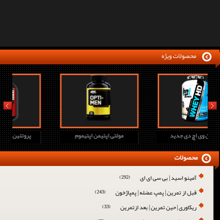
محصولات ویژه
prev
next
پروتئین وی اچ دی جدید
مولتی اپتیمن اپتیموم
پ
محصولات
آمینو اسید | بی سی ای ای
(292)
قبل از تمرین | پمپ عضله | پمپاژخون
(243)
ریکاوری | حین تمرین | بعد ازتمرین
(33)