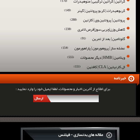
کراتین | کراتین ترکیبی | منوهیدرات
(170)
کربوهیدرات | کربو پروتئین | گینر
(149)
پروتئین | پروتئین وی | کازئین
(288)
کاهش وزن|چربی سوز|قرص لاغری
(238)
گلوتامین | بعد از تمرین
(91)
عضله ساز | پروهورمون | پاراهورمون
(154)
ویتامین | HMB | دیگر محصولات
(555)
ال کارنیتین | CLA | کافئین
(151)
خبرنامه
برای اطلاع از آخرین اخبار و محصولات، لطفا ایمیل خود را وارد نمایید :
ارسال
مقاله های بدنسازی - فیتنس