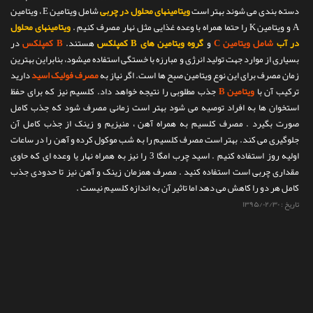
دسته بندی می شوند بهتر است
ویتامینهای محلول در چربی
شامل ویتامین E ، ویتامین
تماس با ما
A و ویتامین K را حتما همراه با وعده غذایی مثل نهار مصرف کنیم .
ویتامینهای محلول
در آب
شامل ویتامین C
و
گروه ویتامین های B کمپلکس
هستند.
B کمپلکس
در
بسیاری از موارد جهت تولید انرژی و مبارزه با خستگی استفاده میشود، بنابراین بهترین
زمان مصرف برای این نوع ویتامین صبح ها است. اگر نیاز به
مصرف فولیک اسید
دارید
ترکیب آن با
ویتامین B
جذب مطلوبی را نتیجه خواهد داد. کلسیم نیز که برای حفظ
استخوان ها به افراد توصیه می شود بهتر است زمانی مصرف شود که جذب کامل
صورت بگیرد . مصرف کلسیم به همراه آهن ، منیزیم و زینک از جذب کامل آن
جلوگیری می کند. بهتر است مصرف کلسیم را به شب موکول کرده و آهن را در ساعات
اولیه روز استفاده کنیم . اسید چرب امگا 3 را نیز به همراه نهار یا وعده ای که حاوی
مقداری چربی است استفاده کنید . مصرف همزمان زینک و آهن نیز تا حدودی جذب
کامل هر دو را کاهش می دهد اما تاثیر آن به اندازه کلسیم نیست .
تاریخ :
۱۳۹۵/۰۲/۳۰