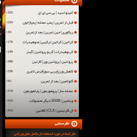
محصولات
آمینو اسید | بی سی ای ای
(292)
ا
قبل از تمرین | پمپ عضله | پمپاژخون
(243)
ه
ریکاوری | حین تمرین | بعد ازتمرین
(33)
م
کراتین | کراتین ترکیبی | منوهیدرات
(170)
کربوهیدرات | کربو پروتئین | گینر
(149)
پروتئین | پروتئین وی | کازئین
(288)
کاهش وزن|چربی سوز|قرص لاغری
(238)
گلوتامین | بعد از تمرین
(91)
عضله ساز | پروهورمون | پاراهورمون
(154)
ویتامین | HMB | دیگر محصولات
(555)
ال کارنیتین | CLA | کافئین
(151)
نظرسنجی
نظر شما در مورد استفاده از مکمل های ورزشی