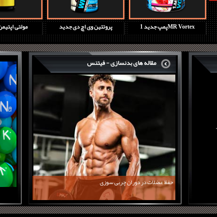
آمینو اسید کارنیور ماسل مدز
پمپ جدید 1MR Vortex
پروتئین وی اچ
مقاله های بدنسازی - فیتنس
حفظ عضلات در دوران چربی سوزی