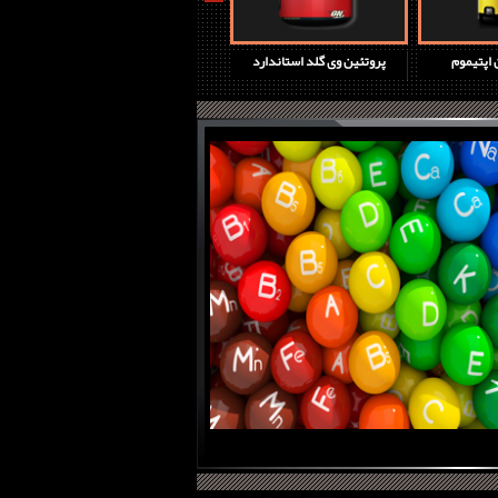
 دی جدید
مولتی اپتیمن اپتیموم
پروتئین وی گلد استاندارد