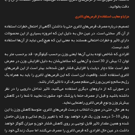
دقت بخوانید.
مزایا و معایب استفاده از قرص‌های لاغری
تصمیم درباره مصرف قرص‌های لاغری حتی با داشتن آگاهی از احتمال خطرات استفاده
از آن کار سختی است. در عین حال به دلیل این که امروزه بسیاری از این محصولات
دارای تاثیر و خطرات احتمالی هستند به معنی این که هیچ‌کس نباید از آن‌ها استفاده
کند، نیست.
افرادی که شاخص توده بدنی آن‌ها (یعنی وزن برحسب کیلوگرم÷ قد برحسب متر به
توان 2) بیش از 30 است و آن‌هایی که سلامتی‌شان به دلیل افزایش وزن در معرض
خطر است مثلا دچار دیابت یا افزایش فشار خون شده‌اند بهتر است از این قرص‌های
لاغری استفاده کنند. واقعیت این است که این قرص‌های لاغری را باید به همراه یک
رژیم سالم و تمرین ورزشی منظم مصرف کرد تا تاثیرگذار باشد.
در صورتی که از داروهای دیگری استفاده می‌کنید، تاثیر تداخل دارویی را در نظر
داشته باشید و قبل از مصرف حتما با پزشک خود مشورت نمایید تا شما را در کاهش
بیش‌تر وزن و نوع قرص لاغری راهنمایی نماید.
به هر حال، حتی در صورت انتخاب درست قرص‌های لاغری، متوسط کاهش وزن با این
روش 10-5 درصد وزن یک فرد خواهد بود که با تغییر رژیم غذایی و ورزش حاصل
شده و همین مقدار تاثیر قابل توجهی بر روی کاهش فشار خون و میزان گلوکز خواهد
داشت.در عین حال افرادی که قرص لاغری را مصرف می‌کنند اما سبک زندگی خود را