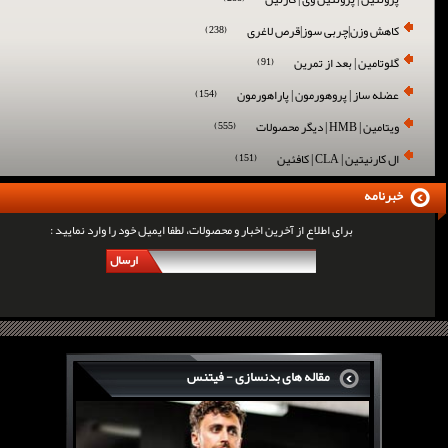
کاهش وزن|چربی سوز|قرص لاغری
(238)
گلوتامین | بعد از تمرین
(91)
عضله ساز | پروهورمون | پاراهورمون
(154)
ویتامین | HMB | دیگر محصولات
(555)
ال کارنیتین | CLA | کافئین
(151)
خبرنامه
برای اطلاع از آخرین اخبار و محصولات، لطفا ایمیل خود را وارد نمایید :
ارسال
مقاله های بدنسازی - فیتنس