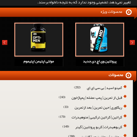
تغییر نمی‌دهد، تضمینی وجود ندارد که به نتیجه دلخواه برسند.
محصولات ویژه
prev
next
پروتئین وی اچ دی جدید
مولتی اپتیمن اپتیموم
محصولات
آمینو اسید | بی سی ای ای
(292)
قبل از تمرین | پمپ عضله | پمپاژخون
(243)
ریکاوری | حین تمرین | بعد ازتمرین
(33)
کراتین | کراتین ترکیبی | منوهیدرات
(170)
کربوهیدرات | کربو پروتئین | گینر
(149)
پروتئین | پروتئین وی | کازئین
(288)