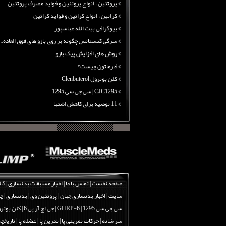
پروتئین ، انواع پروتئین و فواید مصرف پروتئین
کراتین ، انواع کراتین و فواید کراتین
بیوگرافی بیت الله عباسپور
سرگی کنستانس چگونه بر روی بازو های فوق العاده...
روش های افزایش پیک بازو
فارماتون چیست؟
کلن بوترول Clenbuterol
CJC1295 | سی جی سی 1295
11 توصیه برای کاهش اشتها
معرفی یک برنامه غذایی جامع برای افزایش قد
چربی سوزی با چای سبز
بیوگرافی علی تبریزی
منابع پروتئینی غیر گوشتی
آرژنین ، فواید آرژنین و نقش آرژنین در بدن
گلوتامین ، انواع گلوتامین و فواید مصرف گلوتام...
صفحه نخست
|
تماس با ما
|
اخبار مسابقات بدنسازی
|
گال
پروتئین ، انواع پروتئین و فواید مصرف پروتئین
سایت
|
اخبار بدنسازی جهان
|
پروتئین وی
|
بدنسازی
|
چر
کراتین ، انواع کراتین و فواید کراتین
سی جی سی 1295
|
GHRP-6 | جی اچ آر پی 6
|
کلن بوترول | erol
بیوگرافی بیت الله عباسپور
سر شانه
|
حرکات تمرینی پا | تمرین پا | عضله پا
|
تاریخچه