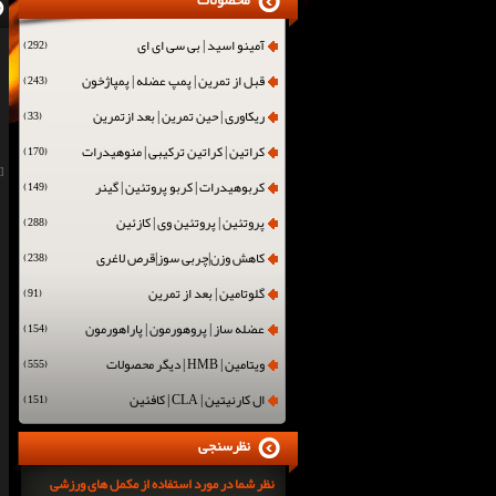
محصولات
آمینو اسید | بی سی ای ای
(292)
قبل از تمرین | پمپ عضله | پمپاژخون
(243)
ریکاوری | حین تمرین | بعد ازتمرین
(33)
کراتین | کراتین ترکیبی | منوهیدرات
(170)
[
کربوهیدرات | کربو پروتئین | گینر
(149)
پروتئین | پروتئین وی | کازئین
(288)
کاهش وزن|چربی سوز|قرص لاغری
(238)
گلوتامین | بعد از تمرین
(91)
عضله ساز | پروهورمون | پاراهورمون
(154)
ویتامین | HMB | دیگر محصولات
(555)
ال کارنیتین | CLA | کافئین
(151)
نظرسنجی
نظر شما در مورد استفاده از مکمل های ورزشی