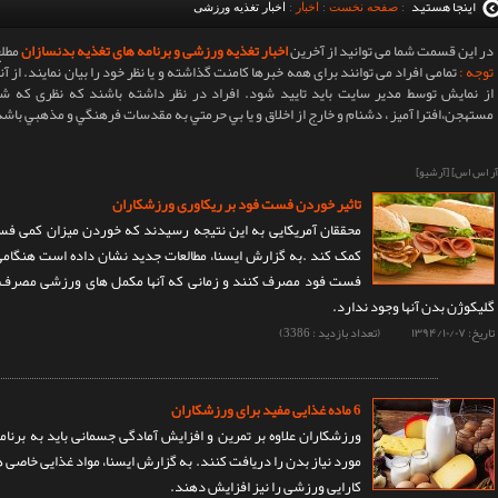
اینجا هستید
:
صفحه نخست
:
اخبار
:
اخبار تغذیه ورزشی
در این قسمت شما می توانید از آخرین
اخبار تغذیه ورزشی و برنامه های تغذیه بدنسازان
مطلع
توجه :
تمامی افراد می توانند برای همه خبرها کامنت گذاشته و یا نظر خود را بیان نمایند. از
از نمایش توسط مدیر سایت باید تایید شود. افراد در نظر داشته باشند که نظری که 
مستهجن،افترا آميز ، دشنام و خارج از اخلاق و يا بي حرمتي به مقدسات فرهنگي و مذهبي باشد
آر اس اس]
[آرشیو]
تاثیر خوردن فست فود بر ریکاوری ورزشکاران
محققان آمریکایی به این نتیجه‌ رسیدند که خوردن میزان کمی فس
کمک کند .به گزارش ایسنا، مطالعات جدید نشان داده است هنگامی
فست فود مصرف کنند و زمانی که آنها مکمل های ورزشی مصرف می
گلیکوژن بدن آنها وجود ندارد.
تاریخ:
۱۳۹۴/۱۰/۰۷
(تعداد بازدید : 3386)
6 ماده غذایی مفید برای ورزشکاران
ورزشکاران علاوه بر تمرین و افزایش آمادگی جسمانی باید به برنامه
مورد نیاز بدن را دریافت کنند. به گزارش ایسنا، مواد غذایی خاصی ه
کارایی ورزشی را نیز افزایش دهند.