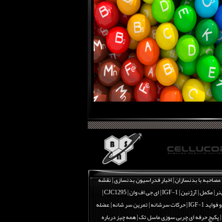
مصاحبه با بدنسازان
|
اخبار فدراسیون بدنسازی
|
نقشه
نر
|
مکمل
|
آرژنین
|
IGF-1 | ای جی اف وان
|
CJC1295 |
اید IGF-1
|
حرکات سرشانه | تمرین سر شانه | عضله
|
پکیج حرفه ای چربی سوزی ماسل تک
|
همه چیز درباره