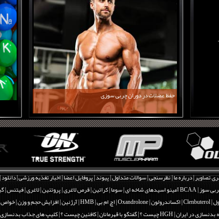
حفظ عضلات در دوران چربی سوزی
ری تصاویر
|
درباره ما
|
نظرسنجی
|
سوالات متداول
|
پیوند
|
پروفایل اعضا
|
اخبار تغذیه ورزشی
|
دانلود
|
بی سوز
|
BCAA آمینو اسیدهای شاخه ای
|
سوما
|
کراتین
|
قرص لاغری
|
پروتئین
|
لاغری
|
فیتنس
|
گی
Clenbut
|
اکساندرولون | Oxandrolone
|
اچ ام بی | HMB
|
آرژنین
|
افزایش حجم و وزن
|
خواص و فو
 بدنسازی در ایران
|
HGH چیست ؟
|
گفتگو با قهرمانان
|
کافئین چیست ؟
|
کلیپ های جذاب بدنسازی