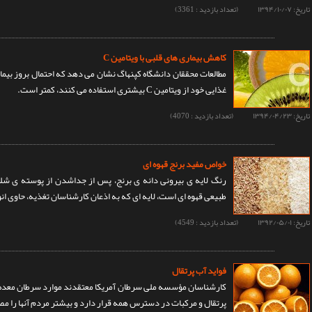
تاریخ:
۱۳۹۴/۱۰/۰۷
(تعداد بازدید : 3361)
کاهش بیماری های قلبی با ویتامین C
مطالعات محققان دانشگاه کپنهاگ نشان می دهد که احتمال بروز بیم
غذایی خود از ویتامین C بیشتری استفاده می کنند، کمتر است.
تاریخ:
۱۳۹۴/۰۴/۲۳
(تعداد بازدید : 4070)
خواص مفید برنج قهوه ای
رنگ لایه ی بیرونی دانه ی برنج، پس از جداشدن از پوسته ی شل
طبیعی قهوه ای است، لایه ای که به اذعان کارشناسان تغذیه، حاوی ا
تاریخ:
۱۳۹۲/۰۵/۰۱
(تعداد بازدید : 4549)
فواید آب پرتقال
کارشناسان مؤسسه ملی سرطان آمریکا معتقدند موارد سرطان معده در آ
پرتقال و مرکبات در دسترس همه قرار دارد و بیشتر مردم آنها را م