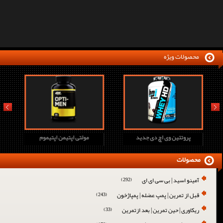
محصولات ویژه
prev
next
پروتئین وی اچ دی جدید
مولتی اپتیمن اپتیموم
محصولات
آمینو اسید | بی سی ای ای
(292)
قبل از تمرین | پمپ عضله | پمپاژخون
(243)
ریکاوری | حین تمرین | بعد ازتمرین
(33)