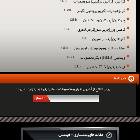
کراتین | کراتین ترکیبی | منوهیدرات
(170)
کربوهیدرات | کربو پروتئین | گینر
(149)
پروتئین | پروتئین وی | کازئین
(288)
کاهش وزن|چربی سوز|قرص لاغری
(238)
گلوتامین | بعد از تمرین
(91)
عضله ساز | پروهورمون | پاراهورمون
(154)
ویتامین | HMB | دیگر محصولات
(555)
ال کارنیتین | CLA | کافئین
(151)
خبرنامه
برای اطلاع از آخرین اخبار و محصولات، لطفا ایمیل خود را وارد نمایید :
ارسال
مقاله های بدنسازی - فیتنس