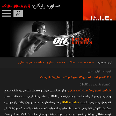
صفحه نخست
درباره ما
برندها
اینجا هستید
:
صفحه نخست
:
مقالات
:
مقالات بدنسازی
:
مقالات علمی بدنسازی
مکمل بدنسازی
(
پرینت
)
(
قبلی
)
بعدی
BMI همیشه مشخص کننده وضعیت سلامتی شما نیست .
محصولات
( تعداد بازدید : 16813 )
شاخص تعیین وضعیت توده بدنی
روش مناسبی جهت وضعیت سلامتی و طبقه بندی
اخبار
وزنی بدن معرفی شده است و منطق تعیین BMI بر اساس برقراری نسبت مناسب بین
قد و وزن بدن فرد است.
محاسبه BMI
روش ساده ای دارد و بین وزن ناشی از چربی و
مقالات
عضلات تفاوتی قایل نمی شود ، اما به این نکته باید توجه داشته باشید که ورزشکاران
توده عضلانی بیشتری نسبت به سایر افراد داشته و طبق محاسبات BMI ممکن است