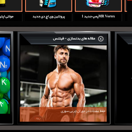
آمینو اسید کارنیور ماسل مدز
پمپ جدید 1MR Vortex
پروتئین وی ا
مقاله های بدنسازی - فیتنس
حفظ عضلات در دوران چربی سوزی