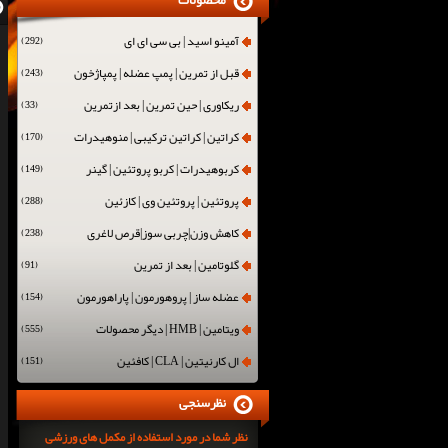
محصولات
آمینو اسید | بی سی ای ای
(292)
قبل از تمرین | پمپ عضله | پمپاژخون
(243)
ریکاوری | حین تمرین | بعد ازتمرین
(33)
کراتین | کراتین ترکیبی | منوهیدرات
(170)
کربوهیدرات | کربو پروتئین | گینر
(149)
پروتئین | پروتئین وی | کازئین
(288)
کاهش وزن|چربی سوز|قرص لاغری
(238)
گلوتامین | بعد از تمرین
(91)
عضله ساز | پروهورمون | پاراهورمون
(154)
ویتامین | HMB | دیگر محصولات
(555)
ال کارنیتین | CLA | کافئین
(151)
نظرسنجی
نظر شما در مورد استفاده از مکمل های ورزشی