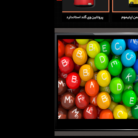
چ دی جدید
مولتی اپتیمن اپتیموم
پروتئین وی گلد استاندارد