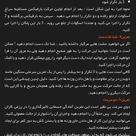
3 بار تکرار شود
نحوه اجرا به این شکل است : بعد از انجام اولین حرکت بارفیکس مستقیما سراغ
اسکوات ازجلو رفته و دو تکرار را انجام می دهید . سپس به بارفیکس برگشته و 2
تکرار را اجرا می کنید و مجددا اسکوات از جلو می روید . 3 بار این پلکان را اجرا می
کنید.
تمرین4 : شنا تک دست
اگر می خواهید مشت هایی مرگبار داشته باشید ، شنا تک دست انجام دهید ! ممکن
است در ابتدا نتوانید این حرکت را به طور صحیح انجام دهید ولی به مرور آن را فرا
خواهید گرفت. می توانید ابتدا یک دست دیگر خود را روی نیمکتی قرار دهید و با کمک
آن حرکت را اجرا کنید.
کافی است ست هایی با 3 تکرار و نه بیشتر را پس از یک تمرین سرعتی سنگین مانند
دویدن در برابر مقاومت و یا هل دادن وزنه ها اجرا کنید. دلیل چنین چینشی این است
که از حالت حرکت سریع به حالت بی حرکت رفته ولی همچنان سریع و با کارایی بالا
حرکت دیگری را انجام دهید.
تمرین 5 : دو سرعت
دوی سرعت بی نظیر است.این تمرین آمادگی جسمانی تاثیرگذاری را در رزمی کاران
ایجاد می کند. پس حتماً آن را انجام دهید و اجرای آن را دشوارتر از حالت معمولی کنید.
می توانید برای این کار از هل دادن جای وزنه ها و یا بستن کش به دور کمر برای ایجاد
مقاومت بیشتراستفاده کنید.
پیشنهاد می شود که به این منظور،مسافت های کوتاه تری را با تمام توان تان برای شش