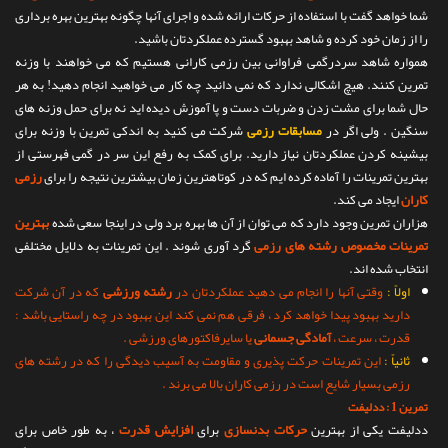
شما خواهد گفت با استفاده از حرکات ارائه شده و اجرای آنها چگونه بهترین بهره برداری
تماس با ما
را از زمان خود کرده و شاهد بهبود گسترده عملکردتان باشید.
همواره شاهد سردرگمی فراوانی بین رزمی کارانی هستیم که می خواهند با وزنه
تمرین کنند. هیچ اشکالی ندارد که نمی دانید چه کار می خواهید انجام دهید! به هر
حال شما برای مشت زدن و ضربات دست و پا آموزش دیده اید نه برای حمل وزنه های
سنگین . ولی اگر در
مسابقات رزمی
شرکت می کنید به اندکی تمرین با وزنه برای
بیشینه کردن عملکردتان نیاز دارید. برای کمک به رفع این سر در گمی فهرستی از
بهترین تمرینات را آماده کرده ایم که در کوتاهترین زمان بیشترین نتیجه را برای
رزمی
کاران
ایجاد می کند.
هزاران تمرین وجود دارد که می توان از آن ها بهره برد ولی در اینجا سعی شده
بهترین
تمرینات مخصوص رشته های رزمی
گرد آوری شوند . این تمرینات به دلایل مختلفی
انتخاب شده اند.
اولاً :
وقتی آنها را انجام می دهید عملکردتان در
رشته ورزشی
که در آن شرکت
دارید بهبود پیدا خواهد کرد ، فرقی هم نمی کند این بهبود در چه راستایی باشد :
قدرت ، سرعت ،
آمادگی جسمانی
یا سایرفاکتورهای ورزشی .
ثانیاً :
این تمرینات حرکت پذیری و مقاومت به آسیب دیدگی را که در رشته های
رزمی بسیار شایع است در رزمی کاران بالا می برند .
تمرین 1 : ددلیفت
ددلیفت یکی از بهترین
حرکات بدنسازی
برای
افزایش قدرت
، به طور خاص برای