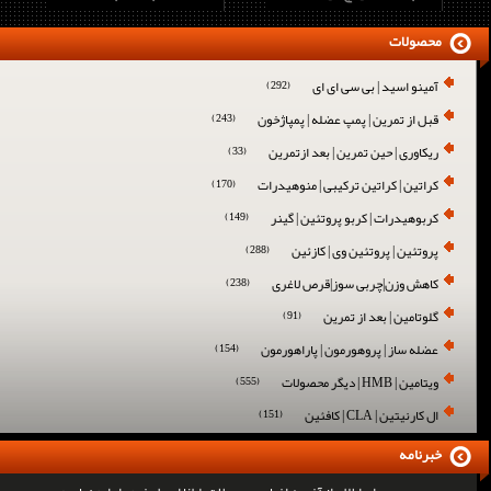
محصولات
آمینو اسید | بی سی ای ای
(292)
قبل از تمرین | پمپ عضله | پمپاژخون
(243)
ریکاوری | حین تمرین | بعد ازتمرین
(33)
کراتین | کراتین ترکیبی | منوهیدرات
(170)
کربوهیدرات | کربو پروتئین | گینر
(149)
پروتئین | پروتئین وی | کازئین
(288)
کاهش وزن|چربی سوز|قرص لاغری
(238)
گلوتامین | بعد از تمرین
(91)
عضله ساز | پروهورمون | پاراهورمون
(154)
ویتامین | HMB | دیگر محصولات
(555)
ال کارنیتین | CLA | کافئین
(151)
خبرنامه