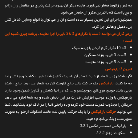
به کمر و زانوها فشار نمی آورد. فایده دیگر آن بهبود حرکت پذیری در مفاصل ران ، زانو
و مچ پا است که با تمرین مکرر آن حاصل می شود.
همچنین اجرای این تمرین بسیار ساده است و آن را می توان با انواع وسایل شامل کتل
بل ،
دمبل
و
هالتر
اجرا کرد.
رزمی کاران می توانند 5 ست با تکرارهای 3 تا 5 تایی را اجرا نمایند . برنامه چیزی شبیه این
است :
5 تا 10 تکرار گرم کردن با وزنه سبک
5 ست 3 تایی با وزنه سنگین
5 ست 5 تایی با وزنه متوسط
تمرین 3 : بارفیکس
اگر رشته رزمی شما نیاز دارد که در آن با حریف گلاویز شده ، اور ا بکشید و وزنش را جا
به جا کنید،
بارفیکس
یک حرکت عالی برای تقویت تان به شمار می رود. برای رشته
هایی مانند جودو، موی تای ،جوجیتسو و ... که در آنها کشش و گلاویز شدن وجود دارد
بارفیکس با وزنه موجب افزایش قدرت در این بخش شده و به شما اجازه می دهد
حریفان را مجذوب قدرت دست خود کرده و به راحتی آنها را در خاک خود بنشانید . شما
می توانید
حرکت بارفیکس
را با یک حرکت پایین تنه مانند اسکوات ازجلو به صورت
سوپرست و پلکانی انجام دهید.
بارفیکس دست بر عکس 3،2،1
اسکوات ازجلو 5،3،2