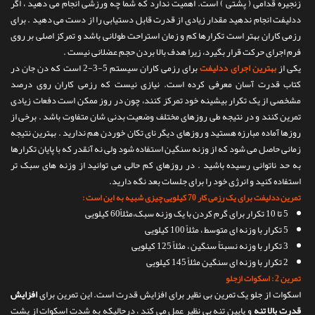
زنجیره قدامی ( پشتی ) است. اهمیت ندارد که شما چه ورزشی انجام می دهید ، اگر
ددلیفت انجام ندهید مقدار زیادی از قدرت قابل دستیابی را از دست می دهید . برای
رزمی کاران بهتر است تکرارها کم و زمان استراحت طولانی باشد و تمرکز اصلی بر روی
فرم اجرای حرکت قرار بگیرد، زیرا هدف بالا بردن حجم عضلانی نیست .
یکی از
بهترین اجرای ددلیفت
برای رزمی کاران سیستم 5-3-2 است که دن جان در
کتاب قدرت آسان معرفی کرده است. نیازی نیست که رزمی کاران روی درصد
مشخصی از یک تکرار بیشینه خود تمرکز کنند، چون در روز ممکن است دفعات زیادی
تمرین کنند و در نتیجه طی روزهای مختلف وضعیت بدنی شان متفاوت باشد . برخی از
روزها آماده مبارزه هستید و روزهای دیگر نای تکان خوردن هم ندارید . بهترین نتیجه
زمانی حاصل می شود که از وزنه سنگین استفاده شود ولی نه آنقدر که با پایان تکرارها
به حد ناتوانی رسیده باشید . در روزهای کم حالی می توانید از وزنه های سبک تر
استفاده کنید و انرژی خود را برای جلسات بعد نگه دارید.
تمرین ددلیفت برای یک رزمی کار 70 کیلویی چیزی شبیه به این است :
5 تا 10 تکرار برای گرم کردن با یک وزنه سبک،مثلاً60 کیلویی
5 تکرار با وزنه ای متوسط ، مثلاً 100 کیلویی
3 تکرار با وزنه نسبتاً سنگین ، مثلاً 125 کیلویی
2 تکرار با وزنه ای سنگین مثلاً 145 کیلویی
تمرین 2 : اسکوات ازجلو
اسکوات از جلو یک تمرین بی نظیر برای افزایش قدرت است. این تمرین برای
افزایش
قدرت بالا تنه
و پایین تنه بی نظیر عمل می کند ، درحالیکه به شدت اسکوات از پشت