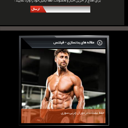
برای اطلاع از آخرین اخبار و محصولات، لطفا ایمیل خود را وارد نمایید :
ارسال
مقاله های بدنسازی - فیتنس
سرگی کنستانس چگونه بر روی بازو های فوق العاده...
روش های افزایش پیک بازو
فارماتون چیست؟
کلن بوترول Clenbuterol
CJC1295 | سی جی سی 1295
11 توصیه برای کاهش اشتها
معرفی یک برنامه غذایی جامع برای افزایش قد
حفظ عضلات در دوران چربی سوزی
چربی سوزی با چای سبز
بیوگرافی علی تبریزی