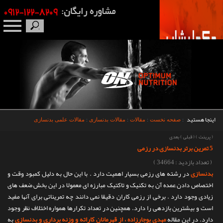
صفحه نخست
درباره ما
برندها
اینجا هستید
:
صفحه نخست
:
مقالات
:
مقالات بدنسازی
:
مقالات علمی بدنسازی
مکمل بدنسازی
(
پرینت
)
(
قبلی
)
بعدی
5 تمرین برتر بدنسازی در رزمی
محصولات
( تعداد بازدید : 34664 )
بدنسازی
در رشته های رزمی بسیار اهمیت دارد . با این حال به دلیل کمبود وقت و
اخبار
اختصاص دادن عمده آن به تکنیک و تاکتیک مبارزه ای معمولا در این بخش ضعف های
زیادی وجود دارد . برخی از رزمی کاران دقیقا نمی دانند چه تمریناتی برای آنها مفید
مقالات
است و بیشترین بازدهی را دارد. همچنین در تعداد تکرارها همواره اختلاف نظر وجود
دارد. در این مقاله
مهدی بوجارزاده ، از قهرمانان کاراته و وزنه برداری و بدنسازی
به