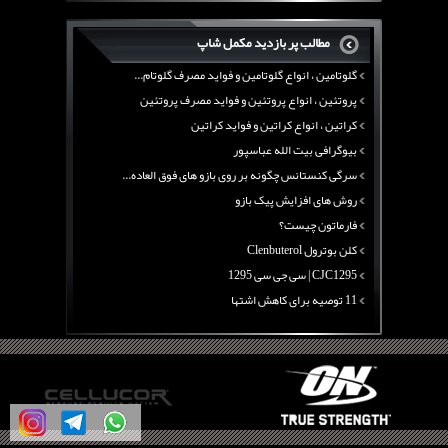
بیوگرافی علی تبریزی
منابع پروتئینی غیر گوشتی
مطالب پر بازدید مکمل شاپ
آرژنین ، فواید آرژنین و نقش آرژنین در بدن
گلوتامین ، انواع گلوتامین و فواید مصرف گلوتام...
پروتئین ، انواع پروتئین و فواید مصرف پروتئین
کراتین ، انواع کراتین و فواید کراتین
بیوگرافی بیت الله عباسپور
سرگی کنستانس چگونه بر روی بازو های فوق العاده...
روش های افزایش پیک بازو
فارماتون چیست؟
کلن بوترول Clenbuterol
CJC1295 | سی جی سی 1295
11 توصیه برای کاهش اشتها
معرفی یک برنامه غذایی جامع برای افزایش قد
چربی سوزی با چای سبز
بیوگرافی علی تبریزی
منابع پروتئینی غیر گوشتی
آرژنین ، فواید آرژنین و نقش آرژنین در بدن