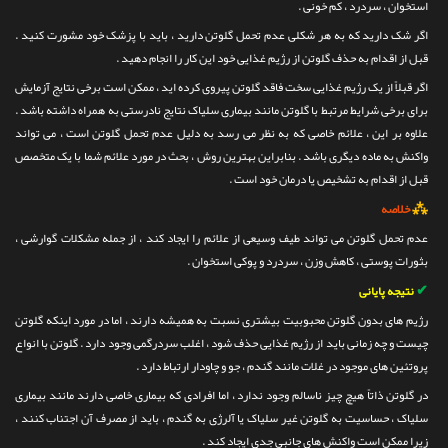
استخوان ، سردرد ، کم خونی .
اگر شک دارید که به هر شکلی عدم تحمل گلوتن دارید ، باید با پزشک خود مشورت کنید .
قبل از اقدام به حذف گلوتن از رژیم غذایی خود این کار را انجام دهید .
اگر قبلاً از یک رژیم غذایی سخت فاقد گلوتن پیروی کرده اید ، ممکن است برخی نتایج آزمایش
برای برخی شرایط مرتبط با گلوتن مانند بیماری سلیاک نتایج نادرستی به همراه داشته باشد .
علاوه بر این ، علائم خاصی که به نظر می رسد به دلیل عدم تحمل گلوتن است ، می تواند
واکنش به ماده دیگری باشد . بنابراین بهترین روش ، بحث در مورد علائم شما با یک متخصص
قبل از اقدام به تشخیص یا درمان خود است .
⁂
خلاصه
عدم تحمل گلوتن می تواند طیف وسیعی از علائم را ایجاد کند ، از جمله مشکلات گوارشی ،
بثورات پوستی ، کاهش وزن ، سردرد و پوکی استخوان .
✔
نتیجه پایانی
رژیم های بدون گلوتن محبوبیت بیشتری نسبت به همیشه دارند ، اما در مورد اینکه گلوتن
چیست و چه زمانی باید از رژیم غذایی حذف شود ، اغلب سردرگمی وجود دارد . گلوتن با انواع
پروتئین های موجود در غلات مانند گندم ، جو و چاودار ارتباط دارد .
در گلوتن ذاتاً هیچ چیز ناسالم وجود ندارد ، اما افرادی که بیماری خاصی دارند مانند بیماری
سلیاک ، حساسیت به گلوتن غیر سلیاک یا آلرژی به گندم ، باید از مصرف آن اجتناب کنند ،
زیرا ممکن است واکنش های جانبی جدی ایجاد کند .