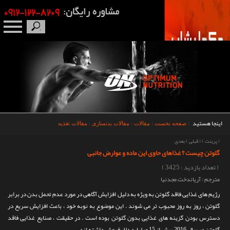
صفحه نخست
درباره ما
برندها
اینجا هستید
:
صفحه نخست
:
مقالات
:
مقالات بدنسازی
:
مقالات تغذیه
مکمل بدنسازی
(
پرینت
)
(
قبلی
)
بعدی
گلوتن چیست ؟ غذاهای حاوی این ماده و عوارض جانبی
محصولات
( تعداد بازدید : 3425 )
مترجم : آریاندخت مجدنیا
اخبار
رژیم های غذایی فاقد گلوتن به ویژه به دلیل افزایش آگاهی در مورد عدم تحمل بدن در برابر
گلوتن ، روز به روز محبوب تر می شوند . این موضوع به نوبه خود ، باعث افزایش سریع در
مقالات
دسترس بودن گزینه های غذایی بدون گلوتن بوده است . در حقیقت ، صنایع غذایی فاقد
گلوتن در سال 2016 بیش از 15 میلیارد دلار فروش داشته اند .