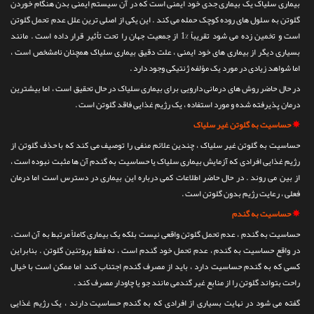
بیماری سلیاک یک بیماری جدی خود ایمنی است که در آن سیستم ایمنی بدن هنگام خوردن
گلوتن به سلول های روده کوچک حمله می کند . این یکی از اصلی ترین علل عدم تحمل گلوتن
است و تخمین زده می شود تقریباً %1 از جمعیت جهان را تحت تأثیر قرار داده است . مانند
بسیاری دیگر از بیماری های خود ایمنی ، علت دقیق بیماری سلیاک همچنان نامشخص است ،
اما شواهد زیادی در مورد یک مؤلفه ژنتیکی وجود دارد .
در حال حاضر روش های درمانی دارویی برای بیماری سلیاک در حال تحقیق است ، اما بیشترین
درمان پذیرفته شده و مورد استفاده ، یک رژیم غذایی فاقد گلوتن است .
✵
حساسیت به گلوتن غیر سلیاک
حساسیت به گلوتن غیر سلیاک ، چندین علائم منفی را توصیف می کند که با حذف گلوتن از
رژیم غذایی افرادی که آزمایش بیماری سلیاک یا حساسیت به گندم آن ها مثبت نبوده است ،
از بین می روند . در حال حاضر اطلاعات کمی درباره این بیماری در دسترس است اما درمان
فعلی ، رعایت رژیم بدون گلوتن است .
✵
حساسیت به گندم
حساسیت به گندم ، عدم تحمل گلوتن واقعی نیست بلکه یک بیماری کاملاً مرتبط به آن است .
در واقع حساسیت به گندم ، عدم تحمل خود گندم است ، نه فقط پروتئین گلوتن . بنابراین
کسی که به گندم حساسیت دارد ، باید از مصرف گندم اجتناب کند اما ممکن است با خیال
راحت بتواند گلوتن را از منابع غیر گندمی مانند جو یا چاودار مصرف کند .
گفته می شود در نهایت بسیاری از افرادی که به گندم حساسیت دارند ، یک رژیم غذایی