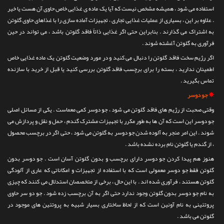
استفاده می شود ، همیشه مشخص نیست که آیا یک ماده ی غذایی خاص حاوی آن هست یا خیر
. علاوه بر این ، بسیاری از عملیات غذایی تجاری ، تجهیزات آماده سازی را با غذاهای حاوی گلوتن
به اشتراک می گذارند . بنابراین حتی اگر غذایی ذاتاً فاقد گلوتن باشد ، می تواند در حین
فرآوری به گلوتن آغشته شوند .
اگر رژیم سخت فاقد گلوتن را دنبال می کنید و در مورد وضعیت گلوتن یک ماده غذایی خاص
اطمینان ندارید ، بسته را برای برچسب فاقد گلوتن بررسی کنید یا قبل از خرید با سازنده
تماس بگیرید .
✵
جو دوسر
وقتی صحبت از رژیم های فاقد گلوتن می شود ، جو دوسر کمی معماست . یکی از مسائل اصلی
جو دوسر این است که آن ها به طور مکرر با تجهیزات مشترک گندم ، حمل و نقل و پردازش می
شوند . این امر منجر به آلوده شدن جو دوسر به گلوتن می شود ، حتی اگر در برچسب محصول
، از گندم یا گلوتن نام برده نشده باشد .
هنوز هم پیدا کردن جو دوسر دارای برچسب و بدون گلوتن آسان است . جو دوسر بدون
گلوتن فقط جو دوسر معمولی است که با استفاده از تجهیزات و امکاناتی که عاری از آلودگی
گلوتن هستند ، فرآوری شده اند .
با این حال ، برخی از متخصصان استدلال می کنند که چیزی
به نام جو دوسر بدون گلوتن وجود ندارد حتی اگر به آن برچسب زده شود . جو دو سر حاوی
پروتئینی به نام آونین است که از لحاظ ساختاری بسیار شبیه به پروتئین های موجود در
گلوتن می باشد .