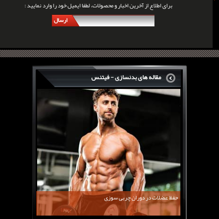
برای اطلاع از آخرین اخبار و محصولات، لطفا ایمیل خود را وارد نمایید :
ارسال
مقاله های بدنسازی - فیتنس
سرگی کنستانس چگونه بر روی بازو های فوق العاده...
روش های افزایش پیک بازو
فارماتون چیست؟
کلن بوترول Clenbuterol
CJC1295 | سی جی سی 1295
11 توصیه برای کاهش اشتها
معرفی یک برنامه غذایی جامع برای افزایش قد
حفظ عضلات در دوران چربی سوزی
چربی سوزی با چای سبز