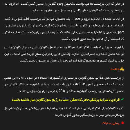
در حالی که این برچسب ها می توانند تشخیص وجود گلوتن را بسیار آسان کنند ، اما لزوما به
این معنی نیست که گلوتن به طور کامل در محصول مورد نظر وجود ندارد .
در ایالات متحده ، اتحادیه اروپا و کانادا ، یک محصول می تواند برچسب فاقد گلوتن داشته
باشد اما هنوز دارای مقداری گلوتن باشند ، به شرطی که گلوتن کمتر از 20 بخش در میلیون (
ppm ) محصول را تشکیل دهد . این بدان معناست که به ازای هر میلیون قسمت غذا ، حداکثر
20 قسمت از آن ها می توانند حاوی گلوتن باشند .
با توجه به برخی شواهد ، اکثر افراد مبتلا به عدم تحمل گلوتن ، این حجم از گلوتن را می
توانند تحمل کنند و با مصرف این اندازه ، واکنش هایی را در این سطح تجربه نمی کنند . با این
حال ، برخی از کشورها تصمیم گرفته اند این حد را 3 بخش در میلیون تعیین کنند .
⁂
خلاصه
از برچسب های غذایی بدون گلوتن در بسیاری از کشورها استفاده می شود ، اما به این معنی
نیست که یک محصول خاص کاملاً فاقد این ماده است . بیشتر کشورها حداکثر گلوتن در
محصولاتی که دارای برچسب گلوتن هستند را تا 20 بخش در میلیون مجاز می دانند .
✔
افرادی با شرایط پزشکی خاص که ممکن است به رژیم بدون گلوتن نیاز داشته باشند
اگرچه گلوتن برای اکثر افراد بی خطر است ، اما برخی شرایط خاص پزشکی به عنوان بخشی از
پروتکل درمانی نیاز به رژیم غذایی بدون گلوتن دارند .
✵
بیماری سلیاک