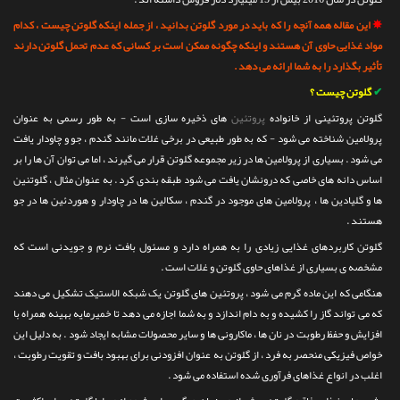
تماس با ما
✵
این مقاله همه آنچه را که باید در مورد گلوتن بدانید ، از جمله اینکه گلوتن چیست ، کدام
مواد غذایی حاوی آن هستند و اینکه چگونه ممکن است بر
کسانی که عدم تحمل گلوتن دارند
تأثیر بگذارد را به شما ارائه می دهد .
✔
گلوتن چیست ؟
گلوتن پروتئینی از خانواده
پروتئین
های ذخیره سازی است - به طور رسمی به عنوان
پرولامین شناخته می شود - که به طور طبیعی در برخی غلات مانند گندم ، جو و چاودار یافت
می شود . بسیاری از پرولامین ها در زیر مجموعه گلوتن قرار می گیرند ، اما می توان آن ها را بر
اساس دانه های خاصی که درونشان یافت می شود طبقه بندی کرد . به عنوان مثال ، گلوتنین
ها و گلیادین ها ، پرولامین های موجود در گندم ، سكالین ها در چاودار و هوردئین ها در جو
هستند .
گلوتن کاربردهای غذایی زیادی را به همراه دارد و مسئول بافت نرم و جویدنی است که
مشخصه ی بسیاری از غذاهای حاوی گلوتن و غلات است .
هنگامی که این ماده گرم می شود ، پروتئین های گلوتن یک شبکه الاستیک تشکیل می دهند
که می تواند گاز را کشیده و به دام اندازد و به شما اجازه می دهد تا خمیرمایه بهینه همراه با
افزایش و حفظ رطوبت در نان ها ، ماکارونی ها و سایر محصولات مشابه ایجاد شود . به دلیل این
خواص فیزیکی منحصر به فرد ، از گلوتن به عنوان افزودنی برای بهبود بافت و تقویت رطوبت ،
اغلب در انواع غذاهای فرآوری شده استفاده می شود .