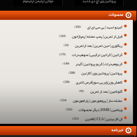
پروتئین وی اچ دی جدید
مولتی اپتیمن اپتیموم
محصولات
آمینو اسید | بی سی ای ای
(292)
قبل از تمرین | پمپ عضله | پمپاژخون
(243)
ریکاوری | حین تمرین | بعد ازتمرین
(33)
کراتین | کراتین ترکیبی | منوهیدرات
(170)
کربوهیدرات | کربو پروتئین | گینر
(149)
پروتئین | پروتئین وی | کازئین
(288)
کاهش وزن|چربی سوز|قرص لاغری
(238)
گلوتامین | بعد از تمرین
(91)
عضله ساز | پروهورمون | پاراهورمون
(154)
ویتامین | HMB | دیگر محصولات
(555)
ال کارنیتین | CLA | کافئین
(151)
خبرنامه