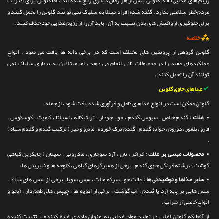
رژیم های غذایی فاقد گلوتن بیش از هر زمان دیگری رایج شده اند ، اما گلوتن برای اکثریت
مردم خطر سلامتی ندارد . گفته شده افراد مبتلا به سلیاک نمی توانند گلوتن را تحمل کنند و
برای جلوگیری از واکنش های بدن نسبت به آن ، باید آن را از رژیم غذایی خود حذف کنند .
⁂
خلاصه
گلوتن گروهی از پروتئین های مختلف است که در برخی دانه ها یافت می شود . انواع
عملکردهای مفید را در محصولات نانی انجام می دهد ، اما مبتلایان به بیماری سلیاک نمی
توانند آن را تحمل کنند .
✔
غذاهای حاوی گلوتن
گلوتن ممکن است در انواع غذاهای کامل و فرآوری شده یافت شود ، از جمله :
•
غلات :
گندم خالص ، سبوس گندم ، جو ، چاودار ، تریتیکاله ، اسپلتا ، کاموت ، کوسکوس ،
فارو ، بلغور ، دوروم ، جوانه گندم ، گندم ترک خورده ، ماتزو و میر ( ترکیب گندم و گندم سیاه )
.
•
محصولات مبتنی بر غلات :
کراکر ، نان ، آرد سوخاری ، ماکارونی ، سیتان ( جایگزین گیاهی
گوشت ) ، رشته فرنگی حاوی گندم ، برخی از همبرگرهای گیاهی ، کلوچه ها و شیرینی ها .
•
سایر غذاها و نوشیدنی ها :
مالت جو ، سرکه مالت ، سس سویا ، برخی از سس های سالاد ،
سس هایی بر پایه آرد یا گندم ، آب گوشت ، برخی از ادویه ها ، چیپس های طعم دار ، آبجو و
انواع خاصی از شراب .
از آنجا که گلوتن اغلب در تولید مواد غذایی به عنوان ماده ی غلیظ کننده یا تثبیت کننده