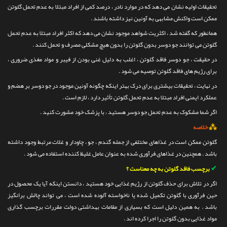
تحقیقات اولیه نشان می دهد که در موارد نادر ، درصد کمی از افراد مبتلا به عدم تحمل گلوتن
ممکن است واکنش مشابهی به آونین نیز داشته باشند .
همانطور که گفته شد ، اکثریت شواهد موجود نشان می دهد که اکثر افراد مبتلا به عدم تحمل
گلوتن می توانند جو دوسر بدون گلوتن را بدون هیچ مشکلی مصرف و تحمل کنند .
در حقیقت ، جو دوسر فاقد گلوتن ، اغلب به دلیل غنی بودن از فیبر و مواد مغذی ضروری ،
برای رژیم های فاقد گلوتن توصیه می شود .
در نهایت ، تحقیقات بیشتری برای درک بهتر اینکه چگونه آونین موجود در جو دوسر بر هضم و
عملکرد ایمنی افراد مبتلا به عدم تحمل گلوتن تأثیر دارد ، لازم است .
اگر شما مشکوک به عدم تحمل جو دوسر هستید ، با پزشک خود مشورت کنید .
⁂
خلاصه
گلوتن ممکن است در غذاهای مختلفی از جمله گندم ، جو ، چاودار و غلات مرتبط وجود داشته
باشد . همچنین در غذاهای فرآوری شده به عنوان عامل غلیظ کننده استفاده می شود .
✔
برچسب فاقد گلوتن به چه معناست ؟
اگر در تلاش برای حذف گلوتن از رژیم غذایی خود هستید ، دانستن اینکه آیا یک محصول در
حین فرآوری با گلوتن تکمیل شده یا ناخواسته آلوده شده است ، می تواند چالش برانگیز
باشد . به همین دلیل است که بسیاری از مقامات بهداشتی دولت مقررات برچسب گذاری
مواد غذایی بدون گلوتن را اجرا کرده اند .