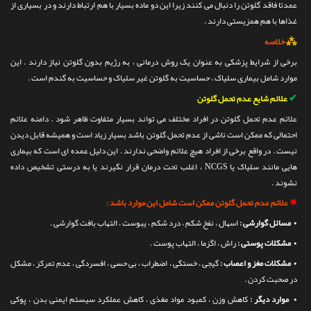
عمدتا فاقد گلوتن را دنبال می کنند زیرا این دو ماده بسیار با هم ارتباط دارند و در بسیاری از
غذاها با هم همزیستی دارند .
⁂
خلاصه
برخی از شرایط پزشکی به عنوان یک روش درمانی ، به رژیم بدون گلوتن نیاز دارند . این
موارد شامل بیماری سلیاک ، حساسیت به گلوتن غیر سلیاک و حساسیت به گندم است .
✔
علائم شایع عدم تحمل گلوتن
علائم عدم تحمل گلوتن در افراد مختلف می تواند بسیار متفاوت ظاهر شود . دامنه علائم
احتمالی که ممکن است ناشی از عدم تحمل گلوتن باشد بسیار زیاد است و همیشه قابل دیدن
نیست . در واقع برخی از افراد هیچ علائم واضحی ندارند . این دلیل عمده ای است که بیماری
هایی مانند سلیاک یا NCGS ، اغلب تحت درمان قرار نگیرند یا به درستی تشخیص داده
نشوند .
✵
علائم عدم تحمل گلوتن ممکن است شامل این موارد باشد :
•
مسائل گوارشی :
اسهال ، نفخ شکم ، درد شکم ، یبوست ، التهاب بافت گوارشی .
•
مشکلات پوستی :
راش ، اگزما ، التهاب پوست .
•
مشکلات مغز و اعصاب :
گیجی ، خستگی ، اضطراب ، بی حسی ، افسردگی ، عدم تمرکز ، مشکل
در صحبت کردن .
•
موارد دیگر :
کاهش وزن ، کمبود مواد مغذی ، کاهش عملکرد سیستم ایمنی بدن ، پوکی