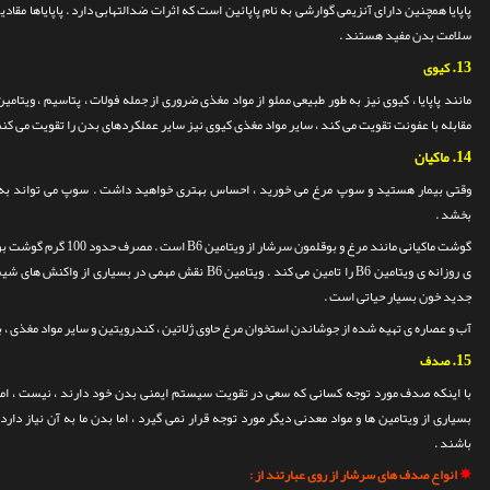
پاپایا همچنین دارای آنزیمی گوارشی به نام پاپائین است که اثرات ضدالتهابی دارد .
پاپایاها مقاد
سلامت بدن مفید هستند .
13.
کیوی
مانند پاپایا ، کیوی نیز به طور طبیعی مملو از مواد مغذی ضروری از جمله فولات ، پتاسیم ، ویتامین K و C است 
مقابله با عفونت تقویت می کند ، سایر مواد مغذی کیوی نیز سایر عملکردهای بدن را تقویت می کنن
14.
ماکیان
وقتی بیمار هستید و سوپ مرغ می خورید ، احساس بهتری خواهید داشت . سوپ می تواند به ک
بخشد .
گوشت ماکیانی مانند مرغ و ب
ی روزانه ی ویتامین B6 را تامین می کند .
ویتامین B6 نقش مهمی در بسیاری از واکنش ه
جدید خون بسیار حیاتی است .
آب و عصاره ی تهیه شده از جوشاندن استخوان مرغ حاوی ژلاتین ، کندرویتین و سایر مواد مغذی ، بر
15.
صدف
با اینکه صدف مورد توجه کسانی که سعی در تقویت سیستم ایمنی بدن خود دارند ، نیست ، اما
بسیاری از ویتامین ها و مواد معدنی دیگر مورد توجه قرار نمی گیرد ، اما بدن ما به آن نیاز دا
باشند .
✵
انواع صدف های سرشار از روی عبارتند از :