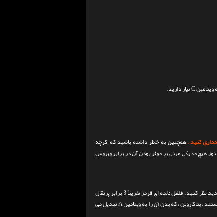
یاز دارید .
همچنین به خاطر داشته باشید که اگرچه
ما هنوز هیچ مدرکی مبنی بر موثر بودن آن در برابر ویروس
C بیشتری از هر نوع میوه یا سبزی دارند ، در این خصوص تجدید نظر کنید . فلفل دلمه ای قرمز تقریباً 3 برابر پرتقال
ویتامین C دارد : 127 میلی گرم در برابر 45 میلی گرم . البته هر دوی آنها منبع غنی از بتاکاروتن هستند . بتاکاروتن ، که بدن آن را به ویتامین A تبدیل می