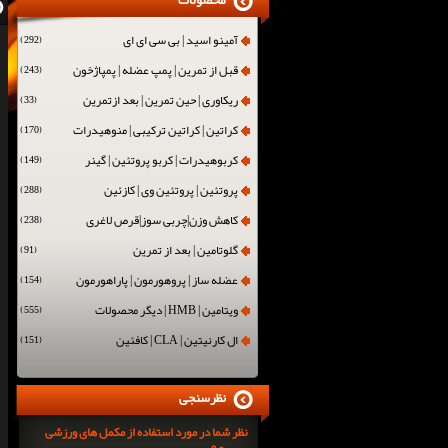
محصولات
آمینو اسید | بی سی ای ای
(292)
قبل از تمرین | پمپ عضله | پمپاژخون
(243)
ریکاوری | حین تمرین | بعد ازتمرین
(33)
کراتین | کراتین ترکیبی | منوهیدرات
(170)
کربوهیدرات | کربو پروتئین | گینر
(149)
پروتئین | پروتئین وی | کازئین
(288)
کاهش وزن|چربی سوز|قرص لاغری
(238)
گلوتامین | بعد از تمرین
(91)
عضله ساز | پروهورمون | پاراهورمون
(154)
ویتامین | HMB | دیگر محصولات
(555)
ال کارنیتین | CLA | کافئین
(151)
نظرسنجی
نظر شما در مورد استفاده از مکمل های ورزشی