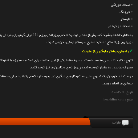
• صدف خوراکی
• خرچنگ
• لابستر
• صدف دو کپه ای
. زیرا
روی زیاد مانع عملکرد صحیح سیستم ایمنی بدن می شود .
✔
ر
اه های بیشتر جلوگیری از عفونت
تنوع ، کلید
تغذیه
ی مناسب است . مصرف فقط یکی از این غذاها برای کمک به مبارزه با آنفولانزا
مصرف نمایید . به مقدار توصیه شده ی روزانه ی ویتامین ها نیز توجه کنید .
درست غذا خوردن یک شروع عالی است و کارهای دیگری نیز وجود دارد که می توانید برای محافظت از خ
بیماری ها انجام دهید .
تاریخ :
۱۴۰۰/۰۲/۲۱
منبع : healthline.com
نظرات: