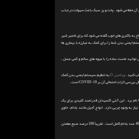
ذی آن حفظ می شود . پخت و پزِ سبک باعث سهولت در جذب
اح به باکتری های خوب گفته می شود که برای تخمیر شیر
تم ایمنی بدن شما را برای کمک به مبارزه با بیماری ها
توانید ماست ساده را با میوه های سالم و کمی عسل ،
ویتامین D
به تنظیم سیستم ایمنی بدن کمک
ات احتمالی آن بر COVID-19 است .
وقتی نوبت به پیشگیری و مقابله با سرماخوردگی می رسد ، باید از ویتامین E بعد از ویتامین C نام برد . این آنتی اکسیدان قدرتمند کلیدی برای یک
 نیاز به وجود چربی دارد . انواع آجیل مانند بادام ، حاوی
بزرگسالان هر روز فقط به حدود 15 میلی گرم ویتامین E نیاز دارند . نصف فنجان بادام ، که تقریباً 46 عدد بادام کامل است ، تقریباً 100 درصد منبع مطمئن