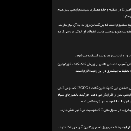
ویتامین E در تنظیم و حفظ عملکرد سیستم ایمنی بدن مهم
گرم ) از آن دارای تقریباً نیمی از منبع سلنیوم است که بزرگسالان روزانه به آن نیاز دارند .
ا عفونت های ویروسی مانند آنفولانزای خوکی بررسی کرده
تروز و آرتریت روماتوئید استفاده می شود .
کاهش آسیب عضلانی ناشی از ورزش کمک کند . کورکومین
 تحقیقات بیشتری در این زمینه لازم است .
به دلیل داشتن اپی گالوکاتکین گالات ( EGCG ) که نوعی آنتی
های انجام شده ، EGCG عملکرد ایمنی بدن را افزایش می دهد . فرآیند تخمیر چای سیاه
وسیت تی ) نیز نقش دارد .
پاپایا میوه ی دیگری مملو از ویتامین C است . شما با خوردن یک عدد پاپایا متوسط می توانید مقدار توصیه شده ی روزانه ی ویتامین C را دریافت کنید .