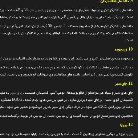
9.
دانه های آفتابگردان
دانه های آفتابگردان پر از مواد مغذی از جمله فسفر ، منیزیم و
ویتامین های B6
و E هستند .
است . از دیگر مواد غذایی با میزان بالای ویتامین E می توان به آووکادو و سبزیجات با برگ تیره اشاره کرد .
دانه های آفتابگردان سرشار از سلنیوم هستند . 1 اونس ( 30 
مطالعات متنوعی که بیشتر روی حیوانات انجام شده ، توانایی دانه های آفتابگردان را در مبارزه ب
است .
10.
زردچوبه
زردچوبه ماده ی اصلی در آشپزی می باشد . این ادویه ی تلخ و زرد به عنوان ضد التهاب در درمان آر
به نقل از منبعی مطمئن ، غلظت زیاد کورکومین ، که به زردچوبه رنگ می دهد ، می تواند به 
تقویت کننده ی ایمنی بدن ( بر اساس یافته های مطالعات روی حیوانات ) و ضد ویروس است . البته
11.
چای سبز
چای های سبز و سیاه هر دو مملو از فلاونوئیدها ، نوعی آنتی اکسیدان هستند .
چای سبز
اکسیدان قوی است ، بر چای سیاه برتری دارد .
بر طبق بررسی 
باعث از بین رفتن EGCG می شود . از طرف دیگر ، چای سبز بخارپز می شود و تخمیر نمی شود ، بنابراین EGCG موجود در آن حفظ می شود .
همچنین چای سبز منبع خوبی از اسید آمینه ی ال تیانین است . ال تیانین در تولید ترکیبات ضد میکروب در سلول های T ( لنف
12.
پاپایا