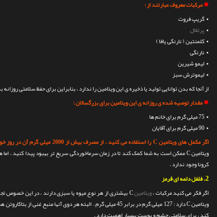
✵
مرکبات معروف عبارتند از :
• گریپ فروت
•
پرتقال
• کلمنتین ( نارنگی یافا )
• نارنگی
• لیمو شیرین
• لیموترش سبز
از آنجا که بدن توانایی تولید یا ذخیره ی این ویتامین را ندارد ، بنابراین برای حفظ سلامتی روزانه به ویتامین C ن
✵
مقدار توصیه شده ی روزانه ی این ویتامین برای بزرگسالان :
• 75 میلی گرم برای خانم ها
• 90 میلی گرم برای آقایان
اگر مکمل های ویتامین C را استفاده می کنید ، از مصرف بیش از 2000 میلی گرم آن در روز خودداری کنید .
ویتامین C ممکن است به شما کمک کند تا در زمان سرماخوردگی سریع تر بهبود پیدا کنید ، ا
کرونا وجود ندارد .
2.
فلفل دلمه ای قرمز
اگر فکر می کنید مرکبات ،
ویتامین
کند ، برای سلامتی چشم و پوست بسیار اهمیت دارد .