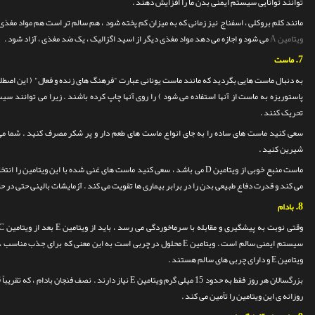
توانند توانایی سیستم ایمنی بدن ما را افزایش دهند .
مانند کلم بروکلی ، اسفناج نیز زمانی که به میزان کم پخته شود ، هم سالم تر است هم مواد مغ
ویتامین A
می شود و اجازه می دهد مواد مغذی دیگر از اسید اگزالیک ، یک ضد مغذی ، آزاد شود .
7.
ماست
به دنبال ماست هایی بگردید که مانند ماست یونانی عبارت "فرهنگ های زنده و فعال" ( این اصطل
پاستوریزه به ماست از آنها استفاده می شود ) را روی آنها چاپ کرده باشند . زیرا می توانند سیس
تحریک کنند .
سعی کنید ماست های ساده را به جای انواع ماست های طعم دار و پر شکر مصرف کنید . شما می 
شیرین کنید .
ماست منبع خوبی از ویتامین D می باشد ، سعی کنید ماست های غنی شده با این ویتامین را انتخاب کنید .
می کند و قدرت دفاع طبیعی بدن را در برابر بیماری ها تقویت می کند . آزمایشات بالینی حتی در حال بررسی اثر
8.
بادام
سیستم ایمنی سالم است .
ویتامین E محلول در چربی است به این معنی که برای جذب مناسب ،
ویتامین E و دارای چربی های سالم هستند .
روزانه ی این ویتامین را تأمین می کند .