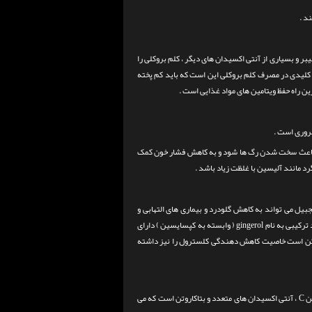
اد معدنی می باشد . وجود ویتامین های A ، C و E و همچنین فیبر و بسیاری از آنتی اکسیدان های دیگر ، کلم بروکلی را
کلیدی در مصرف کلم بروکلی این است که باید کم پخته
ین راه حفظ ویتامین های مواد غذایی است .
ضروری است .
ت باعث سخت شدن رگ ها شود و به کاهش فشار خون کمک
 مانند آلیسین با غلظت زیاد باشد .
بیل می تواند به کاهش گلودرد و بیماری های التهابی و
در بسیاری از دسرهای شیرین استفاده می شود و به دلیل وجود ترکیبی به نام gingerol ( وابسته به کپسایسین ) دارای
ممکن است خاصیت کاهش دهندگی کلسترول را نیز داشته
اسفناج به دلیل مزایای فراوانی که دارد به این لیست اضافه شده است . اسفناج سرشار از ویتامین C ، آنتی اکسیدان های متعدد و بتاکاروتن است که می