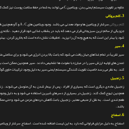
علاوه بر تقویت سیستم ایمنی بدن ، ویتامین C می تواند به شما در حفظ سلامت پوست نیز کمک کند .
3.
کلم بروکلی
کلم بروکلی
سرشار از ویتامین ها و مو
جزو یکی از سالم ترین سبزیجاتی قرار می دهد که باید در بشقاب غذایی خود قرار دهید .
نکته ی 
شود یا بهتر این است که به هیچ وجه آن را نپزید . تحقیقات نشان داده است که بخارپز کردن ، بهتر
4.
سیر
سیر تقریباً در تمام غذاهای جهان یافت می شود که باعث بالا بردن انرژی می شود و برای سلامتی 
تمدن های اولیه ارزش سیر را در مبارزه با عفونت ها تشخیص دادند . سیر همچنین ممکن اس
کند .
به نظر می رسد خاصیت تقویت کنندگی سیستم ایمنی سیر به دلیل وجود ترکیبات حاوی گوگرد
5.
زنجبیل
زنجبیل ماده ی دیگری است که بسیاری از افراد ، پس از بیمار شدن به آن متوسل می شوند . زنج
همچنین تهوع کمک کند . زنجبیل
طعم تندی است . به نقل از منبعی معتبر ، زنجبیل باعث کاهش دردهای مزمن می شود و حتی 
باشد .
6.
اسفناج