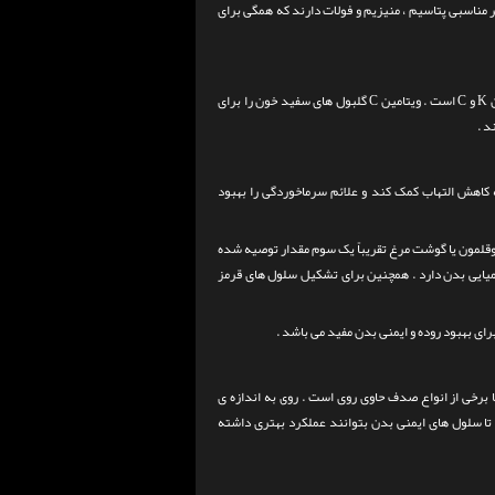
یر مناسبی پتاسیم ، منیزیم و فولات دارند که همگی برای
.
ویتامین C گلبول های سفید خون را برای
د .
اهش التهاب کمک کند و علائم سرماخوردگی را بهبود
وقلمون سرشار از ویتامین B6 است . مصرف حدود 100 گرم گوشت بوقلمون یا گوشت مرغ تقریباً یک سوم مقدار توصیه شده
ای شیمیایی بدن دارد . همچنین برای تشکیل سلول های قرمز
ای بهبود روده و ایمنی بدن مفید می باشد .
 برخی از انواع صدف حاوی روی است .
روی به اندازه ی
رد تا سلول های ایمنی بدن بتوانند عملکرد بهتری داشته