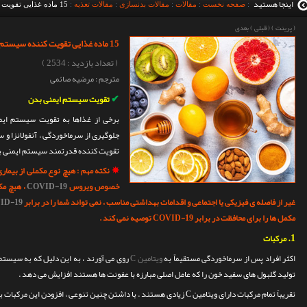
اینجا هستید
:
صفحه نخست
:
مقالات
:
مقالات بدنسازی
:
مقالات تغذیه
:
15 ماده غذایی تقویت کننده سیستم ایمنی بدن
(
پرینت
)
(
قبلی
)
بعدی
15 ماده غذایی تقویت کننده سیستم ایمنی بدن
( تعداد بازدید : 2534 )
مترجم : مرضیه صائمی
✔
ت
قویت
سیستم ایمنی بدن
برخی از غذاها به تقویت سیستم ای
تقویت کننده قدرتمند سیستم ایمنی بدن
✵
نکته مهم :
هیچ نوع مکملی از بیماری
خصوص ویروس
COVID-19
، هیچ مک
غیر از فاصله ی فیزیکی یا اجتماعی و اقدامات بهداشتی مناسب ، نمی تواند شما را در برابر
ID-19
مکمل ها را برای محافظت در برابر COVID-19 توصیه نمی کند .
1.
مرکبات
اکثر افراد پس از سرماخوردگی مستقیماً به
ویتامین C
تولید گلبول های سفید خون را که عامل اصلی مبارزه با عفونت ها هستند افزایش می دهد .
تقریباً تمام مرکبات دارای ویتامین C زیادی هستند . با داشتن چنین تنوعی ، افزودن این مرکبات به وعده های غذایی آسان است .