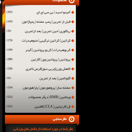
محصولات
آمینو اسید | بی سی ای ای
(292)
قبل از تمرین | پمپ عضله | پمپاژخون
(243)
ریکاوری | حین تمرین | بعد ازتمرین
(33)
کراتین | کراتین ترکیبی | منوهیدرات
(170)
کربوهیدرات | کربو پروتئین | گینر
(149)
پروتئین | پروتئین وی | کازئین
(288)
کاهش وزن|چربی سوز|قرص لاغری
(238)
گلوتامین | بعد از تمرین
(91)
عضله ساز | پروهورمون | پاراهورمون
(154)
ویتامین | HMB | دیگر محصولات
(555)
ال کارنیتین | CLA | کافئین
(151)
نظرسنجی
نظر شما در مورد استفاده از مکمل های ورزشی