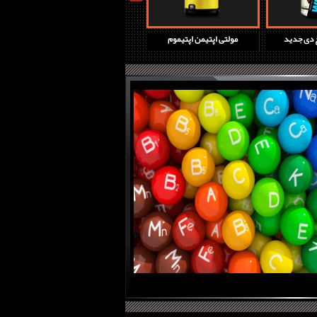
چ دی جدید
مولتی اپتیمن اپتیموم
پروتئین وی گلد استاندارد