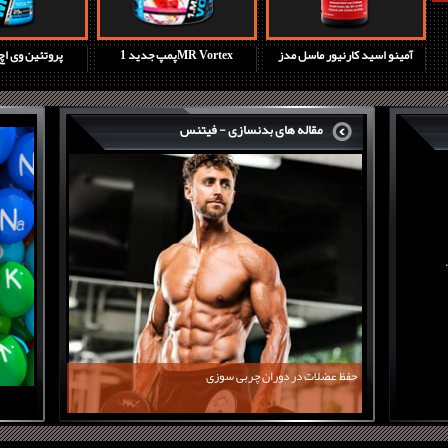
آمینو اسید کارنیور ماسل مدز
پمپ جدید 1MR Vortex
پروتئین وی ا
مقاله های بدنسازی - فیتنس
حفظ عضلات در دوران چربی سوزی